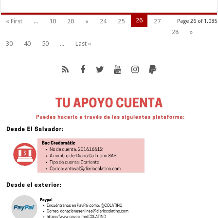
26
« First
...
10
20
«
24
25
27
Page 26 of 1.085
28
»
30
40
50
...
Last »