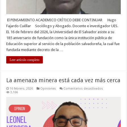
El PENSAMIENTO ACADEMICO CRÍTICO DEBE CONTINUAR Hugo
Fajardo Cuéllar Sociólogo y Abogado. Docente e investigador UES.
EL 16 de febrero del 2026, la Universidad de El Salvador asiste a su
185 aniversario de fundación como la única institución pública de
Educación superior al servicio de la población salvadoreña, la cual fue
fundada mediante decreto de la …
Leer artículo completo
La amenaza minera está cada vez más cerca
en
16 febrero, 2026
Opiniones
Comentarios desactivados
La
3,166
amenaza
minera
está
cada
vez
más
cerca