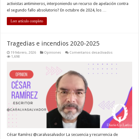
activistas antimineros, interponiendo un recurso de apelación contra
el segundo fallo absolutorio? En octubre de 2024, los …
Leer artículo completo
Tragedias e incendios 2020-2025
en
19 febrero, 2026
Opiniones
Comentarios desactivados
Tragedias
1,698
e
incendios
2020-
2025
César Ramírez @caralvasalvador La secuencia y recurrencia de