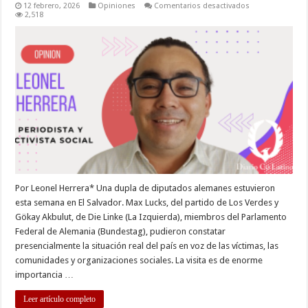
en
12 febrero, 2026
Opiniones
Comentarios desactivados
Diputados
2,518
alemanes:
solidaridad
internacional,
enhorabuena
Por Leonel Herrera* Una dupla de diputados alemanes estuvieron
esta semana en El Salvador. Max Lucks, del partido de Los Verdes y
Gökay Akbulut, de Die Linke (La Izquierda), miembros del Parlamento
Federal de Alemania (Bundestag), pudieron constatar
presencialmente la situación real del país en voz de las víctimas, las
comunidades y organizaciones sociales. La visita es de enorme
importancia …
Leer artículo completo