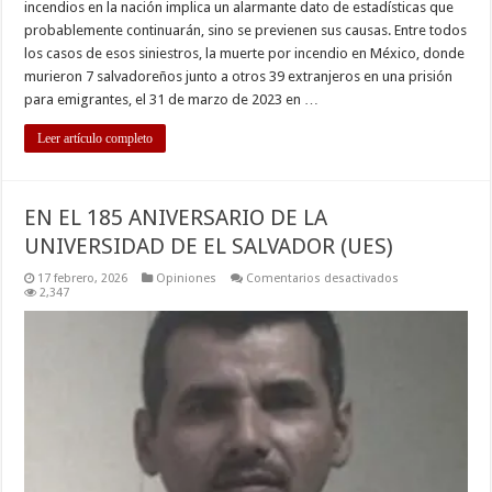
incendios en la nación implica un alarmante dato de estadísticas que
probablemente continuarán, sino se previenen sus causas. Entre todos
los casos de esos siniestros, la muerte por incendio en México, donde
murieron 7 salvadoreños junto a otros 39 extranjeros en una prisión
para emigrantes, el 31 de marzo de 2023 en …
Leer artículo completo
EN EL 185 ANIVERSARIO DE LA
UNIVERSIDAD DE EL SALVADOR (UES)
en
17 febrero, 2026
Opiniones
Comentarios desactivados
EN
2,347
EL
185
ANIVERSARIO
DE
LA
UNIVERSIDAD
DE
EL
SALVADOR
(UES)