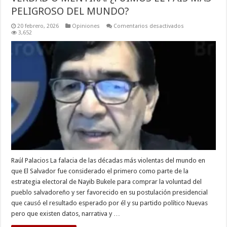
PELIGROSO DEL MUNDO?
en
20 febrero, 2026
Opiniones
Comentarios desactivados
VERDAD
3,652
O
MENTIRA:
¿FUIMOS
EL
PAÍS
MÁS
PELIGROSO
DEL
MUNDO?
Raúl Palacios La falacia de las décadas más violentas del mundo en
que El Salvador fue considerado el primero como parte de la
estrategia electoral de Nayib Bukele para comprar la voluntad del
pueblo salvadoreño y ser favorecido en su postulación presidencial
que causó el resultado esperado por él y su partido político Nuevas
pero que existen datos, narrativa y …