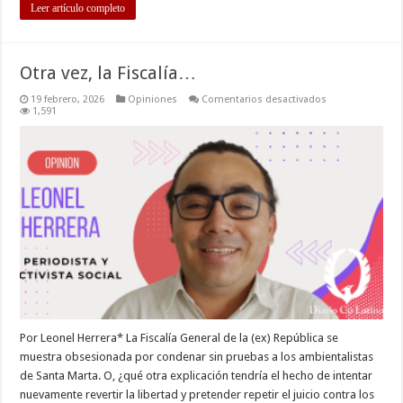
Leer artículo completo
Otra vez, la Fiscalía…
en
19 febrero, 2026
Opiniones
Comentarios desactivados
Otra
1,591
vez,
la
Fiscalía…
Por Leonel Herrera* La Fiscalía General de la (ex) República se
muestra obsesionada por condenar sin pruebas a los ambientalistas
de Santa Marta. O, ¿qué otra explicación tendría el hecho de intentar
nuevamente revertir la libertad y pretender repetir el juicio contra los