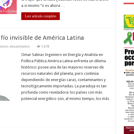
a si mismo “o es ahora …
Leer artículo completo
fío invisible de América Latina
en
arios desactivados
1,678
Energía
y
Omar Salinas Ingeniero en Energía y Analista en
soberanía:
Política Pública América Latina enfrenta un dilema
el
desafío
histórico: posee una de las mayores reservas de
invisible
recursos naturales del planeta, pero continúa
de
América
dependiendo de energías caras, contaminantes y
Latina
tecnológicamente importadas. La paradoja es tan
profunda como reveladora: los países con más
potencial energético son, al mismo tiempo, los más