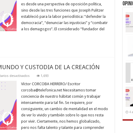
que
Opin
es desde una perspectiva de oposición política,
resiste
sino desde las tres funciones que Joseph Pulitzer
estableció para la labor periodística: “defender la
democracia”, “denunciar las injusticias” y “combatir
a los demagogos”. El considerado “fundador del
UNDO Y CUSTODIA DE LA CREACIÓN
en
arios desactivados
1,693
ENGRANDECIMIENTO
DEL
Víctor CORCOBA HERRERO/ Escritor
MUNDO
corcoba@telefonica.net
Necesitamos tomar
Y
CUSTODIA
conciencia de nuestro hábitat común y trabajar
DE
intensamente para tal fin. Se requiere, por
LA
CREACIÓN
consiguiente, un cambio de mentalidad en el modo
4 
de ver lo vivido y también sobre lo que nos resta
por vivir. Ciertamente, nos hemos globalizado,
pero nos falta talento y talante para comprender