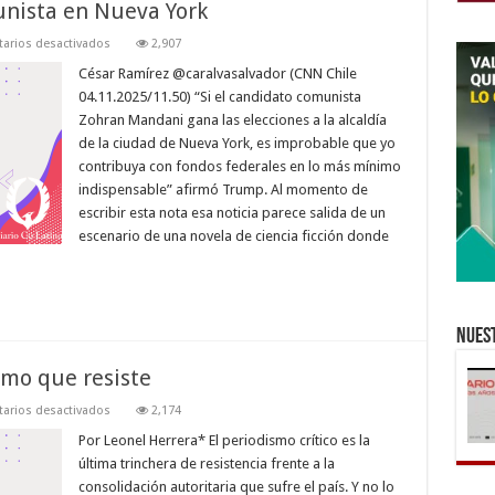
unista en Nueva York
en
arios desactivados
2,907
Elección
de
César Ramírez @caralvasalvador (CNN Chile
un
04.11.2025/11.50) “Si el candidato comunista
alcalde
comunista
Zohran Mandani gana las elecciones a la alcaldía
en
de la ciudad de Nueva York, es improbable que yo
Nueva
York
contribuya con fondos federales en lo más mínimo
indispensable” afirmó Trump. Al momento de
escribir esta nota esa noticia parece salida de un
escenario de una novela de ciencia ficción donde
Nuest
ismo que resiste
en
arios desactivados
2,174
Diario
Co
Por Leonel Herrera* El periodismo crítico es la
Latino:
última trinchera de resistencia frente a la
el
periodismo
consolidación autoritaria que sufre el país. Y no lo