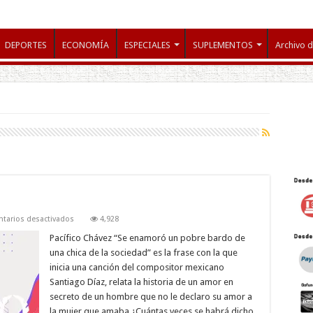
DEPORTES
ECONOMÍA
ESPECIALES
SUPLEMENTOS
Archivo d
en
tarios desactivados
4,928
AHORA
O
Pacífico Chávez “Se enamoró un pobre bardo de
NUNCA
una chica de la sociedad” es la frase con la que
inicia una canción del compositor mexicano
Santiago Díaz, relata la historia de un amor en
secreto de un hombre que no le declaro su amor a
la mujer que amaba ¿Cuántas veces se habrá dicho