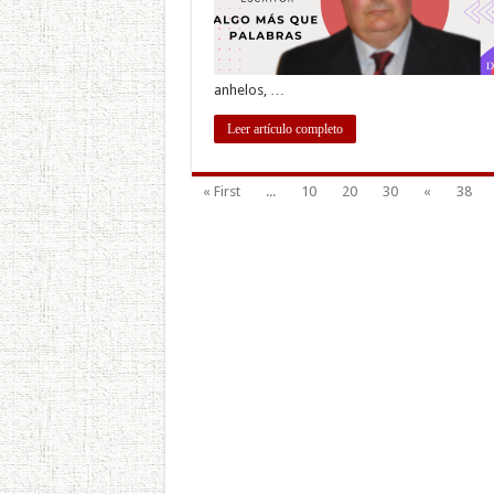
anhelos, …
Leer artículo completo
« First
...
10
20
30
«
38