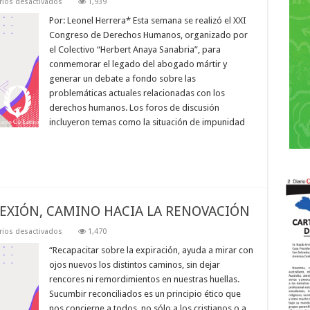
en
ios desactivados
1,939
El
legado
Por: Leonel Herrera* Esta semana se realizó el XXI
de
Congreso de Derechos Humanos, organizado por
Herbert
Anaya
el Colectivo “Herbert Anaya Sanabria”, para
y
conmemorar el legado del abogado mártir y
la
lucha
generar un debate a fondo sobre las
actual
por
problemáticas actuales relacionadas con los
los
derechos humanos. Los foros de discusión
DD.HH.
incluyeron temas como la situación de impunidad
EXIÓN, CAMINO HACIA LA RENOVACIÓN
en
ios desactivados
1,470
MOMENTO
DE
“Recapacitar sobre la expiración, ayuda a mirar con
DUDA
ojos nuevos los distintos caminos, sin dejar
Y
REFLEXIÓN,
rencores ni remordimientos en nuestras huellas.
CAMINO
Sucumbir reconciliados es un principio ético que
HACIA
LA
nos concierne a todos, no sólo a los cristianos o a