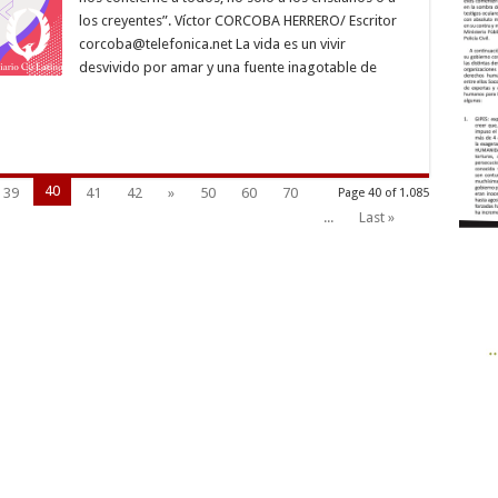
RENOVACIÓN
los creyentes”. Víctor CORCOBA HERRERO/ Escritor
corcoba@telefonica.net
La vida es un vivir
desvivido por amar y una fuente inagotable de
40
39
41
42
»
50
60
70
Page 40 of 1.085
...
Last »