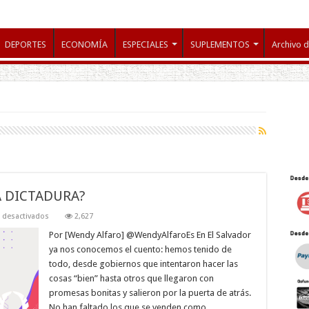
DEPORTES
ECONOMÍA
ESPECIALES
SUPLEMENTOS
Archivo d
A DICTADURA?
en
 desactivados
2,627
¿HAY
VUELTA
Por [Wendy Alfaro] @WendyAlfaroEs En El Salvador
ATRÁS
ya nos conocemos el cuento: hemos tenido de
EN
UNA
todo, desde gobiernos que intentaron hacer las
DICTADURA?
cosas “bien” hasta otros que llegaron con
promesas bonitas y salieron por la puerta de atrás.
No han faltado los que se venden como