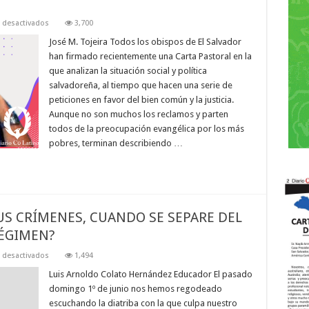
en
 desactivados
3,700
Peticiones
urgentes
José M. Tojeira Todos los obispos de El Salvador
han firmado recientemente una Carta Pastoral en la
que analizan la situación social y política
salvadoreña, al tiempo que hacen una serie de
peticiones en favor del bien común y la justicia.
Aunque no son muchos los reclamos y parten
todos de la preocupación evangélica por los más
pobres, terminan describiendo …
S CRÍMENES, CUANDO SE SEPARE DEL
RÉGIMEN?
en
 desactivados
1,494
¿HABRÁ
IMPUNIDAD
Luis Arnoldo Colato Hernández Educador El pasado
POR
domingo 1º de junio nos hemos regodeado
SUS
CRÍMENES,
escuchando la diatriba con la que culpa nuestro
CUANDO