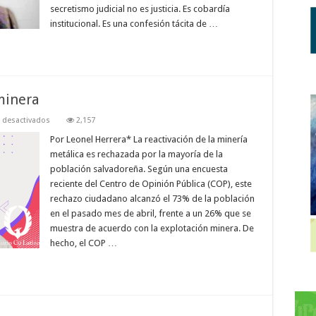
secretismo judicial no es justicia. Es cobardía
institucional. Es una confesión tácita de …
minera
en
 desactivados
2,157
Urge
retomar
Por Leonel Herrera* La reactivación de la minería
la
metálica es rechazada por la mayoría de la
lucha
antiminera
población salvadoreña. Según una encuesta
reciente del Centro de Opinión Pública (COP), este
rechazo ciudadano alcanzó el 73% de la población
en el pasado mes de abril, frente a un 26% que se
muestra de acuerdo con la explotación minera. De
hecho, el COP …