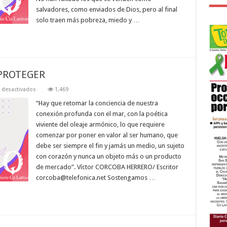
salvadores, como enviados de Dios, pero al final
solo traen más pobreza, miedo y …
PROTEGER
en
 desactivados
1,469
MARAVILLAS
OCEÁNICAS
“Hay que retomar la conciencia de nuestra
A
conexión profunda con el mar, con la poética
PROTEGER
viviente del oleaje armónico, lo que requiere
comenzar por poner en valor al ser humano, que
debe ser siempre el fin y jamás un medio, un sujeto
con corazón y nunca un objeto más o un producto
de mercado”. Víctor CORCOBA HERRERO/ Escritor
corcoba@telefonica.net
Sostengamos …