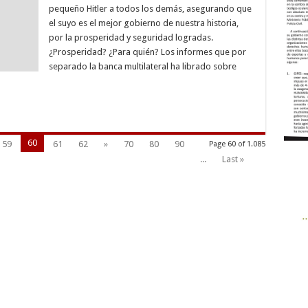
pequeño Hitler a todos los demás, asegurando que
SE
SEPARE
el suyo es el mejor gobierno de nuestra historia,
DEL
GOBIERNO
por la prosperidad y seguridad logradas.
A
¿Prosperidad? ¿Para quién? Los informes que por
ESTE
ILEGAL
separado la banca multilateral ha librado sobre
RÉGIMEN?
60
59
61
62
»
70
80
90
Page 60 of 1.085
...
Last »