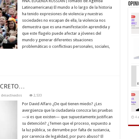
COMPROMISO
HNA. EUGENIA RUSSIAN (Tomado de Agenda
Opin
HISTÓRICO
Latinoamericana) El mundo a lo largo de la historia
DE
LOS
ha tenido expresiones de violencia y nuestras
JÓVENES
sociedades no escapan de ella, la violencia nos
HACIA
LA
demuestra que es una manifestación aprendida y
CONSTRUCCIÓN
DE
que este flagelo puede afectar a jóvenes del
LA
mundo y generar diferentes situaciones
PAZ
problemáticas o conflictivas personales, sociales,
SECRETO…
en
 desactivados
2,533
A
RUTH
Por David Alfaro ¿De qué tienen miedo? ¿Les
LA
avergüenza que la ciudadanía conozca las pruebas
JUZGARÁN
EN
—si es que existen— que supuestamente justifican
4 
SECRETO…
su detención? ¿Temen que el proceso, expuesto a
la luz pública, se derrumbe por falta de sustancia,
por carencia de legalidad, por puro abuso? El