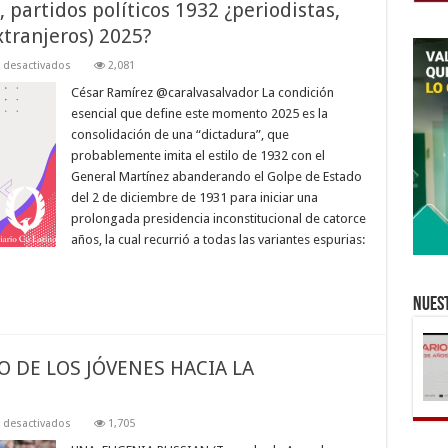
 partidos políticos 1932 ¿periodistas,
tranjeros) 2025?
en
 desactivados
2,081
Los
“enemigos”:
César Ramírez @caralvasalvador La condición
comunistas,
esencial que define este momento 2025 es la
partidos
políticos
consolidación de una “dictadura”, que
1932
probablemente imita el estilo de 1932 con el
¿periodistas,
derechos
General Martínez abanderando el Golpe de Estado
humanos,
ONG
del 2 de diciembre de 1931 para iniciar una
(extranjeros)
prolongada presidencia inconstitucional de catorce
2025?
años, la cual recurrió a todas las variantes espurias:
Nuest
 DE LOS JÓVENES HACIA LA
en
 desactivados
1,705
EL