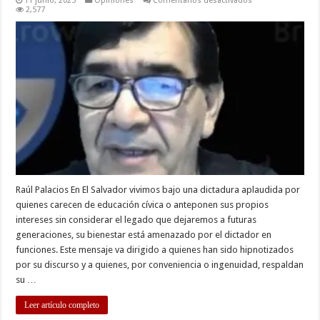
11 junio, 2025
Opiniones
Comentarios desactivados
AL
2,577
PUEBLO
DE
EL
SALVADOR
Y
EL
MUNDO:
ESTA
ES
NUESTRA
REALIDAD
Raúl Palacios En El Salvador vivimos bajo una dictadura aplaudida por
quienes carecen de educación cívica o anteponen sus propios
intereses sin considerar el legado que dejaremos a futuras
generaciones, su bienestar está amenazado por el dictador en
funciones. Este mensaje va dirigido a quienes han sido hipnotizados
por su discurso y a quienes, por conveniencia o ingenuidad, respaldan
su …
Leer artículo completo