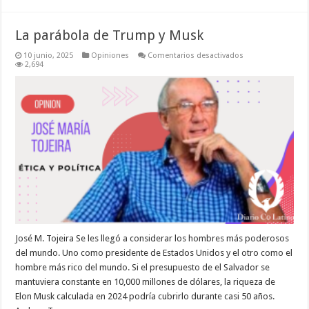
La parábola de Trump y Musk
en
10 junio, 2025
Opiniones
Comentarios desactivados
La
2,694
parábola
de
Trump
y
Musk
José M. Tojeira Se les llegó a considerar los hombres más poderosos
del mundo. Uno como presidente de Estados Unidos y el otro como el
hombre más rico del mundo. Si el presupuesto de el Salvador se
mantuviera constante en 10,000 millones de dólares, la riqueza de
Elon Musk calculada en 2024 podría cubrirlo durante casi 50 años.