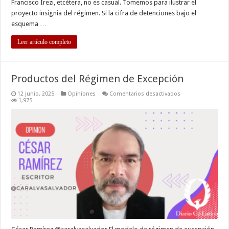
Francisco Irezi, etcétera, no es casual. Tomemos para ilustrar el
proyecto insignia del régimen. Si la cifra de detenciones bajo el
esquema …
Leer artículo completo
Productos del Régimen de Excepción
en
12 junio, 2025
Opiniones
Comentarios desactivados
Productos
1,975
del
Régimen
de
Excepción