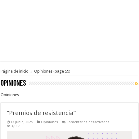
Página de inicio
»
Opiniones
(page 59)
Opiniones
Opiniones
“Premios de resistencia”
en
13 junio, 2025
Opiniones
Comentarios desactivados
“Premios
3,117
de
resistencia”