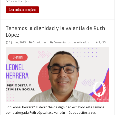
Ambos, Trump …
Leer artículo completo
Tenemos la dignidad y la valentía de Ruth
López
en
6 junio, 2025
Opiniones
Comentarios desactivados
2,435
Tenemos
la
dignidad
y
la
valentía
de
Ruth
López
Por Leonel Herrera* El derroche de dignidad exhibido esta semana
por la abogada Ruth López hace ver aún más pequeños a sus