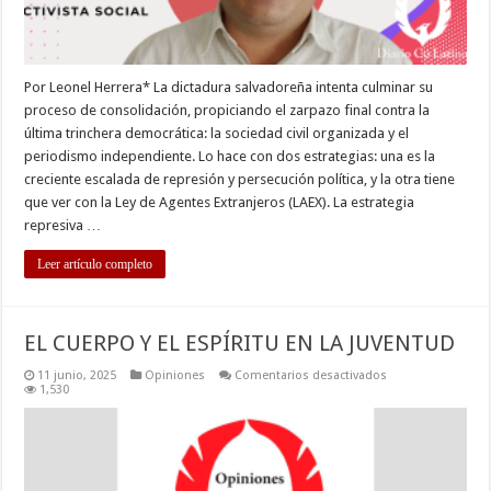
Por Leonel Herrera* La dictadura salvadoreña intenta culminar su
proceso de consolidación, propiciando el zarpazo final contra la
última trinchera democrática: la sociedad civil organizada y el
periodismo independiente. Lo hace con dos estrategias: una es la
creciente escalada de represión y persecución política, y la otra tiene
que ver con la Ley de Agentes Extranjeros (LAEX). La estrategia
represiva …
Leer artículo completo
EL CUERPO Y EL ESPÍRITU EN LA JUVENTUD
en
11 junio, 2025
Opiniones
Comentarios desactivados
EL
1,530
CUERPO
Y
EL
ESPÍRITU
EN
LA
JUVENTUD