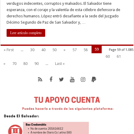
verdugos indecentes, corruptos y malvados. El Salvador tiene
esperanza, con el coraje y la valentía de esta célebre defensora de
derechos humanos. López entró desafiante a la sede del Juzgado
Décimo Segundo de Paz de San Salvador y, …
Leer artículo completo
59
« First
...
30
40
50
«
57
58
Page 59 of 1.085
60
61
»
70
80
90
...
Last »