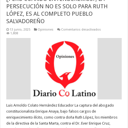
PERSECUCIÓN NO ES SOLO PARA RUTH
LÓPEZ, ES AL COMPLETO PUEBLO
SALVADOREÑO
en
13 junio, 2025
Opiniones
Comentarios desactivados
¿PERO
1,808
CUANDO
ENTENDEREMOS?,
LA
PERSECUCIÓN
NO
ES
SOLO
PARA
RUTH
LÓPEZ,
ES
AL
COMPLETO
PUEBLO
SALVADOREÑO
Luis Arnoldo Colato Hernández Educador La captura del abogado
constitucionalista Enrique Anaya, bajo falsos cargos de
enriquecimiento ilícito, como contra doña Ruth López, los miembros
de la directiva de la Santa Marta, contra el Dr. Ever Enrique Cruz,