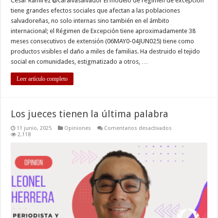
César Ramírez @caralvasalvador El modelo de régimen de excepción
tiene grandes efectos sociales que afectan a las poblaciones
salvadoreñas, no solo internas sino también en el ámbito
internacional; el Régimen de Excepción tiene aproximadamente 38
meses consecutivos de extensión (06MAY0-04JUN025) tiene como
productos visibles el daño a miles de familias. Ha destruido el tejido
social en comunidades, estigmatizado a otros, …
Leer artículo completo
Los jueces tienen la última palabra
en
11 junio, 2025
Opiniones
Comentarios desactivados
Los
2,118
jueces
tienen
la
última
palabra