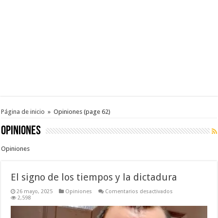
Página de inicio
»
Opiniones
(page 62)
Opiniones
Opiniones
El signo de los tiempos y la dictadura
en
26 mayo, 2025
Opiniones
Comentarios desactivados
El
2,598
signo
de
los