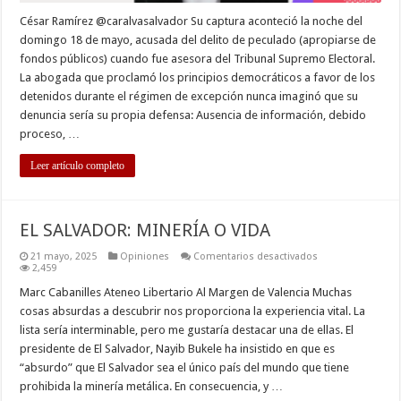
César Ramírez @caralvasalvador Su captura aconteció la noche del
domingo 18 de mayo, acusada del delito de peculado (apropiarse de
fondos públicos) cuando fue asesora del Tribunal Supremo Electoral.
La abogada que proclamó los principios democráticos a favor de los
detenidos durante el régimen de excepción nunca imaginó que su
denuncia sería su propia defensa: Ausencia de información, debido
proceso, …
Leer artículo completo
EL SALVADOR: MINERÍA O VIDA
en
21 mayo, 2025
Opiniones
Comentarios desactivados
EL
2,459
SALVADOR:
MINERÍA
Marc Cabanilles Ateneo Libertario Al Margen de Valencia Muchas
O
cosas absurdas a descubrir nos proporciona la experiencia vital. La
VIDA
lista sería interminable, pero me gustaría destacar una de ellas. El
presidente de El Salvador, Nayib Bukele ha insistido en que es
“absurdo” que El Salvador sea el único país del mundo que tiene
prohibida la minería metálica. En consecuencia, y …