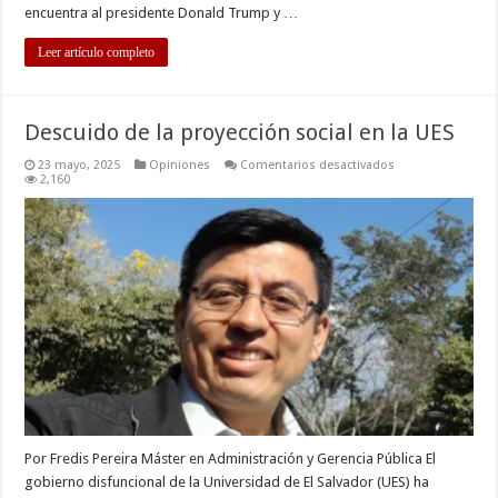
encuentra al presidente Donald Trump y …
Leer artículo completo
Descuido de la proyección social en la UES
en
23 mayo, 2025
Opiniones
Comentarios desactivados
Descuido
2,160
de
la
proyección
social
en
la
UES
Por Fredis Pereira Máster en Administración y Gerencia Pública El
gobierno disfuncional de la Universidad de El Salvador (UES) ha