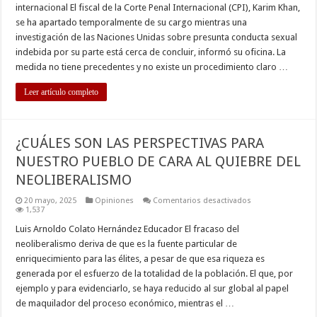
internacional El fiscal de la Corte Penal Internacional (CPI), Karim Khan,
se ha apartado temporalmente de su cargo mientras una
investigación de las Naciones Unidas sobre presunta conducta sexual
indebida por su parte está cerca de concluir, informó su oficina. La
medida no tiene precedentes y no existe un procedimiento claro …
Leer artículo completo
¿CUÁLES SON LAS PERSPECTIVAS PARA
NUESTRO PUEBLO DE CARA AL QUIEBRE DEL
NEOLIBERALISMO
en
20 mayo, 2025
Opiniones
Comentarios desactivados
¿CUÁLES
1,537
SON
LAS
Luis Arnoldo Colato Hernández Educador El fracaso del
PERSPECTIVAS
neoliberalismo deriva de que es la fuente particular de
PARA
NUESTRO
enriquecimiento para las élites, a pesar de que esa riqueza es
PUEBLO
generada por el esfuerzo de la totalidad de la población. El que, por
DE
CARA
ejemplo y para evidenciarlo, se haya reducido al sur global al papel
AL
QUIEBRE
de maquilador del proceso económico, mientras el …
DEL