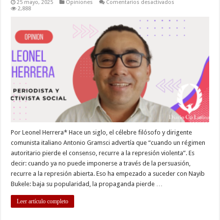
en
25 mayo, 2025
Opiniones
Comentarios desactivados
Qué
2,888
hacer
frente
a
la
escalada
represiva
Por Leonel Herrera* Hace un siglo, el célebre filósofo y dirigente
comunista italiano Antonio Gramsci advertía que “cuando un régimen
autoritario pierde el consenso, recurre a la represión violenta”. Es
decir: cuando ya no puede imponerse a través de la persuasión,
recurre a la represión abierta. Eso ha empezado a suceder con Nayib
Bukele: baja su popularidad, la propaganda pierde …
Leer artículo completo