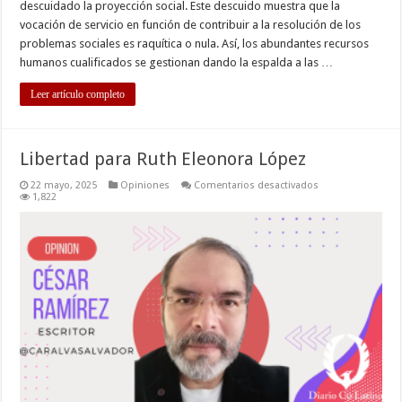
descuidado la proyección social. Este descuido muestra que la
vocación de servicio en función de contribuir a la resolución de los
problemas sociales es raquítica o nula. Así, los abundantes recursos
humanos cualificados se gestionan dando la espalda a las …
Leer artículo completo
Libertad para Ruth Eleonora López
en
22 mayo, 2025
Opiniones
Comentarios desactivados
Libertad
1,822
para
Ruth
Eleonora
López