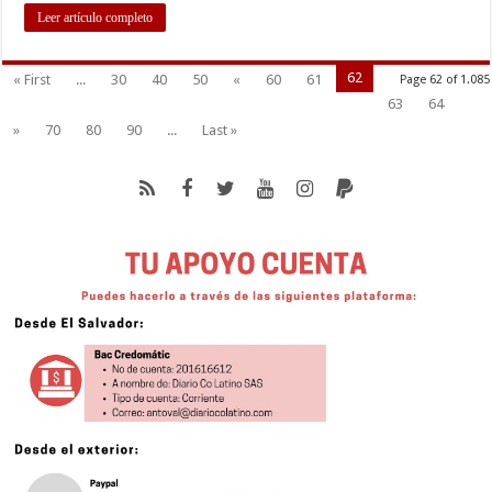
NEOLIBERALISMO
Leer artículo completo
62
« First
...
30
40
50
«
60
61
Page 62 of 1.085
63
64
»
70
80
90
...
Last »