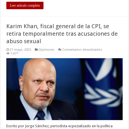
Leer artículo completo
Karim Khan, fiscal general de la CPI, se
retira temporalmente tras acusaciones de
abuso sexual
en
21 mayo, 2025
Opiniones
Comentarios desactivados
Karim
1,677
Khan,
fiscal
general
de
la
CPI,
se
retira
temporalmente
tras
acusaciones
de
abuso
sexual
Escrito por Jorge Sánchez, periodista ecpezializado en la política