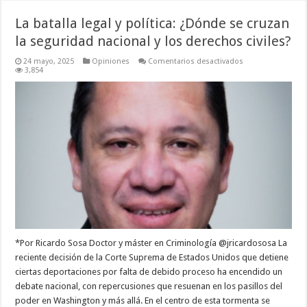
La batalla legal y política: ¿Dónde se cruzan
la seguridad nacional y los derechos civiles?
en
24 mayo, 2025
Opiniones
Comentarios desactivados
La
3,854
batalla
legal
y
política:
¿Dónde
se
cruzan
la
seguridad
nacional
y
los
derechos
civiles?
*Por Ricardo Sosa Doctor y máster en Criminología @jricardososa La
reciente decisión de la Corte Suprema de Estados Unidos que detiene
ciertas deportaciones por falta de debido proceso ha encendido un
debate nacional, con repercusiones que resuenan en los pasillos del
poder en Washington y más allá. En el centro de esta tormenta se