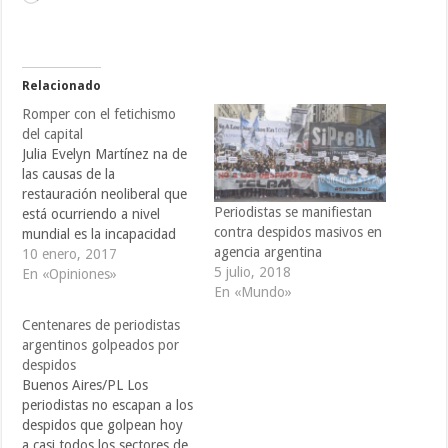
Relacionado
Romper con el fetichismo
del capital
Julia Evelyn Martínez na de
las causas de la
restauración neoliberal que
Periodistas se manifiestan
está ocurriendo a nivel
contra despidos masivos en
mundial es la incapacidad
agencia argentina
de muchos gobiernos
10 enero, 2017
5 julio, 2018
progresistas de superar el
En «Opiniones»
En «Mundo»
fetichismo del Capital.
Detrás de toda victoria
Centenares de periodistas
electoral de un partido de
argentinos golpeados por
izquierda en las últimas dos
despidos
décadas, se encuentra
Buenos Aires/PL Los
indudablemente la
periodistas no escapan a los
capacidad…
despidos que golpean hoy
a casi todos los sectores de