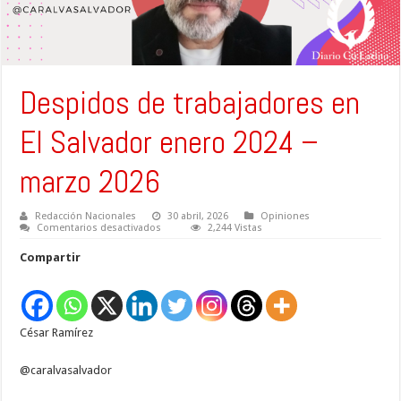
Despidos de trabajadores en
El Salvador enero 2024 –
marzo 2026
Redacción Nacionales
30 abril, 2026
Opiniones
en
Comentarios desactivados
2,244 Vistas
Despidos
de
Compartir
trabajadores
en
El
Salvador
enero
2024
César Ramírez
–
marzo
2026
@caralvasalvador