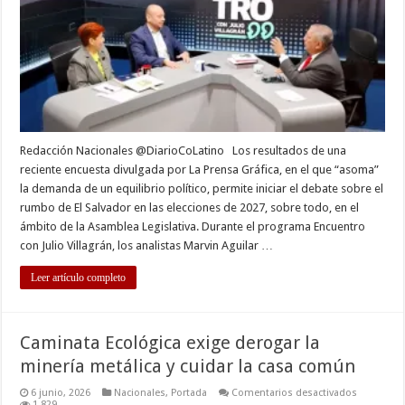
y
abre
debate
sobre
el
futuro
de
la
Asamblea
Legislativa
Redacción Nacionales @DiarioCoLatino Los resultados de una
reciente encuesta divulgada por La Prensa Gráfica, en el que “asoma”
la demanda de un equilibrio político, permite iniciar el debate sobre el
rumbo de El Salvador en las elecciones de 2027, sobre todo, en el
ámbito de la Asamblea Legislativa. Durante el programa Encuentro
con Julio Villagrán, los analistas Marvin Aguilar …
Leer artículo completo
Caminata Ecológica exige derogar la
minería metálica y cuidar la casa común
en
6 junio, 2026
Nacionales
,
Portada
Comentarios desactivados
Caminata
1,829