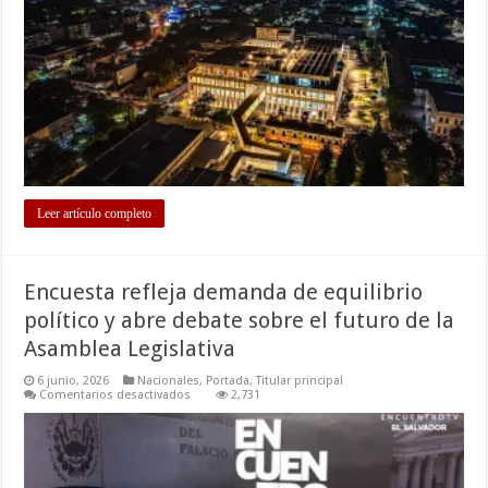
semana
del
mes
de
junio
de
2026
Leer artículo completo
Encuesta refleja demanda de equilibrio
político y abre debate sobre el futuro de la
Asamblea Legislativa
6 junio, 2026
Nacionales
,
Portada
,
Titular principal
en
Comentarios desactivados
2,731
Encuesta
refleja
demanda
de
equilibrio
político