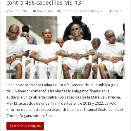
contra 486 cabecillas MS-13
en
6 junio, 2026
Nacionales
Comentarios desactivados
1,463
Fiscalía
de
El
Salvador
presenta
alegatos
contra
486
cabecillas
MS-
13
San Salvador/Prensa Latina La Fiscalía General de la República (FGR)
de El Salvador comenzó este viernes los alegatos finales en la
audiencia única abierta contra 485 cabecillas de la Mara Salvatrucha,
MS-13, acusados de unos 47 mil delitos entre 2012 y 2022. La FGR
informó que en esta etapa expondrán ante el Tribunal Sexto contra el
Crimen Organizado de San …
Leer artículo completo