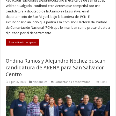
Redacción Nacionales @DiarioCoLatino El exalcalde de San Miguel,
Wilfredo Salgado, confirmó este viernes que competirá por una
candidatura a diputado de la Asamblea Legislativa, en el
departamento de San Miguel, bajo la bandera del PCN. El
exfuncionario anunció que pedirá a la Comisión Electoral del Partido
de Concertación Nacional (PCN) que lo inscriban como precandidato a
diputado por el departamento …
Leer artículo completo
Ondina Ramos y Alejandro Nóchez buscan
candidatura de ARENA para San Salvador
Centro
en
6 junio, 2026
Nacionales
Comentarios desactivados
1,851
Ondina
Ramos
y
Alejandro
Nóchez
buscan
candidatura
de
ARENA
para