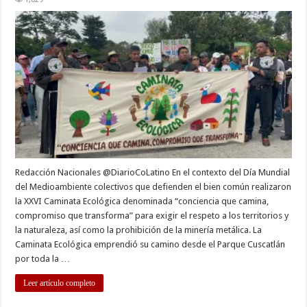
Ecológica
exige
derogar
la
minería
metálica
y
cuidar
la
casa
común
Redacción Nacionales @DiarioCoLatino En el contexto del Día Mundial
del Medioambiente colectivos que defienden el bien común realizaron
la XXVI Caminata Ecológica denominada “conciencia que camina,
compromiso que transforma” para exigir el respeto a los territorios y
la naturaleza, así como la prohibición de la minería metálica. La
Caminata Ecológica emprendió su camino desde el Parque Cuscatlán
por toda la …
Leer artículo completo