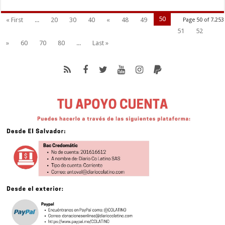
50
« First
...
20
30
40
«
48
49
Page 50 of 7.253
51
52
»
60
70
80
...
Last »