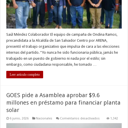
San
Salvador
Centro
Saúl Méndez Colaborador El equipo de campaña de Ondina Ramos,
precandidata a la Alcaldía de San Salvador Centro por ARENA,
presentó el trabajo organizativo que impulsa de cara a las elecciones
internas del partido. “Yo nunca he sido funcionaria pública, jamás he
trabajado en un puesto de gobierno ni nada por el estilo; sin
embargo, como ciudadana responsable, he tomado …
Leer artículo completo
GOES pide a Asamblea aprobar $9.6
millones en préstamo para financiar planta
solar
en
6 junio, 2026
Nacionales
Comentarios desactivados
1,342
GOES
pide