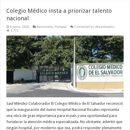
Colegio Médico insta a priorizar talento
nacional
en
6 junio, 2026
Nacionales
,
Portada
Comentarios desactivados
Colegio
1,713
Médico
insta
a
priorizar
talento
nacional
Saúl Méndez Colaborador El Colegio Médico de El Salvador reconoció
que la inauguración del nuevo Hospital Nacional Rosales representa
una obra de gran importancia para el país y una oportunidad para
fortalecer la atención médica especializada. No obstante, advirtió que
ningún hospital, por moderno que sea, podrá responder plenamente