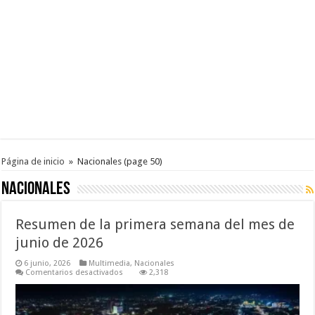
Página de inicio
»
Nacionales
(page 50)
Nacionales
Resumen de la primera semana del mes de
junio de 2026
6 junio, 2026
Multimedia
,
Nacionales
en
Comentarios desactivados
2,318
Resumen
de
la
primera