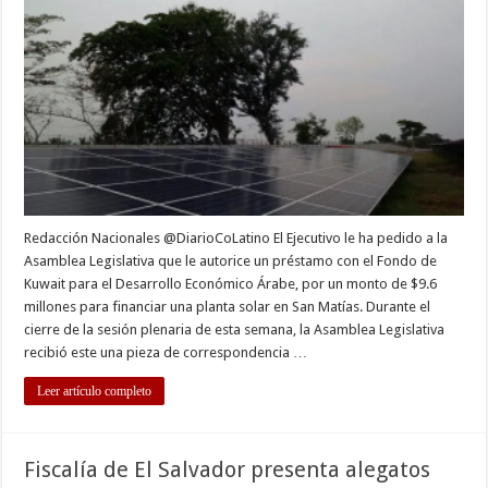
a
Asamblea
aprobar
$9.6
millones
en
préstamo
para
financiar
planta
solar
Redacción Nacionales @DiarioCoLatino El Ejecutivo le ha pedido a la
Asamblea Legislativa que le autorice un préstamo con el Fondo de
Kuwait para el Desarrollo Económico Árabe, por un monto de $9.6
millones para financiar una planta solar en San Matías. Durante el
cierre de la sesión plenaria de esta semana, la Asamblea Legislativa
recibió este una pieza de correspondencia …
Leer artículo completo
Fiscalía de El Salvador presenta alegatos