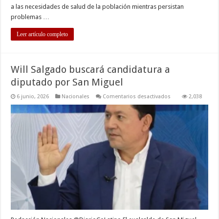
a las necesidades de salud de la población mientras persistan
problemas …
Leer artículo completo
Will Salgado buscará candidatura a
diputado por San Miguel
en
6 junio, 2026
Nacionales
Comentarios desactivados
2,038
Will
Salgado
buscará
candidatura
a
diputado
por
San
Miguel