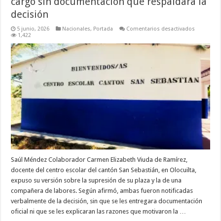
cargo sin documentación que respaldara la
decisión
en
5 junio, 2026
Nacionales
,
Portada
Comentarios desactivados
Educador
1,422
asegura
que
fue
separada
de
su
cargo
sin
document
que
respaldar
la
decisión
Saúl Méndez Colaborador Carmen Elizabeth Viuda de Ramírez,
docente del centro escolar del cantón San Sebastián, en Olocuilta,
expuso su versión sobre la supresión de su plaza y la de una
compañera de labores. Según afirmó, ambas fueron notificadas
verbalmente de la decisión, sin que se les entregara documentación
oficial ni que se les explicaran las razones que motivaron la …