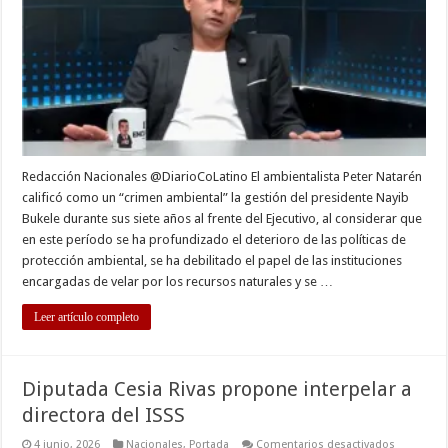
los
siete
años
de
gobierno
de
Bukele
Redacción Nacionales @DiarioCoLatino El ambientalista Peter Natarén
calificó como un “crimen ambiental” la gestión del presidente Nayib
Bukele durante sus siete años al frente del Ejecutivo, al considerar que
en este período se ha profundizado el deterioro de las políticas de
protección ambiental, se ha debilitado el papel de las instituciones
encargadas de velar por los recursos naturales y se …
Leer artículo completo
Diputada Cesia Rivas propone interpelar a
directora del ISSS
en
4 junio, 2026
Nacionales
,
Portada
Comentarios desactivados