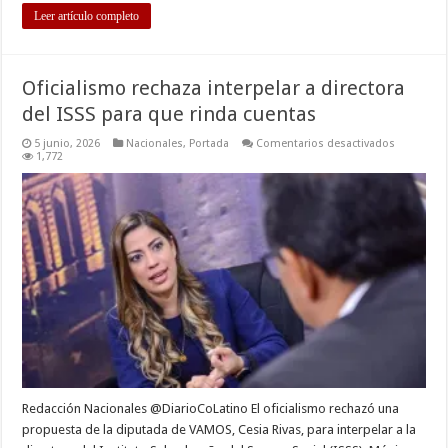
Leer artículo completo
Oficialismo rechaza interpelar a directora
del ISSS para que rinda cuentas
en
5 junio, 2026
Nacionales
,
Portada
Comentarios desactivados
Oficialism
1,772
rechaza
interpelar
a
directora
del
ISSS
para
que
rinda
cuentas
Redacción Nacionales @DiarioCoLatino El oficialismo rechazó una
propuesta de la diputada de VAMOS, Cesia Rivas, para interpelar a la