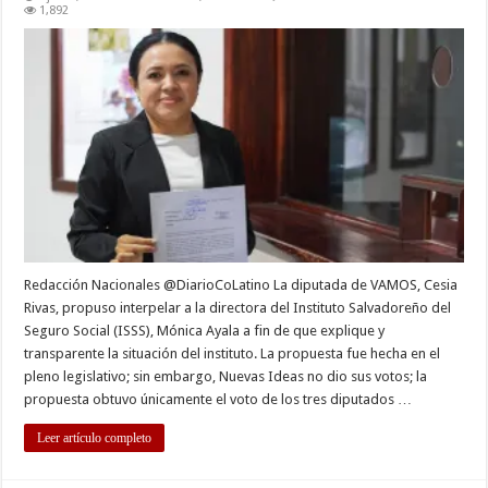
Diputada
1,892
Cesia
Rivas
propone
interpelar
a
directora
del
ISSS
Redacción Nacionales @DiarioCoLatino La diputada de VAMOS, Cesia
Rivas, propuso interpelar a la directora del Instituto Salvadoreño del
Seguro Social (ISSS), Mónica Ayala a fin de que explique y
transparente la situación del instituto. La propuesta fue hecha en el
pleno legislativo; sin embargo, Nuevas Ideas no dio sus votos; la
propuesta obtuvo únicamente el voto de los tres diputados …
Leer artículo completo