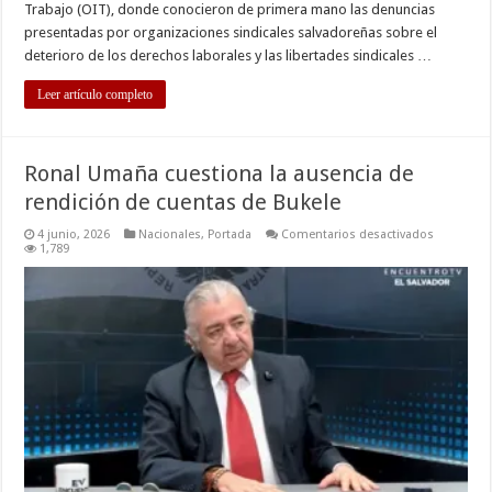
Trabajo (OIT), donde conocieron de primera mano las denuncias
presentadas por organizaciones sindicales salvadoreñas sobre el
deterioro de los derechos laborales y las libertades sindicales …
Leer artículo completo
Ronal Umaña cuestiona la ausencia de
rendición de cuentas de Bukele
en
4 junio, 2026
Nacionales
,
Portada
Comentarios desactivados
Ronal
1,789
Umaña
cuestiona
la
ausencia
de
rendición
de
cuentas
de
Bukele