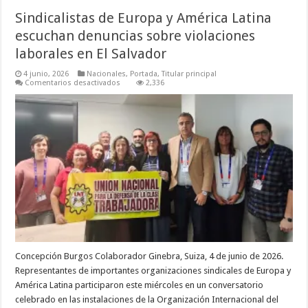
Sindicalistas de Europa y América Latina
escuchan denuncias sobre violaciones
laborales en El Salvador
4 junio, 2026
Nacionales
,
Portada
,
Titular principal
en
Comentarios desactivados
2,336
Sindicalistas
de
Europa
y
América
Latina
escuchan
denuncias
sobre
violaciones
laborales
en
El
Salvador
Concepción Burgos Colaborador Ginebra, Suiza, 4 de junio de 2026.
Representantes de importantes organizaciones sindicales de Europa y
América Latina participaron este miércoles en un conversatorio
celebrado en las instalaciones de la Organización Internacional del