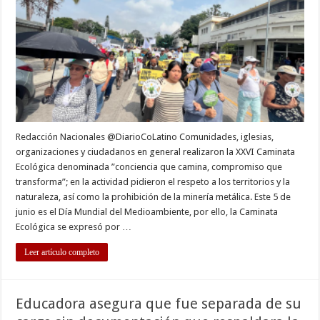
cuidar
la
casa
común
Redacción Nacionales @DiarioCoLatino Comunidades, iglesias,
organizaciones y ciudadanos en general realizaron la XXVI Caminata
Ecológica denominada ”conciencia que camina, compromiso que
transforma”; en la actividad pidieron el respeto a los territorios y la
naturaleza, así como la prohibición de la minería metálica. Este 5 de
junio es el Día Mundial del Medioambiente, por ello, la Caminata
Ecológica se expresó por …
Leer artículo completo
Educadora asegura que fue separada de su