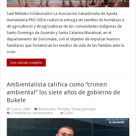
Saúl Méndez Colaborador La Asociación Salvadoreña de Ayuda
Humanitaria PRO-VIDA realizó la entrega de semillas de hortalizas a
40 agricultores y 40 agricultoras de las comunidades indígenas de
Santo Domingo de Guzmán y Santa Catarina Masahuat, en el
departamento de Sonsonate, con el objetivo de impulsar huertos
familiares que fortalezcan los medios de vida de las familias ante la
crisis …
Leer artículo completo
Ambientalista califica como “crimen
ambiental” los siete años de gobierno de
Bukele
5 junio, 2026
Nacionales
,
Portada
,
Titular principal
en
Comentarios desactivados
2,424
Ambientalista
califica
como
“crimen
ambiental”