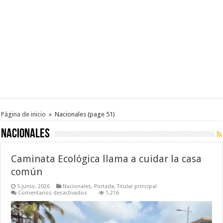
Página de inicio
»
Nacionales
(page 51)
Nacionales
Caminata Ecológica llama a cuidar la casa
común
5 junio, 2026
Nacionales
,
Portada
,
Titular principal
en
Comentarios desactivados
1,216
Caminata
Ecológica
llama
a