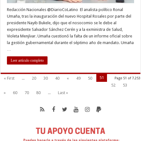
Redacción Nacionales @DiarioCoLatino El analista político Ronal
Umaña, tras la inauguración del nuevo Hospital Rosales por parte del
presidente Nayib Bukele, dijo que el nosocomio se le debe al
expresidente Salvador Sánchez Cerén y a la exministra de Salud,
Violeta Menjívar. Umaña cuestionó la falta de un informe oficial sobre
la gestión gubernamental durante el séptimo año de mandato. Umaña
…
Leer artículo completo
51
« First
...
20
30
40
«
49
50
Page 51 of 7.253
52
53
»
60
70
80
...
Last »