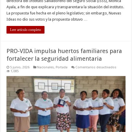
directora del Instituto Salvadoreño del Seguro Social (ISSS), Mónica
Ayala, a fin de que explicara y transparentara la situación del instituto.
La propuesta fue hecha en el pleno legislativo; sin embargo, Nuevas
Ideas no dio sus votos y la propuesta obtuvo …
Leer artículo completo
PRO-VIDA impulsa huertos familiares para
fortalecer la seguridad alimentaria
en
5 junio, 2026
Nacionales
,
Portada
Comentarios desactivados
PRO-
1,085
VIDA
impulsa
huertos
familiares
para
fortalecer
la
seguridad
alimentari