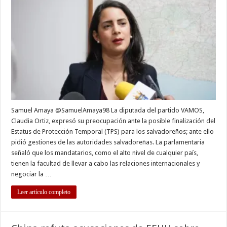
advierte
riesgo
de
fin
del
TPS
y
pide
gestiones
de
autoridad
salvadore
Samuel Amaya @SamuelAmaya98 La diputada del partido VAMOS,
Claudia Ortiz, expresó su preocupación ante la posible finalización del
Estatus de Protección Temporal (TPS) para los salvadoreños; ante ello
pidió gestiones de las autoridades salvadoreñas. La parlamentaria
señaló que los mandatarios, como el alto nivel de cualquier país,
tienen la facultad de llevar a cabo las relaciones internacionales y
negociar la …
Leer artículo completo