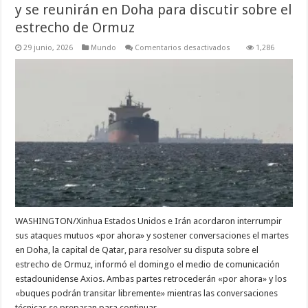
y se reunirán en Doha para discutir sobre el
estrecho de Ormuz
en
29 junio, 2026
Mundo
Comentarios desactivados
1,286
EEUU
e
Irán
detendrán
ataques
“por
ahora”
y
se
reunirán
en
Doha
para
discutir
sobre
el
estrecho
de
Ormuz
WASHINGTON/Xinhua Estados Unidos e Irán acordaron interrumpir
sus ataques mutuos «por ahora» y sostener conversaciones el martes
en Doha, la capital de Qatar, para resolver su disputa sobre el
estrecho de Ormuz, informó el domingo el medio de comunicación
estadounidense Axios. Ambas partes retrocederán «por ahora» y los
«buques podrán transitar libremente» mientras las conversaciones
técnicas se preparan para continuar, …