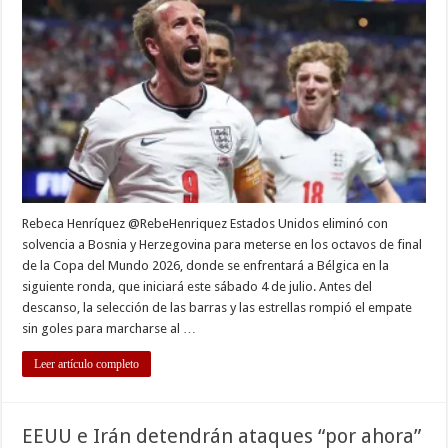
e
Inglaterra
confirman
su
presencia
en
octavos
Rebeca Henríquez @RebeHenriquez Estados Unidos eliminó con
solvencia a Bosnia y Herzegovina para meterse en los octavos de final
de la Copa del Mundo 2026, donde se enfrentará a Bélgica en la
siguiente ronda, que iniciará este sábado 4 de julio. Antes del
descanso, la selección de las barras y las estrellas rompió el empate
sin goles para marcharse al …
Leer artículo completo
EEUU e Irán detendrán ataques “por ahora”