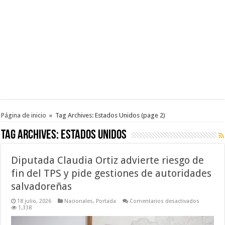
Página de inicio
»
Tag Archives: Estados Unidos
(page 2)
Tag Archives:
Estados Unidos
Diputada Claudia Ortiz advierte riesgo de
fin del TPS y pide gestiones de autoridades
salvadoreñas
en
18 julio, 2026
Nacionales
,
Portada
Comentarios desactivados
Diputada
1,338
Claudia
Ortiz