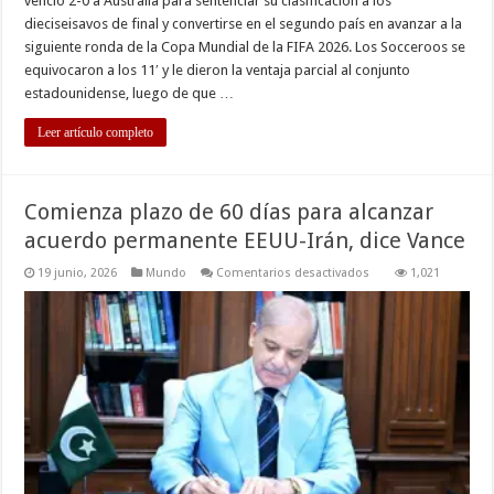
venció 2-0 a Australia para sentenciar su clasificación a los
dieciseisavos de final y convertirse en el segundo país en avanzar a la
siguiente ronda de la Copa Mundial de la FIFA 2026. Los Socceroos se
equivocaron a los 11′ y le dieron la ventaja parcial al conjunto
estadounidense, luego de que …
Leer artículo completo
Comienza plazo de 60 días para alcanzar
acuerdo permanente EEUU-Irán, dice Vance
en
19 junio, 2026
Mundo
Comentarios desactivados
1,021
Comienza
plazo
de
60
días
para
alcanzar
acuerdo
permanente
EEUU-
Irán,
dice
Vance