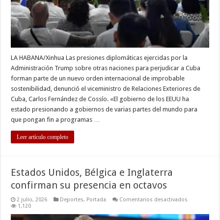
orden
internacional
de
improbable
sostenibilidad,
denuncia
vicecanciller
LA HABANA/Xinhua Las presiones diplomáticas ejercidas por la
Administración Trump sobre otras naciones para perjudicar a Cuba
forman parte de un nuevo orden internacional de improbable
sostenibilidad, denunció el viceministro de Relaciones Exteriores de
Cuba, Carlos Fernández de Cossío. «El gobierno de los EEUU ha
estado presionando a gobiernos de varias partes del mundo para
que pongan fin a programas …
Leer artículo completo
Estados Unidos, Bélgica e Inglaterra
confirman su presencia en octavos
en
2 julio, 2026
Deportes
,
Portada
Comentarios desactivados
Estados
1,120
Unidos,
Bélgica