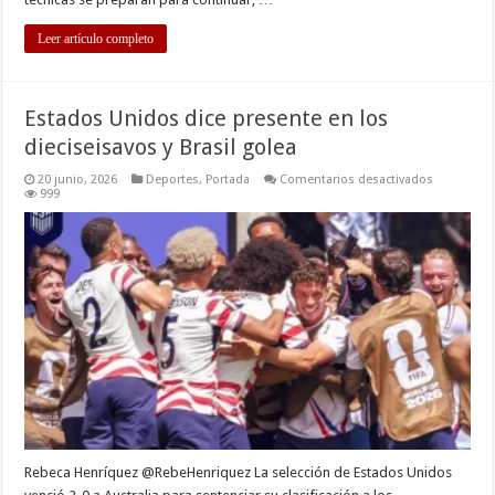
Leer artículo completo
Estados Unidos dice presente en los
dieciseisavos y Brasil golea
en
20 junio, 2026
Deportes
,
Portada
Comentarios desactivados
Estados
999
Unidos
dice
presente
en
los
dieciseisa
y
Brasil
golea
Rebeca Henríquez @RebeHenriquez La selección de Estados Unidos