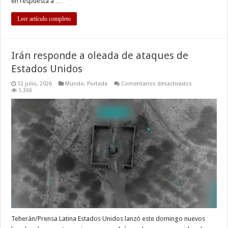
en respuesta a …
Leer artículo completo
Irán responde a oleada de ataques de
Estados Unidos
en
12 julio, 2026
Mundo
,
Portada
Comentarios desactivados
Irán
1,366
responde
a
oleada
de
ataques
de
Estados
Unidos
Teherán/Prensa Latina Estados Unidos lanzó este domingo nuevos