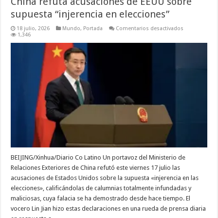
China refuta acusaciones de EEUU sobre
supuesta “injerencia en elecciones”
en
18 julio, 2026
Mundo
,
Portada
Comentarios desactivados
China
1,346
refuta
acusaciones
de
EEUU
sobre
supuesta
“injerencia
en
elecciones”
BEIJING/Xinhua/Diario Co Latino Un portavoz del Ministerio de
Relaciones Exteriores de China refutó este viernes 17 julio las
acusaciones de Estados Unidos sobre la supuesta «injerencia en las
elecciones», calificándolas de calumnias totalmente infundadas y
maliciosas, cuya falacia se ha demostrado desde hace tiempo. El
vocero Lin Jian hizo estas declaraciones en una rueda de prensa diaria