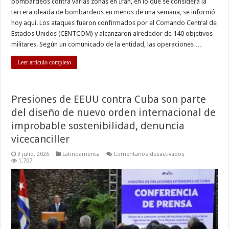
bombardeos contra varias zonas en Irán, en lo que se considera la
tercera oleada de bombardeos en menos de una semana, se informó
hoy aquí. Los ataques fueron confirmados por el Comando Central de
Estados Unidos (CENTCOM) y alcanzaron alrededor de 140 objetivos
militares. Según un comunicado de la entidad, las operaciones …
Leer artículo completo
Presiones de EEUU contra Cuba son parte
del diseño de nuevo orden internacional de
improbable sostenibilidad, denuncia
vicecanciller
en
3 julio, 2026
Latinoamerica
Comentarios desactivados
Presiones
1,707
de
EEUU
contra
Cuba
son
parte
del
diseño
de
nuevo