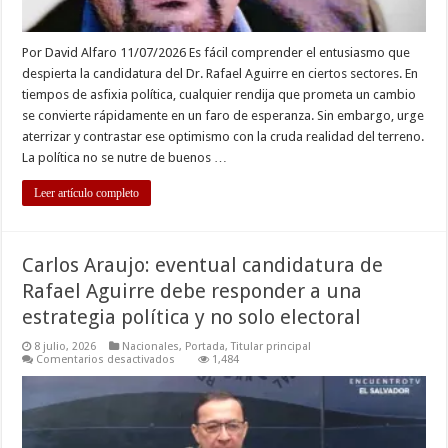
Por David Alfaro 11/07/2026 Es fácil comprender el entusiasmo que
despierta la candidatura del Dr. Rafael Aguirre en ciertos sectores. En
tiempos de asfixia política, cualquier rendija que prometa un cambio
se convierte rápidamente en un faro de esperanza. Sin embargo, urge
aterrizar y contrastar ese optimismo con la cruda realidad del terreno.
La política no se nutre de buenos …
Leer artículo completo
Carlos Araujo: eventual candidatura de
Rafael Aguirre debe responder a una
estrategia política y no solo electoral
8 julio, 2026
Nacionales
,
Portada
,
Titular principal
en
Comentarios desactivados
1,484
Carlos
Araujo:
eventual
candidatura
de
Rafael