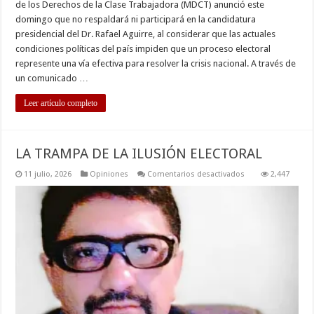
de los Derechos de la Clase Trabajadora (MDCT) anunció este
candidatura
de
domingo que no respaldará ni participará en la candidatura
Rafael
presidencial del Dr. Rafael Aguirre, al considerar que las actuales
Aguirre
condiciones políticas del país impiden que un proceso electoral
represente una vía efectiva para resolver la crisis nacional. A través de
un comunicado …
Leer artículo completo
LA TRAMPA DE LA ILUSIÓN ELECTORAL
en
11 julio, 2026
Opiniones
Comentarios desactivados
2,447
LA
TRAMPA
DE
LA
ILUSIÓN
ELECTORAL