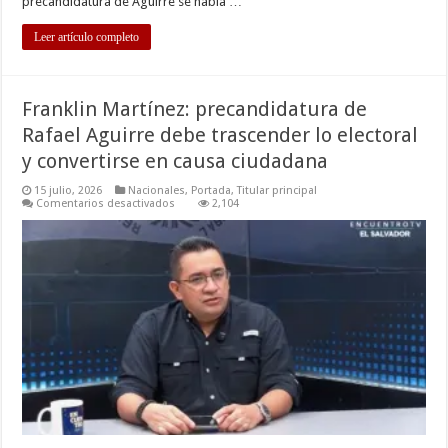
precandidatura de Aguirre se había …
Leer artículo completo
Franklin Martínez: precandidatura de
Rafael Aguirre debe trascender lo electoral
y convertirse en causa ciudadana
15 julio, 2026
Nacionales
,
Portada
,
Titular principal
en
Comentarios desactivados
2,104
Franklin
Martínez:
precandidatura
de
Rafael
Aguirre
debe
trascender
lo
electoral
y
convertirse
en
causa
ciudadana