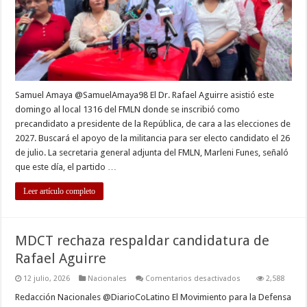
presidenc
de
la
República
en
el
FMLN
Samuel Amaya @SamuelAmaya98 El Dr. Rafael Aguirre asistió este
domingo al local 1316 del FMLN donde se inscribió como
precandidato a presidente de la República, de cara a las elecciones de
2027. Buscará el apoyo de la militancia para ser electo candidato el 26
de julio. La secretaria general adjunta del FMLN, Marleni Funes, señaló
que este día, el partido …
Leer artículo completo
MDCT rechaza respaldar candidatura de
Rafael Aguirre
en
12 julio, 2026
Nacionales
Comentarios desactivados
2,588
MDCT
rechaza
Redacción Nacionales @DiarioCoLatino El Movimiento para la Defensa
respaldar