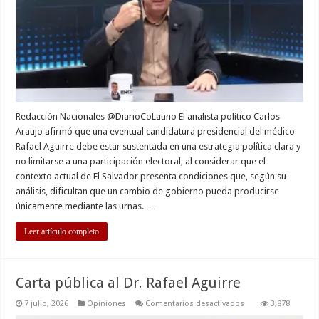
Aguirre
debe
responder
a
una
estrategia
política
y
no
solo
electoral
Redacción Nacionales @DiarioCoLatino El analista político Carlos
Araujo afirmó que una eventual candidatura presidencial del médico
Rafael Aguirre debe estar sustentada en una estrategia política clara y
no limitarse a una participación electoral, al considerar que el
contexto actual de El Salvador presenta condiciones que, según su
análisis, dificultan que un cambio de gobierno pueda producirse
únicamente mediante las urnas. …
Leer artículo completo
Carta pública al Dr. Rafael Aguirre
en
7 julio, 2026
Opiniones
Comentarios desactivados
3,878
Carta