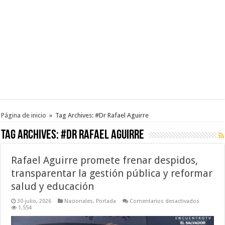
Página de inicio
»
Tag Archives: #Dr Rafael Aguirre
Tag Archives:
#Dr Rafael Aguirre
Rafael Aguirre promete frenar despidos,
transparentar la gestión pública y reformar
salud y educación
en
30 julio, 2026
Nacionales
,
Portada
Comentarios desactivados
Rafael
1,554
Aguirre
promete