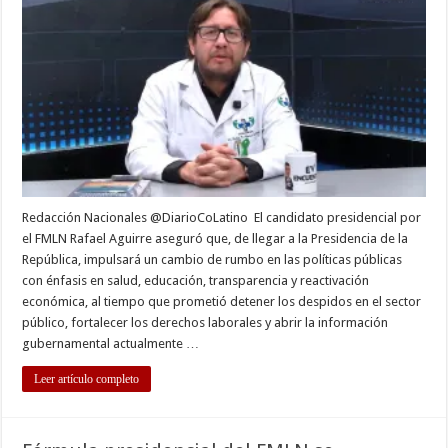
frenar
despidos
transpare
la
gestión
pública
y
reformar
salud
y
educació
Redacción Nacionales @DiarioCoLatino El candidato presidencial por
el FMLN Rafael Aguirre aseguró que, de llegar a la Presidencia de la
República, impulsará un cambio de rumbo en las políticas públicas
con énfasis en salud, educación, transparencia y reactivación
económica, al tiempo que prometió detener los despidos en el sector
público, fortalecer los derechos laborales y abrir la información
gubernamental actualmente …
Leer artículo completo