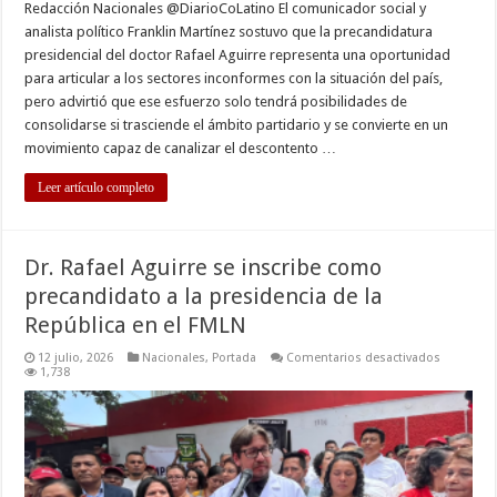
Redacción Nacionales @DiarioCoLatino El comunicador social y
analista político Franklin Martínez sostuvo que la precandidatura
presidencial del doctor Rafael Aguirre representa una oportunidad
para articular a los sectores inconformes con la situación del país,
pero advirtió que ese esfuerzo solo tendrá posibilidades de
consolidarse si trasciende el ámbito partidario y se convierte en un
movimiento capaz de canalizar el descontento …
Leer artículo completo
Dr. Rafael Aguirre se inscribe como
precandidato a la presidencia de la
República en el FMLN
en
12 julio, 2026
Nacionales
,
Portada
Comentarios desactivados
Dr.
1,738
Rafael
Aguirre
se
inscribe
como
precandid
a
la