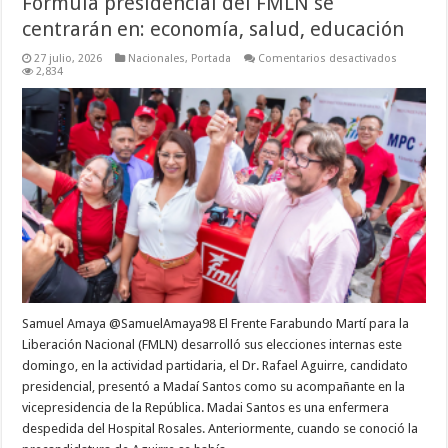
Fórmula presidencial del FMLN se
centrarán en: economía, salud, educación
en
27 julio, 2026
Nacionales
,
Portada
Comentarios desactivados
Fórmula
2,834
presidenc
del
FMLN
se
centrarán
en:
economía
salud,
educació
Samuel Amaya @SamuelAmaya98 El Frente Farabundo Martí para la
Liberación Nacional (FMLN) desarrolló sus elecciones internas este
domingo, en la actividad partidaria, el Dr. Rafael Aguirre, candidato
presidencial, presentó a Madaí Santos como su acompañante en la
vicepresidencia de la República. Madai Santos es una enfermera
despedida del Hospital Rosales. Anteriormente, cuando se conoció la