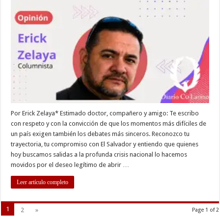
pública
al
Dr.
Rafael
Aguirre
Por Erick Zelaya* Estimado doctor, compañero y amigo: Te escribo
con respeto y con la convicción de que los momentos más difíciles de
un país exigen también los debates más sinceros. Reconozco tu
trayectoria, tu compromiso con El Salvador y entiendo que quienes
hoy buscamos salidas a la profunda crisis nacional lo hacemos
movidos por el deseo legítimo de abrir …
Leer artículo completo
1
2
»
Page 1 of 2