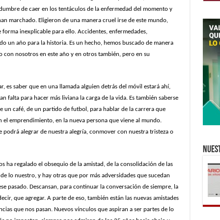
idumbre de caer en los tentáculos de la enfermedad del momento y
 han marchado. Eligieron de una manera cruel irse de este mundo,
de forma inexplicable para ello. Accidentes, enfermedades,
 sido un año para la historia. Es un hecho, hemos buscado de manera
o con nosotros en este año y en otros también, pero en su
ar, es saber que en una llamada alguien detrás del móvil estará ahí,
n falta para hacer más liviana la carga de la vida. Es también saberse
 de un café, de un partido de futbol, para hablar de la carrera que
 el emprendimiento, en la nueva persona que viene al mundo.
e podrá alegrar de nuestra alegría, conmover con nuestra tristeza o
Nuest
s ha regalado el obsequio de la amistad, de la consolidación de las
de lo nuestro, y hay otras que por más adversidades que sucedan
ese pasado. Descansan, para continuar la conversación de siempre, la
cir, que agregar. A parte de eso, también están las nuevas amistades
ncias que nos pasan. Nuevos vínculos que aspiran a ser partes de lo