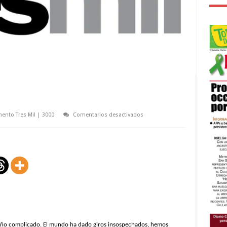
en
ento Tres Mil | 3000
Comentarios desactivados
Contar
con
otros
 año complicado. El mundo ha dado giros insospechados, hemos