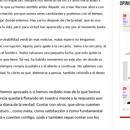
más no impactan, siempre nos admiran de los 25 años hacia abajo y
Opin
 lo que ya hemos sentido antes. Repetir, no crear. Recrear ahora con
 afirmación porque somos seres cambiantes y podemos con el tiempo,
ar donde estemos. Hay varios después de cierta edad, que es una
a la vida, pero para virtud han aparecido y eso por el momento basta.
 probabilidad vendrán más noticias, malas espero no tengamos:
 corrupción, lejanía, pero apelo a la cercanía. Salvo a la cercanía, al
en el hombro. Todos salvamos una pequeña lucha, que solo quien la
ón que tiene. Tal vez, ha habido momentos en este año, en donde ya
siempre rompía la palabra y el aliento a continuar. No sabemos con
dad, lo cierto es que, detenerse a pensar, también reivindica el deseo
e hemos apoyado o si hemos recibido más de lo que hemos
ncia quedará flotando en nuestra mente y la respuesta aun
la diana de la verdad. Contar con otros, que otros cuenten
4 
a futuro… como meta, como satisfacción y como fundamental
á y cuenten contigo, ojalá y también sepas contar con los