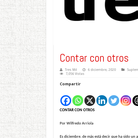
Contar con otros
Tres Mil
6 diciembre, 2020
Suplem
7,056 Vistas
Compartir
CONTAR CON OTROS
Por Wilfredo Arriola
Es diciembre, de más está decir que ha sido un