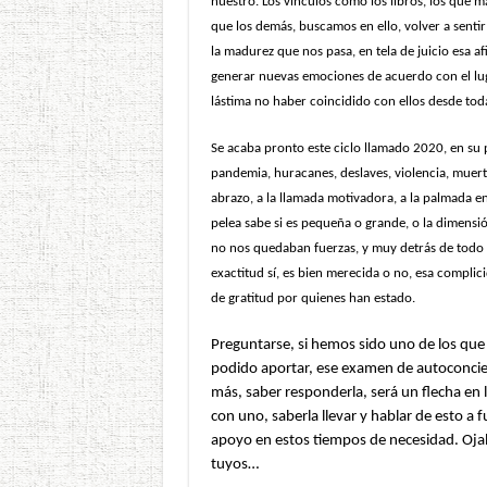
nuestro. Los vínculos como los libros, los que 
que los demás, buscamos en ello, volver a sentir
la madurez que nos pasa, en tela de juicio esa
generar nuevas emociones de acuerdo con el lug
lástima no haber coincidido con ellos desde tod
Se acaba pronto este ciclo llamado 2020, en su
pandemia, huracanes, deslaves, violencia, muerte,
abrazo, a la llamada motivadora, a la palmada 
pelea sabe si es pequeña o grande, o la dimensi
no nos quedaban fuerzas, y muy detrás de todo 
exactitud sí, es bien merecida o no, esa complici
de gratitud por quienes han estado.
Preguntarse, si hemos sido uno de los qu
podido aportar, ese examen de autoconcie
más, saber responderla, será un flecha en 
con uno, saberla llevar y hablar de esto 
apoyo en estos tiempos de necesidad. Ojal
tuyos…