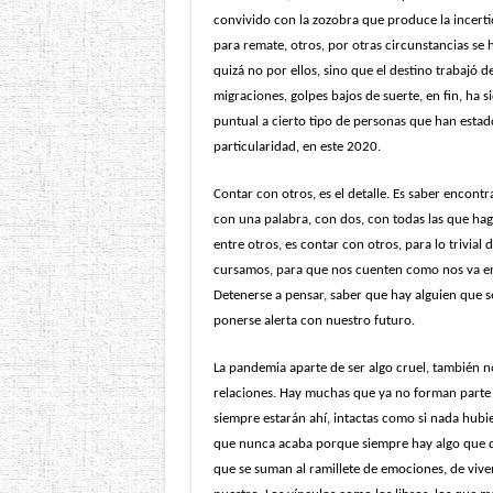
convivido con la zozobra que produce la incert
para remate, otros, por otras circunstancias se
quizá no por ellos, sino que el destino trabajó 
migraciones, golpes bajos de suerte, en fin, ha
puntual a cierto tipo de personas que han estad
particularidad, en este 2020.
Contar con otros, es el detalle. Es saber encontr
con una palabra, con dos, con todas las que haga
entre otros, es contar con otros, para lo trivial
cursamos, para que nos cuenten como nos va en
Detenerse a pensar, saber que hay alguien que s
ponerse alerta con nuestro futuro.
La pandemia aparte de ser algo cruel, también no
relaciones. Hay muchas que ya no forman parte 
siempre estarán ahí, intactas como si nada hubi
que nunca acaba porque siempre hay algo que de
que se suman al ramillete de emociones, de vive