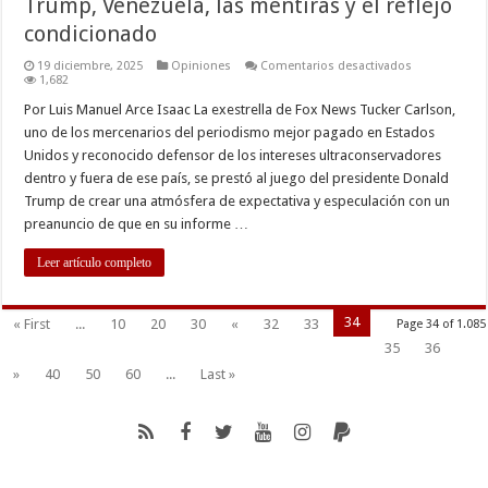
Trump, Venezuela, las mentiras y el reflejo
condicionado
en
19 diciembre, 2025
Opiniones
Comentarios desactivados
Trump,
1,682
Venezuela,
las
Por Luis Manuel Arce Isaac La exestrella de Fox News Tucker Carlson,
mentiras
uno de los mercenarios del periodismo mejor pagado en Estados
y
el
Unidos y reconocido defensor de los intereses ultraconservadores
reflejo
dentro y fuera de ese país, se prestó al juego del presidente Donald
condicionad
Trump de crear una atmósfera de expectativa y especulación con un
preanuncio de que en su informe …
Leer artículo completo
34
« First
...
10
20
30
«
32
33
Page 34 of 1.085
35
36
»
40
50
60
...
Last »