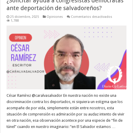
¿Solicitar ayuda a congresistas demócratas
ante deportación de salvadoreños?
en
25 diciembre, 2025
Opiniones
Comentarios desactivados
¿Solicitar
1,788
ayuda
a
congresistas
demócratas
ante
deportación
de
salvadoreños
César Ramírez @caralvasalvador En nuestra nación no existe una
discriminación contra los deportados, ni siquiera un estigma que los
acompañe de por vida, simplemente están entre nosotros, esta
situación de comprensión es admiración por su audaz intento de vivir
en otra nación, esa observación acontece por una especie de “fin de
túnel” cuando en nuestro imaginario: “en El Salvador estamos …