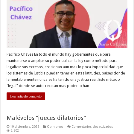
Pacífico Chávez En todo el mundo hay gobernantes que para
mantenerse o ampliar su poder utilizan la ley como método para
legalizar sus excesos, erosionan aun mas lo poca imparcialidad que
los sistemas de justicia puedan tener en estas latitudes, países donde
lamentablemente nunca se ha tenido una justicia real. Este método
“legal” donde se auto-recetan mas poder lo han …
Leer artículo completo
Malévolos “jueces dilatorios”
en
19 diciembre, 2025
Opiniones
Comentarios desactivados
Malévolos
2,802