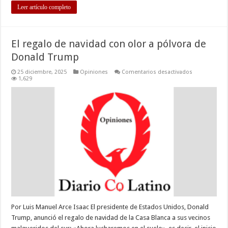
Leer artículo completo
El regalo de navidad con olor a pólvora de
Donald Trump
en
25 diciembre, 2025
Opiniones
Comentarios desactivados
El
1,629
regalo
de
navidad
con
olor
a
pólvora
de
Donald
Trump
Por Luis Manuel Arce Isaac El presidente de Estados Unidos, Donald
Trump, anunció el regalo de navidad de la Casa Blanca a sus vecinos