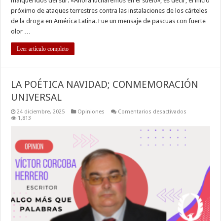
malqueridos del sur: «Ahora lucharemos en el suelo», es decir, el inicio
próximo de ataques terrestres contra las instalaciones de los cárteles
de la droga en América Latina. Fue un mensaje de pascuas con fuerte
olor …
Leer artículo completo
LA POÉTICA NAVIDAD; CONMEMORACIÓN
UNIVERSAL
en
24 diciembre, 2025
Opiniones
Comentarios desactivados
LA
1,813
POÉTICA
NAVIDAD;
CONMEMORA
UNIVERSAL