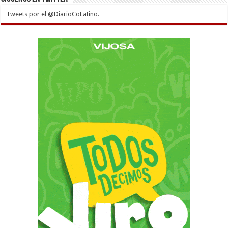
Tweets por el @DiarioCoLatino.