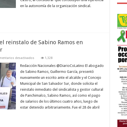
injerencia
en la autonomía de la organización sindical.
el reinstalo de Sabino Ramos en
r
en
entarios desactivados
1,328
Piden
por
Redacción Nacionales @DiarioCoLatino El abogado
segunda
de Sabino Ramos, Guillermo García, presentó
ocasión
el
nuevamente un escrito ante el alcalde y el Concejo
reinstalo
Municipal de San Salvador Sur, donde solicita el
de
Sabino
reinstalo inmediato del sindicalista y gestor cultural
Ramos
en
de Panchimalco, Sabino Ramos, así como el pago
Alcaldía
de salarios de los últimos cuatro años, luego de
de
San
estar detenido arbitrariamente. Fue el 28 de abril
Salvador
Sur