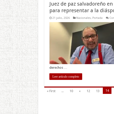
Juez de paz salvadoreño en
para representar a la diásp
21 julio, 2026
Nacionales
,
Portada
Com
derechos …
Leer artículo completo
14
« First
...
10
«
12
13