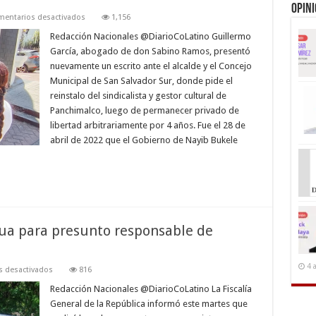
Opin
en
entarios desactivados
1,156
Alcaldía
de
Redacción Nacionales @DiarioCoLatino Guillermo
San
García, abogado de don Sabino Ramos, presentó
Salvador
Sur
nuevamente un escrito ante el alcalde y el Concejo
se
Municipal de San Salvador Sur, donde pide el
niega
a
reinstalo del sindicalista y gestor cultural de
devolver trabajo
a
Panchimalco, luego de permanecer privado de
Sabino
libertad arbitrariamente por 4 años. Fue el 28 de
Ramos
abril de 2022 que el Gobierno de Nayib Bukele
tua para presunto responsable de
4 
en
 desactivados
816
Fiscalía
pedirá
Redacción Nacionales @DiarioCoLatino La Fiscalía
pena
General de la República informó este martes que
perpetua
para