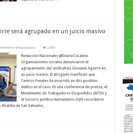
del
Mundial
2026
uirre será agrupado en un juicio masivo
en
entarios desactivados
2,459
El
sindicalista
Redacción Nacionales @DiarioCoLatino
Giovanni
Organizaciones sociales denunciaron el
Aguirre
será
agrupamiento del sindicalista Giovanni Aguirre en
agrupado
un juicio masivo. El abogado manifestó que
en
un
Centros Penales ha incurrido en dos posibles
juicio
masivo
delitos en el caso. En una conferencia de prensa, el
tras
Movimiento de Trabajadores Despedidos (MTD) y
4
años
el Socorro Jurídico Humanitario (SJH) recordaron
de
la Alcaldía de San Salvador, …
detención