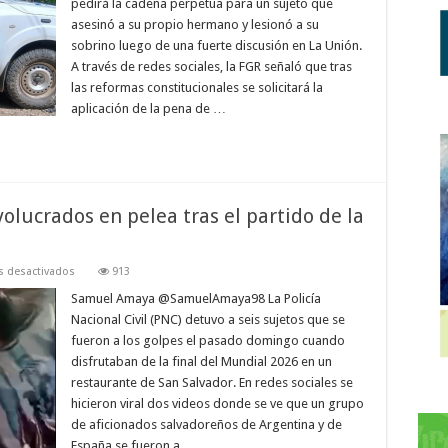
pedirá la cadena perpetua para un sujeto que
presunto
asesinó a su propio hermano y lesionó a su
responsable
de
sobrino luego de una fuerte discusión en La Unión.
homicidio
en
A través de redes sociales, la FGR señaló que tras
La
las reformas constitucionales se solicitará la
Unión
aplicación de la pena de …
volucrados en pelea tras el partido de la
en
 desactivados
913
Policía
detiene
Samuel Amaya @SamuelAmaya98 La Policía
a
Nacional Civil (PNC) detuvo a seis sujetos que se
sujetos
involucrados
fueron a los golpes el pasado domingo cuando
en
disfrutaban de la final del Mundial 2026 en un
pelea
tras
restaurante de San Salvador. En redes sociales se
el
partido
hicieron viral dos videos donde se ve que un grupo
de
de aficionados salvadoreños de Argentina y de
la
final
España se fueron a …