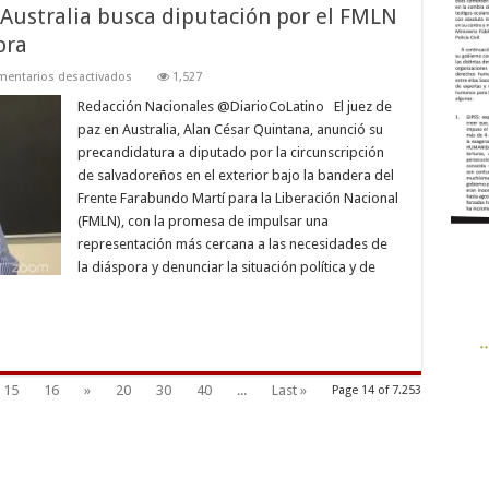
 Australia busca diputación por el FMLN
ora
en
entarios desactivados
1,527
Juez
de
Redacción Nacionales @DiarioCoLatino El juez de
paz
paz en Australia, Alan César Quintana, anunció su
salvadoreño
en
precandidatura a diputado por la circunscripción
Australia
de salvadoreños en el exterior bajo la bandera del
busca
diputación
Frente Farabundo Martí para la Liberación Nacional
por
el
(FMLN), con la promesa de impulsar una
FMLN
representación más cercana a las necesidades de
para
representar
la diáspora y denunciar la situación política y de
a
la
diáspora
15
16
»
20
30
40
...
Last »
Page 14 of 7.253