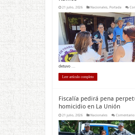
21 julio, 2026
Nacionales
,
Portada
Com
detuvo …
Leer artículo completo
Fiscalía pedirá pena perpe
homicidio en La Unión
21 julio, 2026
Nacionales
Comentarios