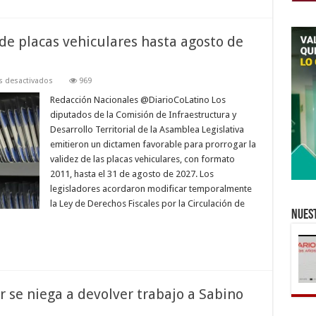
de placas vehiculares hasta agosto de
en
 desactivados
969
Diputados
avalan
Redacción Nacionales @DiarioCoLatino Los
prórroga
diputados de la Comisión de Infraestructura y
de
placas
Desarrollo Territorial de la Asamblea Legislativa
vehiculares
emitieron un dictamen favorable para prorrogar la
hasta
agosto
validez de las placas vehiculares, con formato
de
2027
2011, hasta el 31 de agosto de 2027. Los
legisladores acordaron modificar temporalmente
la Ley de Derechos Fiscales por la Circulación de
Nuest
r se niega a devolver trabajo a Sabino