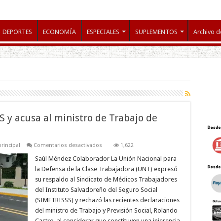
DEPORTES
ECONOMÍA
ESPECIALES
SUPLEMENTOS
Archivo d
 y acusa al ministro de Trabajo de
en
principal
Comentarios desactivados
1,622
UNT
respalda
Saúl Méndez Colaborador La Unión Nacional para
al
la Defensa de la Clase Trabajadora (UNT) expresó
SIMETRISSS
y
su respaldo al Sindicato de Médicos Trabajadores
acusa
del Instituto Salvadoreño del Seguro Social
al
ministro
(SIMETRISSS) y rechazó las recientes declaraciones
de
Trabajo
del ministro de Trabajo y Previsión Social, Rolando
de
Castro, al considerar que constituyen una injerencia