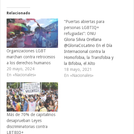
Relacionado
“Puertas abiertas para
personas LGBTIQ+
refugiadas”: ONU
Gloria Silvia Orellana
@GloriaCoLatino En el Día
Organizaciones LGBT
Internacional contra la
marchan contra retrocesos
Homofobia, la Transfobia y
a los derechos humanos
la Bifobia, el Alto
20 mayo, 2024
Comisionado de la ONU
18 mayo, 2021
En «Nacionales»
para los Refugiados envió
En «Nacionales»
un mensaje de solidaridad y
un llamado a los países a
que “mantengan las puertas
abiertas para las personas
LGBTIQ+ que necesiten
protección”. Sobre…
Más de 70% de capitalinos
desaprueban Leyes
discriminatorias contra
LBTBIQ+