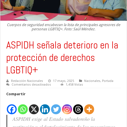
Cuerpos de seguridad encabezan la lista de principales agresores de
personas LGBTIQ+. Foto: Saúl Méndez.
ASPIDH señala deterioro en la
protección de derechos
LGBTIQ+
Redacción Nacionales
17 mayo, 2025
Nacionales
,
Portada
en
Comentarios desactivados
1,458 Vistas
ASPIDH
señala
Compartir
deterioro
en
la
protección
de
derechos
ASPIDH exige al Estado salvadoreño la
LGBTIQ+
restitución y el fortalecimiento de los mecanismos