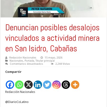
Denuncian posibles desalojos
vinculados a actividad minera
en San Isidro, Cabañas
Redacción Nacionales
15 mayo, 2026
Nacionales
,
Portada
,
Titular principal
en
Comentarios desactivados
2,244 Vistas
Denuncian
posibles
Compartir
desalojos
vinculados
a
actividad
minera
en
Redacción Nacionales
San
Isidro,
Cabañas
@DiarioCoLatino