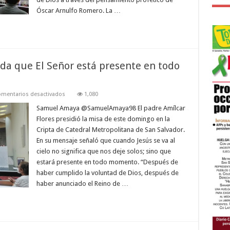
Monseñor
Romero
Óscar Arnulfo Romero. La …
rda que El Señor está presente en todo
en
mentarios desactivados
1,080
Padre
Amílcar
Samuel Amaya @SamuelAmaya98 El padre Amílcar
Flores
Flores presidió la misa de este domingo en la
recuerda
que
Cripta de Catedral Metropolitana de San Salvador.
El
En su mensaje señaló que cuando Jesús se va al
Señor
está
cielo no significa que nos deje solos; sino que
presente
en
estará presente en todo momento. “Después de
todo
haber cumplido la voluntad de Dios, después de
momento
haber anunciado el Reino de …