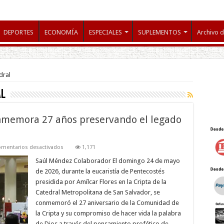
DEPORTES
ECONOMÍA
ESPECIALES
SUPLEMENTOS
Archivo d
dral
al
nmemora 27 años preservando el legado
en
mentarios desactivados
1,171
Comunidad
de
Saúl Méndez Colaborador El domingo 24 de mayo
la
de 2026, durante la eucaristía de Pentecostés
Cripta
conmemora
presidida por Amílcar Flores en la Cripta de la
27
Catedral Metropolitana de San Salvador, se
años
preservando
conmemoró el 27 aniversario de la Comunidad de
el
legado
la Cripta y su compromiso de hacer vida la palabra
de
de Dios a través del pensamiento profético de