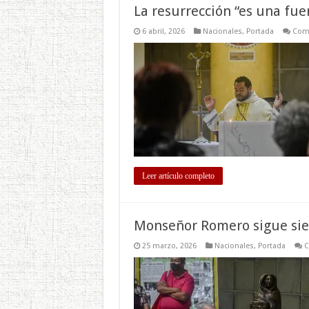
La resurrección “es una fue
6 abril, 2026
Nacionales
,
Portada
Come
Leer artículo completo
Monseñor Romero sigue sien
25 marzo, 2026
Nacionales
,
Portada
C