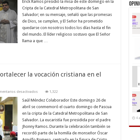
Erick Ramos presidió la misa de este domingo en la
cielo
Opin
de
Cripta de la Catedral Metropolitana de San
Jesús
Salvador; en su mensaje, señaló que las promesas
no
significa
de Dios, se cumplen, y El Señor ha prometido
abandono…:
Erick
quedarse con nosotros todos los días hasta el fin
Ramos
del mundo. El líder religioso sostuvo que El Señor
llama a que …
talecer la vocación cristiana en el
en
entarios desactivados
1,322
Monseñor
Romero
Saúl Méndez Colaborador Este domingo 26 de
llama
abril se conmemoró el cuarto domingo de Pascua
a
fortalecer
en la cripta de la Catedral Metropolitana de San
la
4 
Salvador. La eucaristía fue presidida por el padre
vocación
cristiana
Jhonny Ramos. Durante la celebración también se
en
el
recordó parte de la homilía de monseñor Óscar
Domingo
Arnulfo Romero, centrada en la figura de Cristo