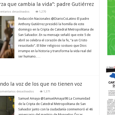
rza que cambia la vida”: padre Gutiérrez
en
ntarios desactivados
1,270
La
resurrección
Redacción Nacionales @DiarioCoLatino El padre
“es
Anthony Gutiérrez presidió la homilía de este
una
fuerza
domingo en la Cripta de Catedral Metropolitana de
que
San Salvador. En su mensaje señaló que este 5 de
cambia
la
abril se celebra el corazón de la fe, “a un Cristo
vida”:
padre
resucitado”. El líder religioso sostuvo que Dios
Gutiérrez
irrumpe en la historia y transforma la vida real del
ser humano. …
do la voz de los que no tienen voz
en
omentarios desactivados
1,371
Monseñor
Romero
Samuel Amaya @SamuelAmaya98 La Comunidad
sigue
de la Cripta de Catedral Metropolitana de San
siendo
la
Salvador junto con la ciudadanía conmemoró el 46
voz
aniversario del martirio de Monseñor Óscar
de