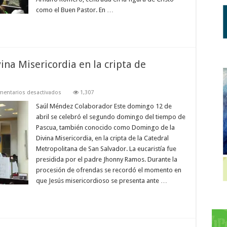
del
Buen
como el Buen Pastor. En …
Pastor
na Misericordia en la cripta de
en
entarios desactivados
1,307
Celebran
Domingo
Saúl Méndez Colaborador Este domingo 12 de
de
abril se celebró el segundo domingo del tiempo de
la
Divina
Pascua, también conocido como Domingo de la
Misericordia
Divina Misericordia, en la cripta de la Catedral
en
la
Metropolitana de San Salvador. La eucaristía fue
cripta
de
presidida por el padre Jhonny Ramos. Durante la
Catedral
procesión de ofrendas se recordó el momento en
que Jesús misericordioso se presenta ante …