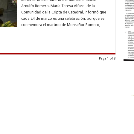
los
Arnulfo Romero. María Teresa Alfaro, de la
que
no
Comunidad de la Cripta de Catedral, informó que
tienen
cada 24 de marzo es una celebración, porque se
voz
conmemora el martirio de Monseñor Romero,
Page 1 of 8