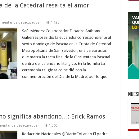
a de la Catedral resalta el amor
en
mentarios desactivados
1,120
En
el
Saúl Méndez Colaborador El padre Anthony
Día
Gutiérrez presidió la eucaristía correspondiente al
de
la
sexto domingo de Pascua en la Cripta de Catedral
Madre,
Metropolitana de San Salvador, una celebración
Cripta
de
que marca la recta final de la Cincuentena Pascual
la
Catedral
dentro del calendario litúrgico. En la homilía La
resalta
ceremonia religiosa coincidió con la
el
amor
conmemoración del Día de la Madre, por lo que
maternal
Nuest
s no significa abandono…: Erick Ramos
en
entarios desactivados
1,300
La
partida
Redacción Nacionales @DiarioCoLatino El padre
al