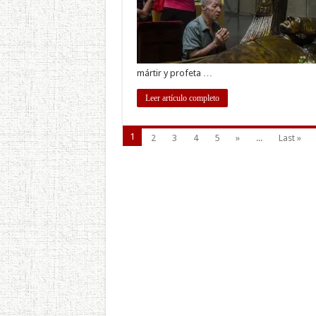
mártir y profeta …
Leer artículo completo
1
2
3
4
5
»
...
Last »