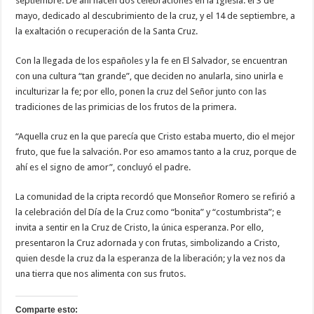
septiembre. De ahí nacen dos celebraciones en la Iglesia: el 3 de
mayo, dedicado al descubrimiento de la cruz, y el 14 de septiembre, a
la exaltación o recuperación de la Santa Cruz.
Con la llegada de los españoles y la fe en El Salvador, se encuentran
con una cultura “tan grande”, que deciden no anularla, sino unirla e
inculturizar la fe; por ello, ponen la cruz del Señor junto con las
tradiciones de las primicias de los frutos de la primera.
“Aquella cruz en la que parecía que Cristo estaba muerto, dio el mejor
fruto, que fue la salvación. Por eso amamos tanto a la cruz, porque de
ahí es el signo de amor”, concluyó el padre.
La comunidad de la cripta recordó que Monseñor Romero se refirió a
la celebración del Día de la Cruz como “bonita” y “costumbrista”; e
invita a sentir en la Cruz de Cristo, la única esperanza. Por ello,
presentaron la Cruz adornada y con frutas, simbolizando a Cristo,
quien desde la cruz da la esperanza de la liberación; y la vez nos da
una tierra que nos alimenta con sus frutos.
Comparte esto: