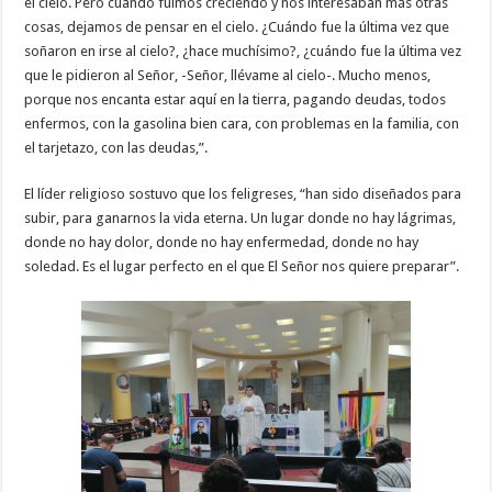
el cielo. Pero cuando fuimos creciendo y nos interesaban más otras
cosas, dejamos de pensar en el cielo. ¿Cuándo fue la última vez que
soñaron en irse al cielo?, ¿hace muchísimo?, ¿cuándo fue la última vez
que le pidieron al Señor, -Señor, llévame al cielo-. Mucho menos,
porque nos encanta estar aquí en la tierra, pagando deudas, todos
enfermos, con la gasolina bien cara, con problemas en la familia, con
el tarjetazo, con las deudas,”.
El líder religioso sostuvo que los feligreses, “han sido diseñados para
subir, para ganarnos la vida eterna. Un lugar donde no hay lágrimas,
donde no hay dolor, donde no hay enfermedad, donde no hay
soledad. Es el lugar perfecto en el que El Señor nos quiere preparar”.