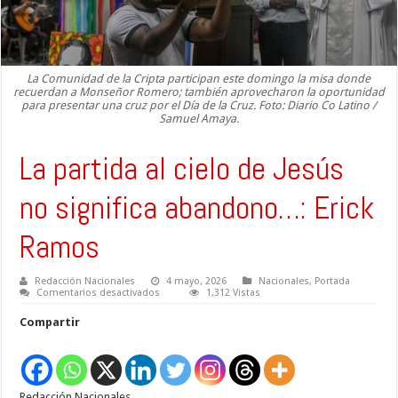
La Comunidad de la Cripta participan este domingo la misa donde
recuerdan a Monseñor Romero; también aprovecharon la oportunidad
para presentar una cruz por el Día de la Cruz. Foto: Diario Co Latino /
Samuel Amaya.
La partida al cielo de Jesús
no significa abandono…: Erick
Ramos
Redacción Nacionales
4 mayo, 2026
Nacionales
,
Portada
en
Comentarios desactivados
1,312 Vistas
La
partida
Compartir
al
cielo
de
Jesús
no
significa
Redacción Nacionales
abandono…: