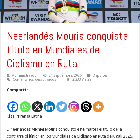
Neerlandés Mouris conquista
título en Mundiales de
Ciclismo en Ruta
Administraador
24 septiembre, 2025
Deportes
en
Comentarios desactivados
2,233 Vistas
Neerlandés
Mouris
Compartir
conquista
título
en
Mundiales
de
Ciclismo
Kigali/Prensa Latina
en
Ruta
El neerlandés Michiel Mouris conquistó este martes el título de la
contrarreloj júnior en los Mundiales de Ciclismo en Ruta de Kigali 2025,