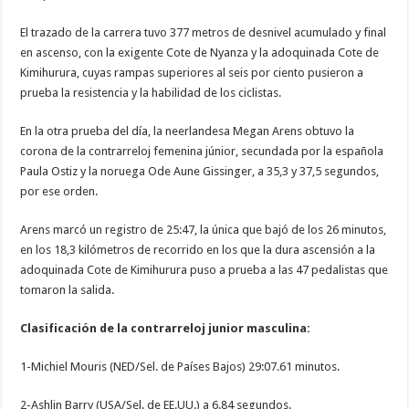
El trazado de la carrera tuvo 377 metros de desnivel acumulado y final
en ascenso, con la exigente Cote de Nyanza y la adoquinada Cote de
Kimihurura, cuyas rampas superiores al seis por ciento pusieron a
prueba la resistencia y la habilidad de los ciclistas.
En la otra prueba del día, la neerlandesa Megan Arens obtuvo la
corona de la contrarreloj femenina júnior, secundada por la española
Paula Ostiz y la noruega Ode Aune Gissinger, a 35,3 y 37,5 segundos,
por ese orden.
Arens marcó un registro de 25:47, la única que bajó de los 26 minutos,
en los 18,3 kilómetros de recorrido en los que la dura ascensión a la
adoquinada Cote de Kimihurura puso a prueba a las 47 pedalistas que
tomaron la salida.
Clasificación de la contrarreloj junior masculina:
1-Michiel Mouris (NED/Sel. de Países Bajos) 29:07.61 minutos.
2-Ashlin Barry (USA/Sel. de EE.UU.) a 6.84 segundos.