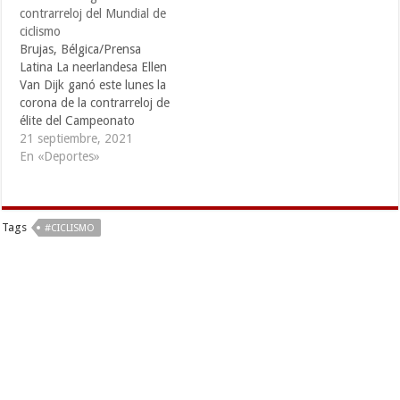
contrarreloj del Mundial de
ciclismo
Brujas, Bélgica/Prensa
Latina La neerlandesa Ellen
Van Dijk ganó este lunes la
corona de la contrarreloj de
élite del Campeonato
Mundial de ciclismo de ruta,
21 septiembre, 2021
concluida aquí, a una
En «Deportes»
distancia de 30,3
kilómetros. Van Dijk marcó
un crono de 36.05 minutos
Tags
para doblegar sin
#CICLISMO
contratiempos a las
restantes 49
participantes…