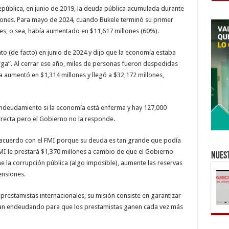
república, en junio de 2019, la deuda pública acumulada durante
llones. Para mayo de 2024, cuando Bukele terminó su primer
es, o sea, había aumentado en $11,617 millones (60%).
 (de facto) en junio de 2024 y dijo que la economía estaba
ga”. Al cerrar ese año, miles de personas fueron despedidas
 aumentó en $1,314 millones y llegó a $32,172 millones,
ndeudamiento si la economía está enferma y hay 127,000
recta pero el Gobierno no la responde.
 acuerdo con el FMI porque su deuda es tan grande que podía
FMI le prestará $1,370 millones a cambio de que el Gobierno
Nuest
ene la corrupción pública (algo imposible), aumente las reservas
ensiones.
prestamistas internacionales, su misión consiste en garantizar
gan endeudando para que los prestamistas ganen cada vez más