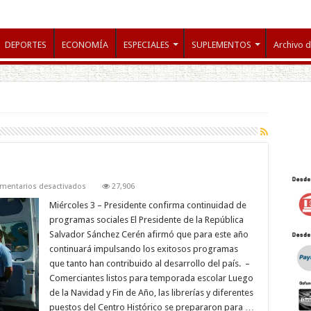
DEPORTES
ECONOMÍA
ESPECIALES
SUPLEMENTOS
Archivo d
en
mentarios desactivados
27,906
ENERO
Miércoles 3 – Presidente confirma continuidad de
programas sociales El Presidente de la República
Salvador Sánchez Cerén afirmó que para este año
continuará impulsando los exitosos programas
que tanto han contribuido al desarrollo del país. –
Comerciantes listos para temporada escolar Luego
de la Navidad y Fin de Año, las librerías y diferentes
puestos del Centro Histórico se prepararon para …