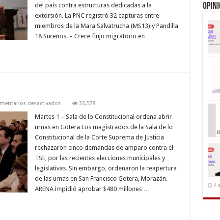
del país contra estructuras dedicadas a la
Opin
extorsión. La PNC registró 32 capturas entre
miembros de la Mara Salvatrucha (MS13) y Pandilla
18 Sureños. – Crece flujo migratorio en …
en
mentarios desactivados
33,578
MAYO
Martes 1 – Sala de lo Constitucional ordena abrir
urnas en Gotera Los magistrados de la Sala de lo
Constitucional de la Corte Suprema de Justicia
rechazaron cinco demandas de amparo contra el
TSE, por las recientes elecciones municipales y
legislativas. Sin embargo, ordenaron la reapertura
de las urnas en San Francisco Gotera, Morazán. –
4 
ARENA impidió aprobar $480 millones …