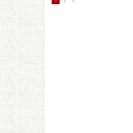
1
2
»