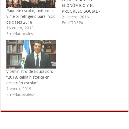
ECONÓMICO Y EL
Paquete escolar, uniformes
PROGRESO SOCIAL -
y mejor refrigerio para inicio
CIDEP -
21 enero, 2016
de clases 2018
comunicaciones@cidepelsal
En «CIDEP»
16 enero, 2018
vador.org
En «Nacionales»
cidep@cidepelsalvador.org.
l pasado 18 de enero dio
inicio el año escolar en el
país, salve la alegría de las
niñas, here los niños y
jóvenes se reflejó al
retornar a las aulas. El
Viceministro de Educación:
Presidente de la República,
“2018, caída histórica en
…
deserción escolar”
7 enero, 2019
En «Nacionales»