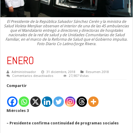
El Presidente de la República Salvador Sánchez Cerén y la ministra de
Salud Violeta Menjívar observan el interior de una de las 45 ambulancias
que el Mandatario entregó a directores y directoras de hospitales
nacionales de la red de salud y de Unidades Comunitarias de Salud
Familiar, en el marco de la Reforma de Salud que el Gobierno impulsa.
Foto Diario Co Latino/Jorge Rivera.
ENERO
Administraador
31 diciembre, 2018
Resumen 2018
en
Comentarios desactivados
27,907 Vistas
ENERO
Compartir
Miércoles 3
– Presidente confirma continuidad de programas sociales