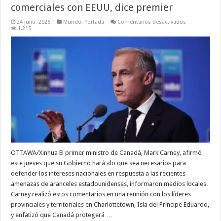
comerciales con EEUU, dice premier
en
24 julio, 2026
Mundo
,
Portada
Comentarios desactivados
Canadá
1,215
hará
“lo
que
sea
necesario”
para
defender
sus
intereses
en
conversacion
comerciales
con
EEUU,
dice
premier
OTTAWA/Xinhua El primer ministro de Canadá, Mark Carney, afirmó
este jueves que su Gobierno hará «lo que sea necesario» para
defender los intereses nacionales en respuesta a las recientes
amenazas de aranceles estadounidenses, informaron medios locales.
Carney realizó estos comentarios en una reunión con los líderes
provinciales y territoriales en Charlottetown, Isla del Príncipe Eduardo,
y enfatizó que Canadá protegerá …