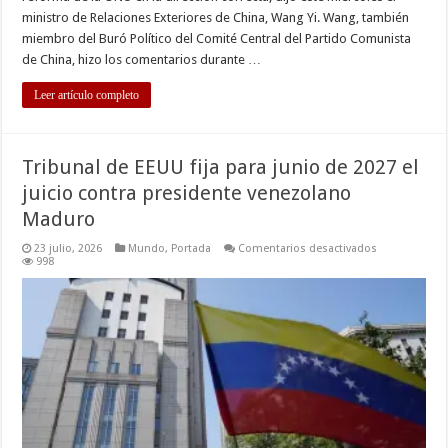
ministro de Relaciones Exteriores de China, Wang Yi. Wang, también
miembro del Buró Político del Comité Central del Partido Comunista
de China, hizo los comentarios durante …
Leer artículo completo
Tribunal de EEUU fija para junio de 2027 el
juicio contra presidente venezolano
Maduro
en
23 julio, 2026
Mundo
,
Portada
Comentarios desactivados
Tribunal
998
de
EEUU
fija
para
junio
de
2027
el
juicio
contra
presidente
venezolano
Maduro