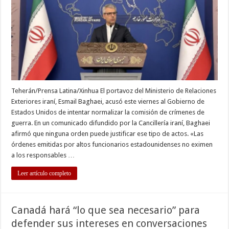
intentar
normalizar
crímenes
de
guerra
Teherán/Prensa Latina/Xinhua El portavoz del Ministerio de Relaciones
Exteriores iraní, Esmail Baghaei, acusó este viernes al Gobierno de
Estados Unidos de intentar normalizar la comisión de crímenes de
guerra. En un comunicado difundido por la Cancillería iraní, Baghaei
afirmó que ninguna orden puede justificar ese tipo de actos. «Las
órdenes emitidas por altos funcionarios estadounidenses no eximen
a los responsables …
Leer artículo completo
Canadá hará “lo que sea necesario” para
defender sus intereses en conversaciones