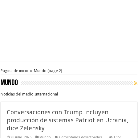
Página de inicio
»
Mundo
(page 2)
Mundo
Noticias del medio Internacional
Conversaciones con Trump incluyen
producción de sistemas Patriot en Ucrania,
dice Zelensky
en
28 julio, 2026
Mundo
Comentarios desactivados
1,151