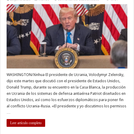
Conversaciones
con
Trump
incluyen
producción
de
sistemas
Patriot
en
Ucrania,
dice
Zelensky
WASHINGTON/Xinhua El presidente de Ucrania, Volodymyr Zelensky,
dijo este martes que discutió con el presidente de Estados Unidos,
Donald Trump, durante su encuentro en la Casa Blanca, la producción
en Ucrania de los sistemas de defensa antiaérea Patriot diseñados en
Estados Unidos, así como los esfuerzos diplomáticos para poner fin
al conflicto Ucrania-Rusia. «El presidente y yo discutimos los permisos
…
Leer artículo completo