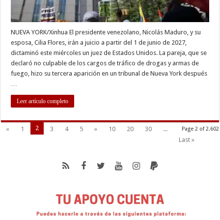
NUEVA YORK/Xinhua El presidente venezolano, Nicolás Maduro, y su
esposa, Cilia Flores, irán a juicio a partir del 1 de junio de 2027,
dictaminó este miércoles un juez de Estados Unidos. La pareja, que se
declaró no culpable de los cargos de tráfico de drogas y armas de
fuego, hizo su tercera aparición en un tribunal de Nueva York después
…
Leer artículo completo
2
«
1
3
4
5
»
10
20
30
...
Page 2 of 2.602
Last »