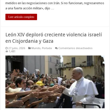
metidos en las negociaciones con Irán. Si no funcionan, regresaremos
a una fuerte acción militar», dijo …
Leer artículo completo
León XIV deploró creciente violencia israelí
en Cisjordania y Gaza
en
27 julio, 2026
Mundo
,
Portada
Comentarios desactivados
León
1,481
XIV
deploró
creciente
violencia
israelí
en
Cisjordania
y
Gaza