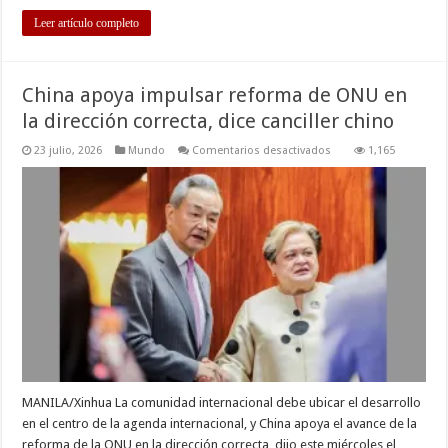
Leer artículo completo
China apoya impulsar reforma de ONU en
la dirección correcta, dice canciller chino
en
23 julio, 2026
Mundo
Comentarios desactivados
1,165
China
apoya
impulsar
reforma
de
ONU
en
la
dirección
correcta,
dice
canciller
chino
MANILA/Xinhua La comunidad internacional debe ubicar el desarrollo
en el centro de la agenda internacional, y China apoya el avance de la
reforma de la ONU en la dirección correcta, dijo este miércoles el