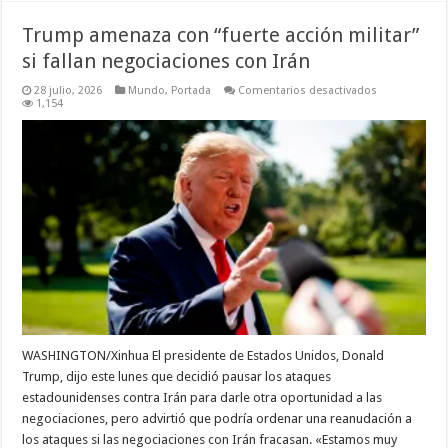
Trump amenaza con “fuerte acción militar”
si fallan negociaciones con Irán
en
28 julio, 2026
Mundo
,
Portada
Comentarios desactivados
Trump
1,154
amenaza
con
“fuerte
acción
militar”
si
fallan
negociacione
con
Irán
WASHINGTON/Xinhua El presidente de Estados Unidos, Donald
Trump, dijo este lunes que decidió pausar los ataques
estadounidenses contra Irán para darle otra oportunidad a las
negociaciones, pero advirtió que podría ordenar una reanudación a
los ataques si las negociaciones con Irán fracasan. «Estamos muy