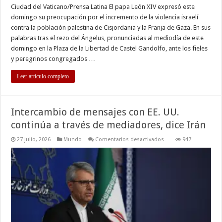
Ciudad del Vaticano/Prensa Latina El papa León XIV expresó este
domingo su preocupación por el incremento de la violencia israelí
contra la población palestina de Cisjordania y la Franja de Gaza. En sus
palabras tras el rezo del Ángelus, pronunciadas al mediodía de este
domingo en la Plaza de la Libertad de Castel Gandolfo, ante los fieles
y peregrinos congregados …
Leer artículo completo
Intercambio de mensajes con EE. UU.
continúa a través de mediadores, dice Irán
en
27 julio, 2026
Mundo
Comentarios desactivados
947
Intercambio
de
mensajes
con
EE.
UU.
continúa
a
través
de
mediadores,
dice