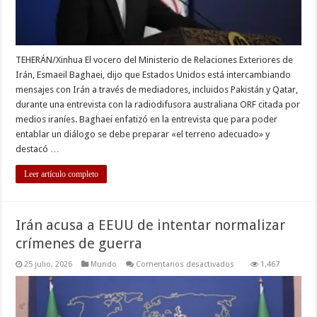
Irán
TEHERÁN/Xinhua El vocero del Ministerio de Relaciones Exteriores de
Irán, Esmaeil Baghaei, dijo que Estados Unidos está intercambiando
mensajes con Irán a través de mediadores, incluidos Pakistán y Qatar,
durante una entrevista con la radiodifusora australiana ORF citada por
medios iraníes. Baghaei enfatizó en la entrevista que para poder
entablar un diálogo se debe preparar «el terreno adecuado» y
destacó …
Leer artículo completo
Irán acusa a EEUU de intentar normalizar
crímenes de guerra
en
25 julio, 2026
Mundo
Comentarios desactivados
1,467
Irán
acusa
a
EEUU
de