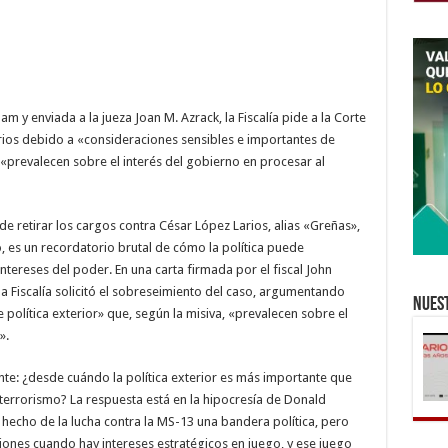
GREÑAS,
DE
LA
MS-
13,
POR
«CONSIDERACIONES
POLÍTICAS»
am y enviada a la jueza Joan M. Azrack, la Fiscalía pide a la Corte
rios debido a «consideraciones sensibles e importantes de
va «prevalecen sobre el interés del gobierno en procesar al
e retirar los cargos contra César López Larios, alias «Greñas»,
, es un recordatorio brutal de cómo la política puede
ntereses del poder. En una carta firmada por el fiscal John
la Fiscalía solicitó el sobreseimiento del caso, argumentando
Nuest
política exterior» que, según la misiva, «prevalecen sobre el
».
nte: ¿desde cuándo la política exterior es más importante que
e terrorismo? La respuesta está en la hipocresía de Donald
echo de la lucha contra la MS-13 una bandera política, pero
iones cuando hay intereses estratégicos en juego, y ese juego