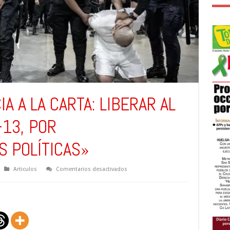
IA A LA CARTA: LIBERAR AL
-13, POR
 POLÍTICAS»
en
Articulos
Comentarios desactivados
TRUMP
Y
LA
JUSTICIA
A
LA
CARTA:
LIBERAR
AL