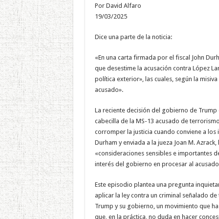
Por David Alfaro
19/03/2025
Dice una parte de la noticia:
«En una carta firmada por el fiscal John Durh
que desestime la acusación contra López La
política exterior», las cuales, según la misi
acusado».
La reciente decisión del gobierno de Trump d
cabecilla de la MS-13 acusado de terrorismo
corromper la justicia cuando conviene a los i
Durham y enviada a la jueza Joan M. Azrack, 
«consideraciones sensibles e importantes de 
interés del gobierno en procesar al acusado
Este episodio plantea una pregunta inquieta
aplicar la ley contra un criminal señalado d
Trump y su gobierno, un movimiento que ha h
que, en la práctica, no duda en hacer conces