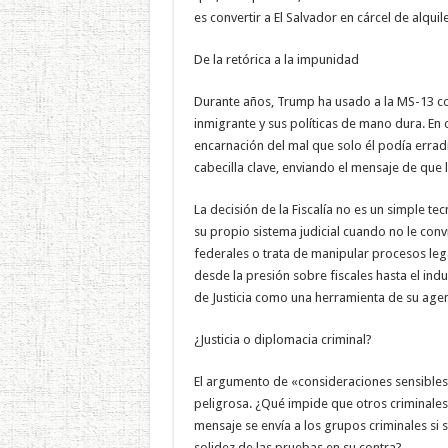
es convertir a El Salvador en cárcel de alquile
De la retórica a la impunidad
Durante años, Trump ha usado a la MS-13 co
inmigrante y sus políticas de mano dura. En 
encarnación del mal que solo él podía erradi
cabecilla clave, enviando el mensaje de que la
La decisión de la Fiscalía no es un simple 
su propio sistema judicial cuando no le conv
federales o trata de manipular procesos lega
desde la presión sobre fiscales hasta el ind
de Justicia como una herramienta de su age
¿Justicia o diplomacia criminal?
El argumento de «consideraciones sensibles 
peligrosa. ¿Qué impide que otros criminales
mensaje se envía a los grupos criminales si 
solidez de las pruebas en su contra?