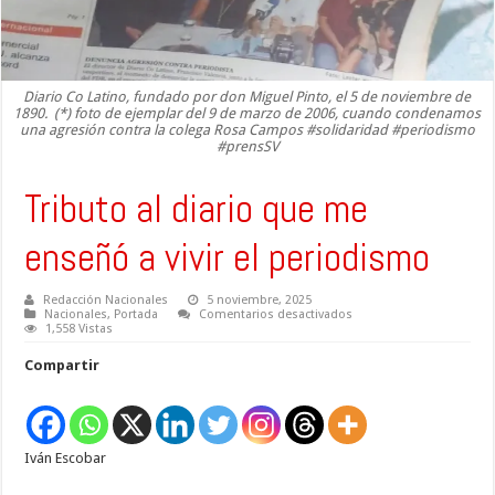
Diario Co Latino, fundado por don Miguel Pinto, el 5 de noviembre de
1890. (*) foto de ejemplar del 9 de marzo de 2006, cuando condenamos
una agresión contra la colega Rosa Campos #solidaridad #periodismo
#prensSV
Tributo al diario que me
enseñó a vivir el periodismo
Redacción Nacionales
5 noviembre, 2025
en
Nacionales
,
Portada
Comentarios desactivados
Tributo
1,558 Vistas
al
diario
Compartir
que
me
enseñó
a
vivir
el
Iván Escobar
periodismo