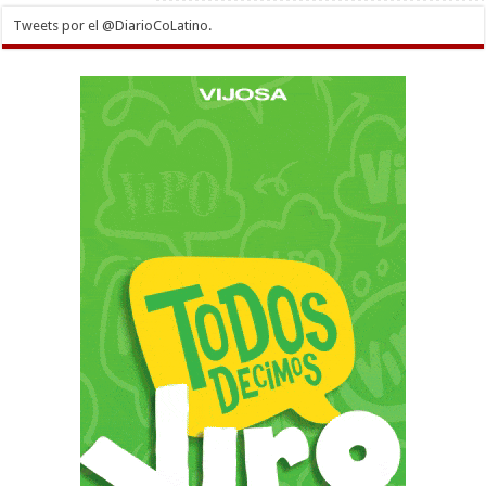
Tweets por el @DiarioCoLatino.