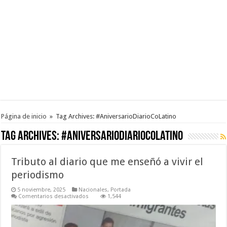
Página de inicio
»
Tag Archives: #AniversarioDiarioCoLatino
Tag Archives:
#AniversarioDiarioCoLatino
Tributo al diario que me enseñó a vivir el
periodismo
5 noviembre, 2025
Nacionales
,
Portada
en
Comentarios desactivados
1,544
Tributo
al
diario
que