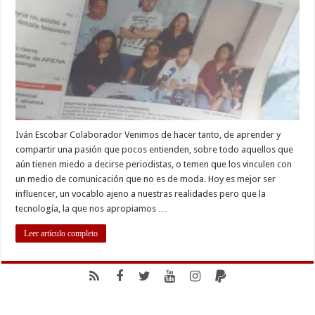
me
enseñó
a
vivir
el
periodismo
Iván Escobar Colaborador Venimos de hacer tanto, de aprender y
compartir una pasión que pocos entienden, sobre todo aquellos que
aún tienen miedo a decirse periodistas, o temen que los vinculen con
un medio de comunicación que no es de moda. Hoy es mejor ser
influencer, un vocablo ajeno a nuestras realidades pero que la
tecnología, la que nos apropiamos …
Leer artículo completo