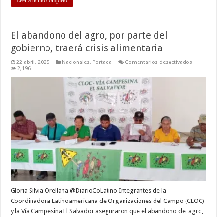
Leer artículo completo
El abandono del agro, por parte del
gobierno, traerá crisis alimentaria
en
22 abril, 2025
Nacionales
,
Portada
Comentarios desactivados
El
2,196
abandon
del
agro,
por
parte
del
gobierno,
traerá
crisis
alimentar
Gloria Silvia Orellana @DiarioCoLatino Integrantes de la
Coordinadora Latinoamericana de Organizaciones del Campo (CLOC)
y la Vía Campesina El Salvador aseguraron que el abandono del agro,