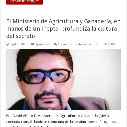
Leer artículo completo
El Ministerio de Agricultura y Ganadería, en
manos de un inepto, profundiza la cultura
del secreto
en
8 julio, 2026
Opiniones
Comentarios desactivados
1,394
El
Ministerio
de
Agricultura
y
Ganadería,
en
manos
de
un
inepto,
profundiza
la
cultura
del
secreto
Por David Alfaro El Ministerio de Agricultura y Ganadería (MAG)
continúa consolidándose como una de las instituciones más opacas