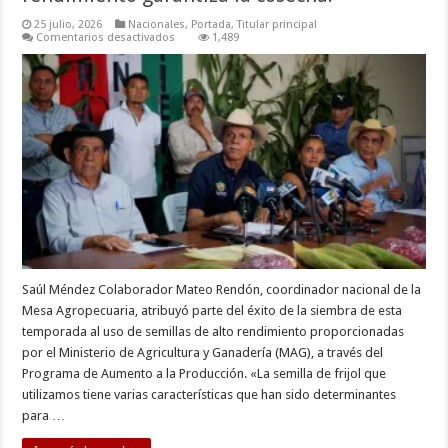
25 julio, 2026
Nacionales
,
Portada
,
Titular principal
en
Comentarios desactivados
1,489
Siembra
adelantada
y
semillas
de
alto
rendimiento
garantiza
la
cosecha:
Saúl Méndez Colaborador Mateo Rendón, coordinador nacional de la
Mesa Agropecuaria, atribuyó parte del éxito de la siembra de esta
temporada al uso de semillas de alto rendimiento proporcionadas
por el Ministerio de Agricultura y Ganadería (MAG), a través del
Programa de Aumento a la Producción. «La semilla de frijol que
utilizamos tiene varias características que han sido determinantes
para …