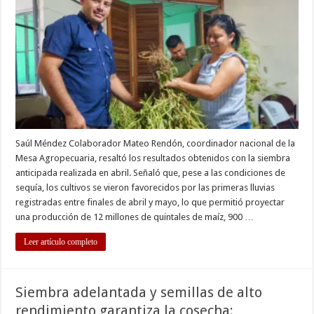
Agropecuaria
destacan
resultados
del
Programa
de
Aumento
a
la
Producción
Saúl Méndez Colaborador Mateo Rendón, coordinador nacional de la
Mesa Agropecuaria, resaltó los resultados obtenidos con la siembra
anticipada realizada en abril. Señaló que, pese a las condiciones de
sequía, los cultivos se vieron favorecidos por las primeras lluvias
registradas entre finales de abril y mayo, lo que permitió proyectar
una producción de 12 millones de quintales de maíz, 900 …
Leer artículo completo
Siembra adelantada y semillas de alto
rendimiento garantiza la cosecha: