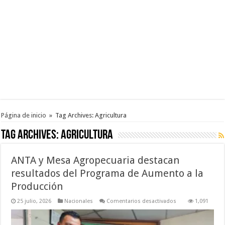
Página de inicio
»
Tag Archives: Agricultura
Tag Archives:
Agricultura
ANTA y Mesa Agropecuaria destacan
resultados del Programa de Aumento a la
Producción
en
25 julio, 2026
Nacionales
Comentarios desactivados
1,091
ANTA
y
Mesa