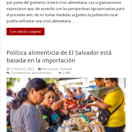
por parte del gobierno, traerá crisis alimentaria. Las organizaciones
expresaron que, de acuerdo con las perspectivas agropecuarias para
el presente año, de no tomar medidas urgentes la población rural
podría enfrentar una crisis alimentaria …
Leer artículo completo
Política alimenticia de El Salvador está
basada en la importación
15 febrero, 2025
Nacionales
,
Portada
en
Comentarios desactivados
2,486
Política
alimenticia
de
El
Salvador
está
basada
en
la
importación