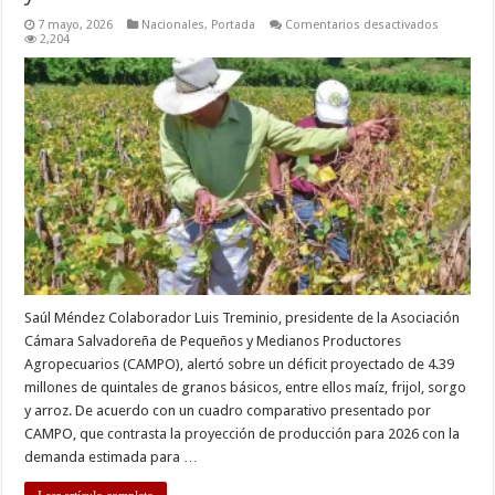
en
7 mayo, 2026
Nacionales
,
Portada
Comentarios desactivados
El
2,204
Salvador
enfrentar
un
déficit
de
4.39
millones
de
quintales
de
maíz,
frijol,
sorgo
y
arroz
Saúl Méndez Colaborador Luis Treminio, presidente de la Asociación
Cámara Salvadoreña de Pequeños y Medianos Productores
Agropecuarios (CAMPO), alertó sobre un déficit proyectado de 4.39
millones de quintales de granos básicos, entre ellos maíz, frijol, sorgo
y arroz. De acuerdo con un cuadro comparativo presentado por
CAMPO, que contrasta la proyección de producción para 2026 con la
demanda estimada para …