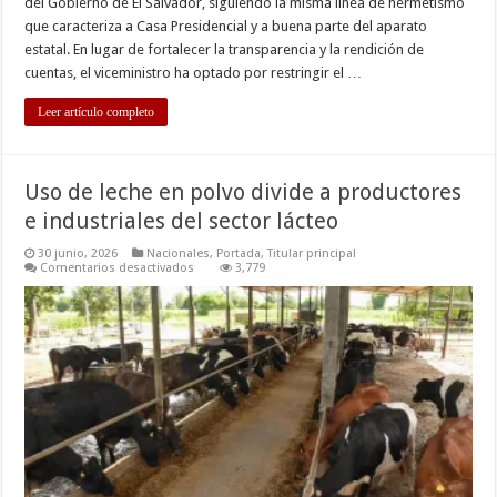
del Gobierno de El Salvador, siguiendo la misma línea de hermetismo
que caracteriza a Casa Presidencial y a buena parte del aparato
estatal. En lugar de fortalecer la transparencia y la rendición de
cuentas, el viceministro ha optado por restringir el …
Leer artículo completo
Uso de leche en polvo divide a productores
e industriales del sector lácteo
30 junio, 2026
Nacionales
,
Portada
,
Titular principal
en
Comentarios desactivados
3,779
Uso
de
leche
en
polvo
divide
a
productores
e
industriales
del
sector
lácteo