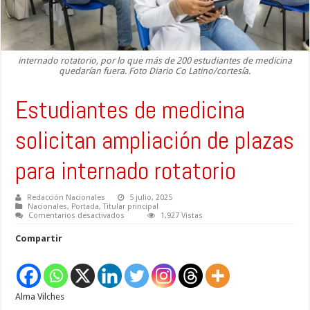
internado rotatorio, por lo que más de 200 estudiantes de medicina
quedarían fuera. Foto Diario Co Latino/cortesía.
Estudiantes de medicina
solicitan ampliación de plazas
para internado rotatorio
Redacción Nacionales
5 julio, 2025
Nacionales
,
Portada
,
Titular principal
en
Comentarios desactivados
1,927 Vistas
Estudiantes
de
Compartir
medicina
solicitan
ampliación
de
plazas
para
Alma Vilches
internado
rotatorio