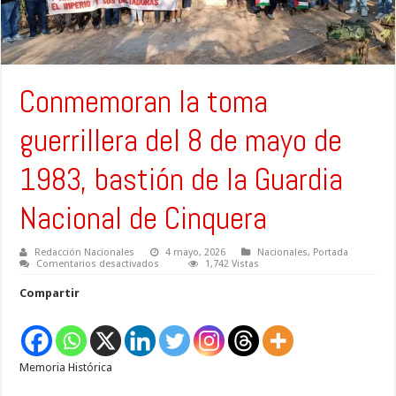
Conmemoran la toma
guerrillera del 8 de mayo de
1983, bastión de la Guardia
Nacional de Cinquera
Redacción Nacionales
4 mayo, 2026
Nacionales
,
Portada
en
Comentarios desactivados
1,742 Vistas
Conmemoran
la
Compartir
toma
guerrillera
del
8
de
mayo
Memoria Histórica
de
1983,
bastión