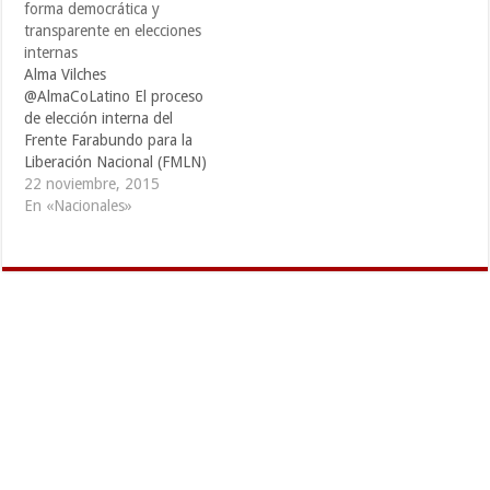
forma democrática y
transparente en elecciones
internas
Alma Vilches
@AlmaCoLatino El proceso
de elección interna del
Frente Farabundo para la
Liberación Nacional (FMLN)
es un espacio de
22 noviembre, 2015
participación democrático y
En «Nacionales»
forma parte de la constante
transparencia que el partido
ha venido impulsando
desde su fundación como
fuerza política, este mismo
ambiente se vive en el
municipio de…