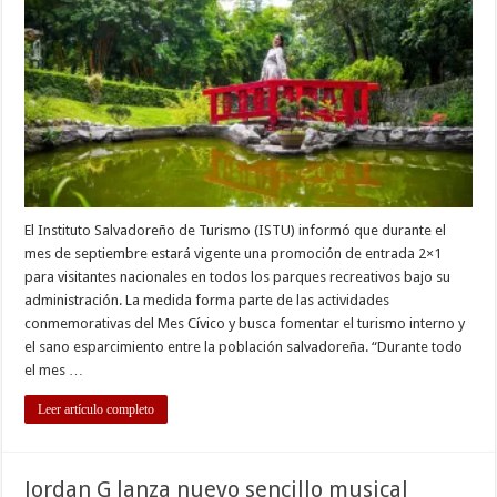
2×1
en
los
parques
del
ISTU
El Instituto Salvadoreño de Turismo (ISTU) informó que durante el
mes de septiembre estará vigente una promoción de entrada 2×1
para visitantes nacionales en todos los parques recreativos bajo su
administración. La medida forma parte de las actividades
conmemorativas del Mes Cívico y busca fomentar el turismo interno y
el sano esparcimiento entre la población salvadoreña. “Durante todo
el mes …
Leer artículo completo
Jordan G lanza nuevo sencillo musical