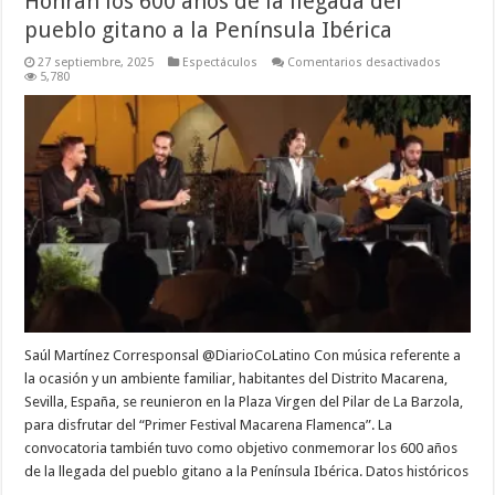
Honran los 600 años de la llegada del
pueblo gitano a la Península Ibérica
en
27 septiembre, 2025
Espectáculos
Comentarios desactivados
Honran
5,780
los
600
años
de
la
llegada
del
pueblo
gitano
a
la
Penínsul
Ibérica
Saúl Martínez Corresponsal @DiarioCoLatino Con música referente a
la ocasión y un ambiente familiar, habitantes del Distrito Macarena,
Sevilla, España, se reunieron en la Plaza Virgen del Pilar de La Barzola,
para disfrutar del “Primer Festival Macarena Flamenca”. La
convocatoria también tuvo como objetivo conmemorar los 600 años
de la llegada del pueblo gitano a la Península Ibérica. Datos históricos
…