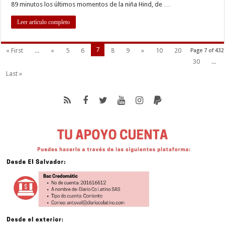
89 minutos los últimos momentos de la niña Hind, de …
Leer artículo completo
7
« First
...
«
5
6
8
9
»
10
20
Page 7 of 432
30
...
Last »