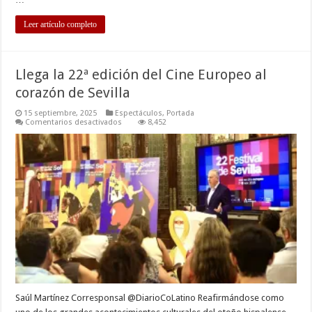
Leer artículo completo
Llega la 22ª edición del Cine Europeo al
corazón de Sevilla
15 septiembre, 2025
Espectáculos
,
Portada
en
Comentarios desactivados
8,452
Llega
la
22ª
edición
del
Cine
Europeo
al
corazón
de
Sevilla
Saúl Martínez Corresponsal @DiarioCoLatino Reafirmándose como