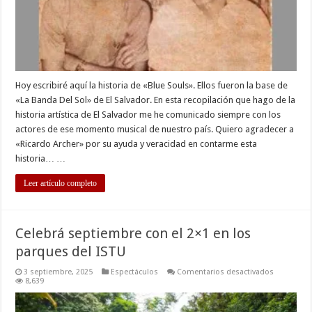
Hoy escribiré aquí la historia de «Blue Souls». Ellos fueron la base de
«La Banda Del Sol» de El Salvador. En esta recopilación que hago de la
historia artística de El Salvador me he comunicado siempre con los
actores de ese momento musical de nuestro país. Quiero agradecer a
«Ricardo Archer» por su ayuda y veracidad en contarme esta
historia… …
Leer artículo completo
Celebrá septiembre con el 2×1 en los
parques del ISTU
en
3 septiembre, 2025
Espectáculos
Comentarios desactivados
Celebrá
8,639
septiembr
con
el