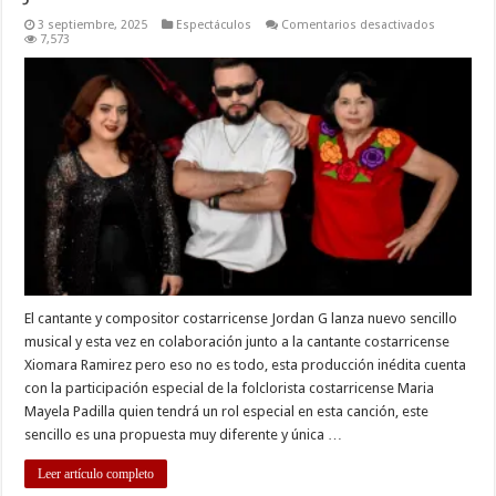
en
3 septiembre, 2025
Espectáculos
Comentarios desactivados
Jordan
7,573
G
lanza
nuevo
sencillo
musical
El cantante y compositor costarricense Jordan G lanza nuevo sencillo
musical y esta vez en colaboración junto a la cantante costarricense
Xiomara Ramirez pero eso no es todo, esta producción inédita cuenta
con la participación especial de la folclorista costarricense Maria
Mayela Padilla quien tendrá un rol especial en esta canción, este
sencillo es una propuesta muy diferente y única …
Leer artículo completo