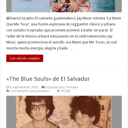
@DiarioCoLatino El cantante guatemalteco Jay Music estrena “La Mami
Que Me Toca”, una fusión explosiva de reggaetón clásico y urbano
con sonidos tropicales que promete ponerte a bailar sin parar. El
radar de la música urbana está puesto en el centroamericano Jay
Music, quien promociona el sencillo «La Mami que Me Toca», la cual
mezcla mucha energía, alegría y baile. …
Leer artículo completo
«The Blue Souls» de El Salvador
6 septiembre, 2025
Espectáculos
,
Portada
en
Comentarios desactivados
10,368
«The
Blue
Souls»
de
El
Salvador