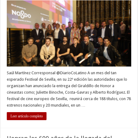
de
Honor
para
tres
figuras
del
Cine
Europeo
Contemporáneo
Saúl Martínez Corresponsal @DiarioCoLatino A un mes del tan
esperado Festival de Sevilla, en su 22º edición las autoridades que lo
organizan han anunciado la entrega del Giraldillo de Honor a
cineastas como; Juliette Binoche, Costa-Gavras y Alberto Rodríguez. El
festival de cine europeo de Sevilla, reunirá cerca de 188 títulos, con 78
estrenos nacionales y 20 mundiales, en un …
Leer artículo completo