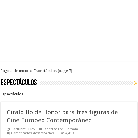
Página de inicio
»
Espectáculos
(page 7)
Espectáculos
Espectáculos
Giraldillo de Honor para tres figuras del
Cine Europeo Contemporáneo
6 octubre, 2025
Espectáculos
,
Portada
en
Comentarios desactivados
4,419
Giraldillo