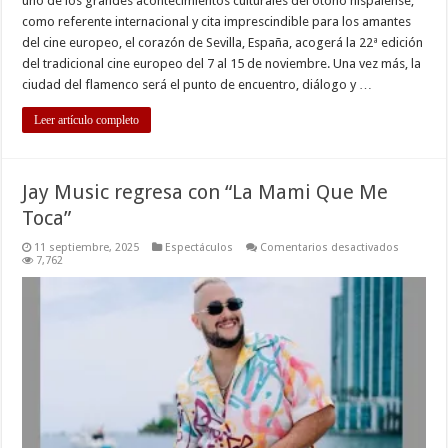
uno de los grandes acontecimientos culturales del otoño hispalense,
como referente internacional y cita imprescindible para los amantes
del cine europeo, el corazón de Sevilla, España, acogerá la 22ª edición
del tradicional cine europeo del 7 al 15 de noviembre. Una vez más, la
ciudad del flamenco será el punto de encuentro, diálogo y …
Leer artículo completo
Jay Music regresa con “La Mami Que Me
Toca”
en
11 septiembre, 2025
Espectáculos
Comentarios desactivados
Jay
7,762
Music
regresa
con
“La
Mami
Que
Me
Toca”