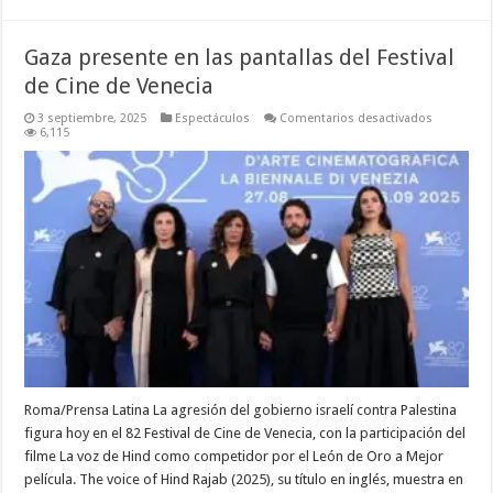
Gaza presente en las pantallas del Festival
de Cine de Venecia
en
3 septiembre, 2025
Espectáculos
Comentarios desactivados
Gaza
6,115
presente
en
las
pantallas
del
Festival
de
Cine
de
Venecia
Roma/Prensa Latina La agresión del gobierno israelí contra Palestina
figura hoy en el 82 Festival de Cine de Venecia, con la participación del
filme La voz de Hind como competidor por el León de Oro a Mejor
película. The voice of Hind Rajab (2025), su título en inglés, muestra en