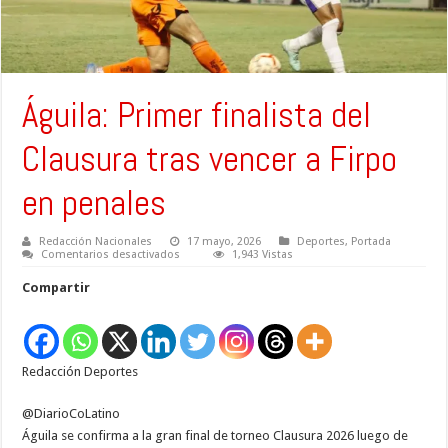
Águila: Primer finalista del
Clausura tras vencer a Firpo
en penales
Redacción Nacionales
17 mayo, 2026
Deportes
,
Portada
en
Comentarios desactivados
1,943 Vistas
Águila:
Primer
Compartir
finalista
del
Clausura
tras
vencer
a
Redacción Deportes
Firpo
en
penales
@DiarioCoLatino
Águila se confirma a la gran final de torneo Clausura 2026 luego de