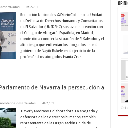
Opin
en
desactivados
2,791
UNIDEHC
expone
Redacción Nacionales @DiarioCoLatino La Unidad
en
de Defensa de Derechos Humanos y Comunitarios
España
riesgos
de El Salvador (UNIDEHC) sostuvo una reunión con
y
el Colegio de Abogacía Española, en Madrid,
criminalización
de
donde dio a conocer la situación de El Salvador y el
abogados
en
alto riesgo que enfrentan los abogados ante el
El
gobierno de Nayib Bukele en el ejercicio de la
Salvador
profesión. Los abogados Ivania Cruz …
 Parlamento de Navarra la persecución a
en
mentarios desactivados
2,159
Ivania
4 
Cruz
Beverly Medrano Colaboradora La abogada y
denuncia
defensora de los derechos humanos, también
en
el
representante de la Organización Unida de
Parlamento