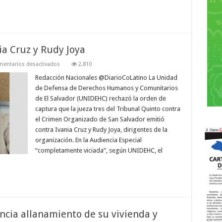
ia Cruz y Rudy Joya
en
entarios desactivados
2,810
Ordenan
la
Redacción Nacionales @DiarioCoLatino La Unidad
captura
de Defensa de Derechos Humanos y Comunitarios
de
Ivania
de El Salvador (UNIDEHC) rechazó la orden de
Cruz
captura que la jueza tres del Tribunal Quinto contra
y
Rudy
el Crimen Organizado de San Salvador emitió
Joya
contra Ivania Cruz y Rudy Joya, dirigentes de la
organización. En la Audiencia Especial
“completamente viciada”, según UNIDEHC, el
ia allanamiento de su vivienda y