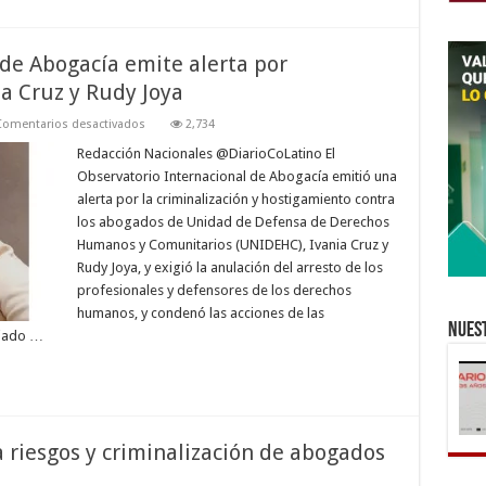
 de Abogacía emite alerta por
ia Cruz y Rudy Joya
en
Comentarios desactivados
2,734
Observatorio
Internacional
Redacción Nacionales @DiarioCoLatino El
de
Observatorio Internacional de Abogacía emitió una
Abogacía
emite
alerta por la criminalización y hostigamiento contra
alerta
los abogados de Unidad de Defensa de Derechos
por
criminalización
Humanos y Comunitarios (UNIDEHC), Ivania Cruz y
contra
Ivania
Rudy Joya, y exigió la anulación del arresto de los
Cruz
profesionales y defensores de los derechos
y
Rudy
humanos, y condenó las acciones de las
Joya
Nuest
ajado …
riesgos y criminalización de abogados