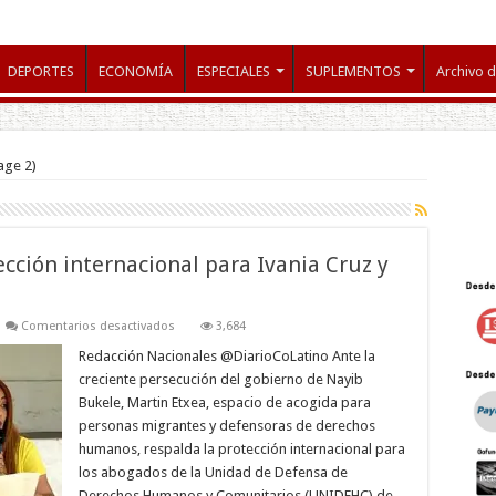
DEPORTES
ECONOMÍA
ESPECIALES
SUPLEMENTOS
Archivo d
age 2)
cción internacional para Ivania Cruz y
en
Comentarios desactivados
3,684
Martin
Extea
Redacción Nacionales @DiarioCoLatino Ante la
respalda
creciente persecución del gobierno de Nayib
protección
internacional
Bukele, Martin Etxea, espacio de acogida para
para
personas migrantes y defensoras de derechos
Ivania
Cruz
humanos, respalda la protección internacional para
y
Rudy
los abogados de la Unidad de Defensa de
Joya
Derechos Humanos y Comunitarios (UNIDEHC) de