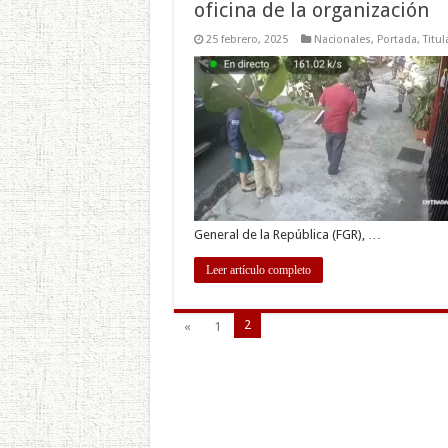
oficina de la organización
25 febrero, 2025
Nacionales
,
Portada
,
Titul
General de la República (FGR), …
Leer artículo completo
2
«
1