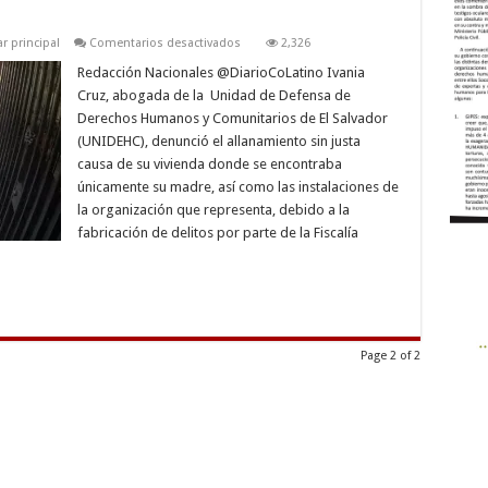
en
ar principal
Comentarios desactivados
2,326
Abogada
de
Redacción Nacionales @DiarioCoLatino Ivania
UNIDEHC
Cruz, abogada de la Unidad de Defensa de
denuncia
allanamiento
Derechos Humanos y Comunitarios de El Salvador
de
(UNIDEHC), denunció el allanamiento sin justa
su
vivienda
causa de su vivienda donde se encontraba
y
oficina
únicamente su madre, así como las instalaciones de
de
la organización que representa, debido a la
la
organización
fabricación de delitos por parte de la Fiscalía
Page 2 of 2