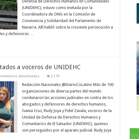
Defensa de Derechos Humanos en Comunidades
de
Navarra
(UNIDEHC), estuvo como invitada por la
la
persecución
Coordinadora de ONG en la Comisión de
a
Convivencia y Solidaridad del Parlamento de
defensores
de
Navarra. Allí habló sobre la creciente persecución a
los
ales y defensoras …
DDHH
tados a voceros de UNIDEHC
en
mentarios desactivados
2,179
Piden
remover
Redacción Nacionales @DiarioCoLatino Más de 100
cargos
organizaciones de diversa partes del mundo
imputados
a
condenaron las acciones judiciales en contra de los
voceros
abogados y defensores de derechos humanos,
de
UNIDEHC
Ivania Cruz, Rudy Joya y Fidel Zavala, voceros de la
Unidad de Defensa de Derechos Humanos y
Comunitarios de El Salvador (UNIDEHC), quienes
son perseguidos por el aparato judicial. Rudy Joya