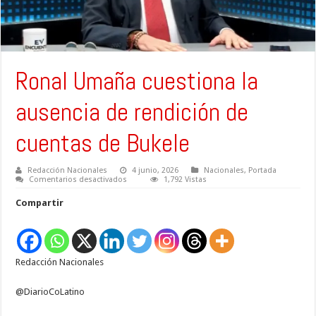
Ronal Umaña cuestiona la
ausencia de rendición de
cuentas de Bukele
Redacción Nacionales
4 junio, 2026
Nacionales
,
Portada
en
Comentarios desactivados
1,792 Vistas
Ronal
Umaña
Compartir
cuestiona
la
ausencia
de
rendición
de
Redacción Nacionales
cuentas
de
Bukele
@DiarioCoLatino