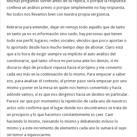
Muchas preguntas sufren antes de su réplica, o porque la respuesta
conlleva un análisis previo o porque simplemente no hay respuesta.
No todos nos llevamos bien con nuestra propia vergüenza.
Retirarse para entender, dejar en remojo todo aquello que de tanto
en tanto ya no es información sino ruido, hay personas que tienen
todo ese perfil, lugares, redes sociales, vínculos que poco aportan o
lo aportado desde hace mucho tiempo dejo de abonar. Claro está
que a lo hora de exigir siempre va implícito el auto análisis del
cuestionarse, qué tanto ofrece mi persona ante los demás, sí mi
discurso dejó de producir riqueza hacia el prójimo y me convierto
cada vez más en la continuación de lo mismo. Para empezar a saber
eso, para analizar el contexto, el primer paso sería empezar por uno
mismo y poner en la mesa en quién nos hemos convertido y hacía
adónde vamos, sí es que nos dirigimos hacia un destino en particular.
Parece ser que por momentos la repetición de cada uno de nuestros
actos solo confirma que el lugar donde nos encontramos se trata de
un precipicio y lo que hacemos constantemente es caer. Caer
haciendo lo mismo, revisando lo mismo y debatiendo incluso lo
mismo y a este incremento de elementos cada uno le sumará el suyo
sin temor a equivocarme.