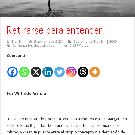
Retirarse para entender
Tres Mil
5 noviembre, 2021
Suplemento Tres Mil | 3000
en
Comentarios desactivados
2,937 Vistas
Retirarse
para
Compartir
entender
Por Wilfredo Arriola
“He vuelto maltratado por mi propio sarcasmo” dice Joan Margarit en
su libro Edad Roja, donde reivindica el derecho a cuestionarse así
mismo, y crear un puente entre el propio concepto y la derivación de