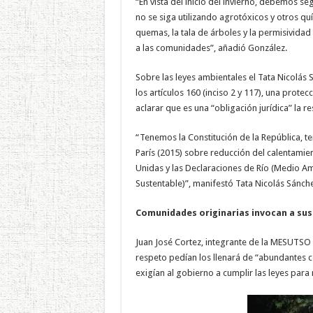
“En vista del inicio del invierno, debemos se
no se siga utilizando agrotóxicos y otros q
quemas, la tala de árboles y la permisividad
a las comunidades”, añadió González.
Sobre las leyes ambientales el Tata Nicolás 
los artículos 160 (inciso 2 y 117), una prot
aclarar que es una “obligación jurídica” la 
“Tenemos la Constitución de la República, t
París (2015) sobre reducción del calentamie
Unidas y las Declaraciones de Río (Medio Am
Sustentable)”, manifestó Tata Nicolás Sánche
Comunidades originarias invocan a sus
Juan José Cortez, integrante de la MESUTSO 
respeto pedían los llenará de “abundantes co
exigían al gobierno a cumplir las leyes para