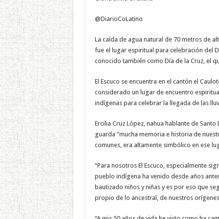
@DiarioCoLatino
La caída de agua natural de 70 metros de alt
fue el lugar espiritual para celebración del 
conocido también como Día de la Cruz, el q
El Escuco se encuentra en el cantón el Caul
considerado un lugar de encuentro espiritua
indígenas para celebrar la llegada de las llu
Ercilia Cruz López, nahua hablante de Sant
guarda “mucha memoria e historia de nuestr
comunes, era altamente simbólico en ese lug
“Para nosotros El Escuco, especialmente sig
pueblo indígena ha venido desde años anteri
bautizado niños y niñas y es por eso que seg
propio de lo ancestral, de nuestros orígenes
“A mis 50 años de vida he visto como ha cambi