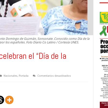
Santo Domingo de Guzmán, Sonsonate. Conocido como Día de la
or los españoles. Foto Diario Co Latino / Cortesía UNES.
elebran el “Día de la
en
Nacionales
,
Portada
Comentarios desactivados
Pueblos
Indígenas
celebran
el
“Día
de
la
Fertilidad”