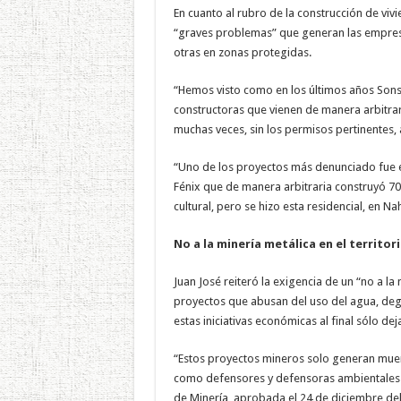
En cuanto al rubro de la construcción de viv
“graves problemas” que generan las empresas
otras en zonas protegidas.
“Hemos visto como en los últimos años Sons
constructoras que vienen de manera arbitraria
muchas veces, sin los permisos pertinentes, 
“Uno de los proyectos más denunciado fue el
Fénix que de manera arbitraria construyó 70
cultural, pero se hizo esta residencial, en N
No a la minería metálica en el territor
Juan José reiteró la exigencia de un “no a la
proyectos que abusan del uso del agua, degr
estas iniciativas económicas al final sólo 
“Estos proyectos mineros solo generan muert
como defensores y defensoras ambientales 
de Minería, aprobada el 24 de diciembre del