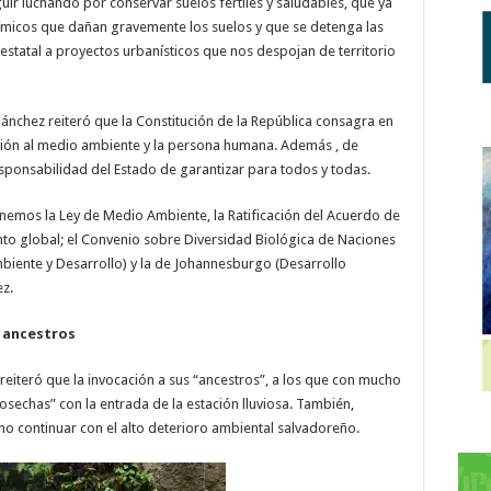
guir luchando por conservar suelos fértiles y saludables, que ya
uímicos que dañan gravemente los suelos y que se detenga las
 estatal a proyectos urbanísticos que nos despojan de territorio
Sánchez reiteró que la Constitución de la República consagra en
ección al medio ambiente y la persona humana. Además , de
responsabilidad del Estado de garantizar para todos y todas.
enemos la Ley de Medio Ambiente, la Ratificación del Acuerdo de
nto global; el Convenio sobre Diversidad Biológica de Naciones
biente y Desarrollo) y la de Johannesburgo (Desarrollo
z.
 ancestros
reiteró que la invocación a sus “ancestros”, a los que con mucho
sechas” con la entrada de la estación lluviosa. También,
 no continuar con el alto deterioro ambiental salvadoreño.