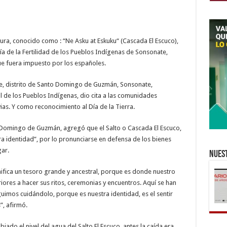
ura, conocido como : “Ne Asku at Eskuku“ (Cascada El Escuco),
Día de la Fertilidad de los Pueblos Indígenas de Sonsonate,
ue fuera impuesto por los españoles.
ote, distrito de Santo Domingo de Guzmán, Sonsonate,
l de los Pueblos Indígenas, dio cita a las comunidades
vias. Y como reconocimiento al Día de la Tierra.
o Domingo de Guzmán, agregó que el Salto o Cascada El Escuco,
a identidad”, por lo pronunciarse en defensa de los bienes
ar.
Nuest
nifica un tesoro grande y ancestral, porque es donde nuestro
ores a hacer sus ritos, ceremonias y encuentros. Aquí se han
uimos cuidándolo, porque es nuestra identidad, es el sentir
”, afirmó.
ado el nivel del agua del Salto El Escuco, antes la caída era