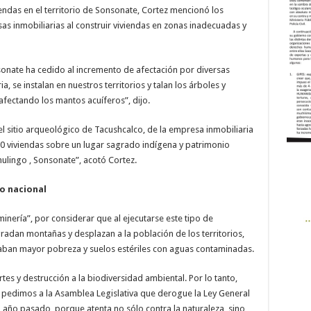
iendas en el territorio de Sonsonate, Cortez mencionó los
 inmobiliarias al construir viviendas en zonas inadecuadas y
onate ha cedido al incremento de afectación por diversas
, se instalan en nuestros territorios y talan los árboles y
afectando los mantos acuíferos”, dijo.
 sitio arqueológico de Tacushcalco, de la empresa inmobiliaria
0 viviendas sobre un lugar sagrado indígena y patrimonio
ahulingo , Sonsonate”, acotó Cortez.
io nacional
 minería”, por considerar que al ejecutarse este tipo de
adan montañas y desplazan a la población de los territorios,
dejaban mayor pobreza y suelos estériles con aguas contaminadas.
es y destrucción a la biodiversidad ambiental. Por lo tanto,
pedimos a la Asamblea Legislativa que derogue la Ley General
 año pasado, porque atenta no sólo contra la naturaleza, sino