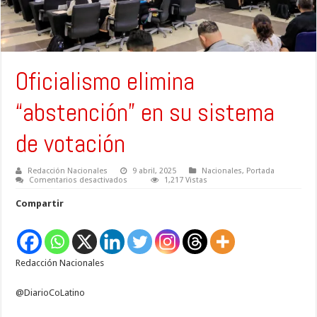
Oficialismo elimina
“abstención” en su sistema
de votación
Redacción Nacionales
9 abril, 2025
Nacionales
,
Portada
en
Comentarios desactivados
1,217 Vistas
Oficialismo
elimina
Compartir
“abstención”
en
su
sistema
de
votación
Redacción Nacionales
@DiarioCoLatino