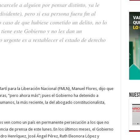
carcele a alguien por pensar distinto, ya le
por
pensar
distinto”:
isidente), pero si esa persona fuera fin al
Manuel
Flores
o caso de que hubiese cometido un delito, no lo
 tiene este Gobierno y no les dan un
o urgente es a restablecer el estado de derecho
artí para la Liberación Nacional (FMLN), Manuel Flores, dijo que
Nuest
ras, “pero ahora más”; pues el Gobierno ha detenido a
umanos, la más reciente, la del abogado constitucionalista,
nos ven como un país en permanente persecución a los que no
ncia de prensa de este lunes. En los últimos meses, el Gobierno
ndro Henríquez, José Ángel Pérez, Ruth Eleonora López y