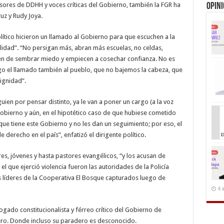
ores de DDHH y voces críticas del Gobierno, también la FGR ha
Opin
uz y Rudy Joya.
ítico hicieron un llamado al Gobierno para que escuchen a la
lidad”. “No persigan más, abran más escuelas, no celdas,
en de sembrar miedo y empiecen a cosechar confianza. No es
hago el llamado también al pueblo, que no bajemos la cabeza, que
ignidad”.
uien por pensar distinto, ya le van a poner un cargo (a la voz
 Gobierno y aún, en el hipotético caso de que hubiese cometido
 que tiene este Gobierno y no les dan un seguimiento; por eso, el
 derecho en el país”, enfatizó el dirigente político.
es, jóvenes y hasta pastores evangélicos, “y los acusan de
el que ejerció violencia fueron las autoridades de la Policía
los líderes de la Cooperativa El Bosque capturados luego de
4 
gado constitucionalista y férreo crítico del Gobierno de
ro. Donde incluso su paradero es desconocido.