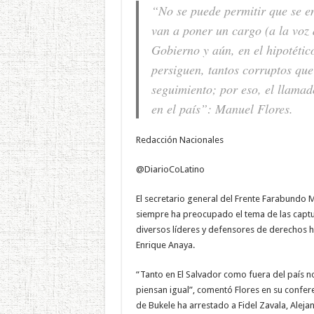
“No se puede permitir que se en
van a poner un cargo (a la voz d
Gobierno y aún, en el hipotétic
persiguen, tantos corruptos que
seguimiento; por eso, el llamad
en el país”: Manuel Flores.
Redacción Nacionales
@DiarioCoLatino
El secretario general del Frente Farabundo M
siempre ha preocupado el tema de las captu
diversos líderes y defensores de derechos h
Enrique Anaya.
“Tanto en El Salvador como fuera del país 
piensan igual”, comentó Flores en su confere
de Bukele ha arrestado a Fidel Zavala, Aleja