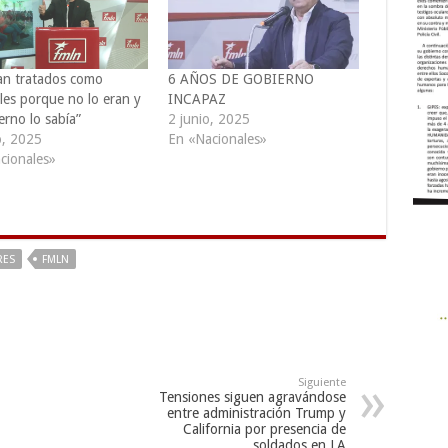
an tratados como
6 AÑOS DE GOBIERNO
les porque no lo eran y
INCAPAZ
erno lo sabía”
2 junio, 2025
o, 2025
En «Nacionales»
cionales»
RES
FMLN
Siguiente
Tensiones siguen agravándose
entre administración Trump y
California por presencia de
soldados en LA