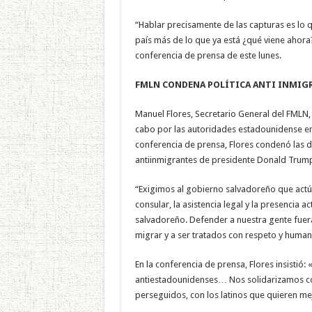
“Hablar precisamente de las capturas es lo q
país más de lo que ya está ¿qué viene ahora?,
conferencia de prensa de este lunes.
FMLN CONDENA POLÍTICA ANTI INMIG
Manuel Flores, Secretario General del FMLN,
cabo por las autoridades estadounidense en L
conferencia de prensa, Flores condenó las d
antiinmigrantes de presidente Donald Trum
“Exigimos al gobierno salvadoreño que actú
consular, la asistencia legal y la presencia a
salvadoreño. Defender a nuestra gente fuer
migrar y a ser tratados con respeto y huma
En la conferencia de prensa, Flores insistió: 
antiestadounidenses… Nos solidarizamos c
perseguidos, con los latinos que quieren me