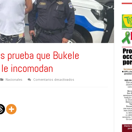
s prueba que Bukele
 le incomodan
en
Nacionales
Comentarios desactivados
Captura
de
Anaya
es
prueba
que
Bukele
persigue a
quienes
le
incomodan