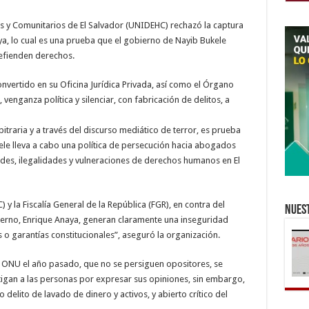
y Comunitarios de El Salvador (UNIDEHC) rechazó la captura
ya, lo cual es una prueba que el gobierno de Nayib Bukele
defienden derechos.
 convertido en su Oficina Jurídica Privada, así como el Órgano
a, venganza política y silenciar, con fabricación de delitos, a
traria y a través del discurso mediático de terror, es prueba
kele lleva a cabo una política de persecución hacia abogados
dades, ilegalidades y vulneraciones de derechos humanos en El
C) y la Fiscalía General de la República (FGR), en contra del
Nuest
bierno, Enrique Anaya, generan claramente una inseguridad
os o garantías constitucionales”, aseguró la organización.
la ONU el año pasado, que no se persiguen opositores, se
stigan a las personas por expresar sus opiniones, sin embargo,
delito de lavado de dinero y activos, y abierto crítico del