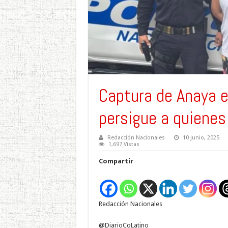
Captura de Anaya e
persigue a quienes
Redacción Nacionales
10 junio, 2025
1,697 Vistas
Compartir
Redacción Nacionales
@DiarioCoLatino