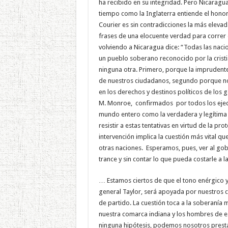
ha recibido en su integridad. Pero Nicaragu
tiempo como la Inglaterra entiende el honor 
Courier es sin contradicciones la más elevad
frases de una elocuente verdad para correr e
volviendo a Nicaragua dice: “Todas las nacio
un pueblo soberano reconocido por la crist
ninguna otra. Primero, porque la imprudente 
de nuestros ciudadanos, segundo porque noso
en los derechos y destinos políticos de los 
M. Monroe, confirmados por todos los ejecu
mundo entero como la verdadera y legítima
resistir a estas tentativas en virtud de la
intervención implica la cuestión más vital q
otras naciones. Esperamos, pues, ver al go
trance y sin contar lo que pueda costarle a l
… Estamos ciertos de que el tono enérgico y
general Taylor, será apoyada por nuestros c
de partido. La cuestión toca a la soberanía 
nuestra comarca indiana y los hombres de e
ninguna hipótesis, podemos nosotros prestar