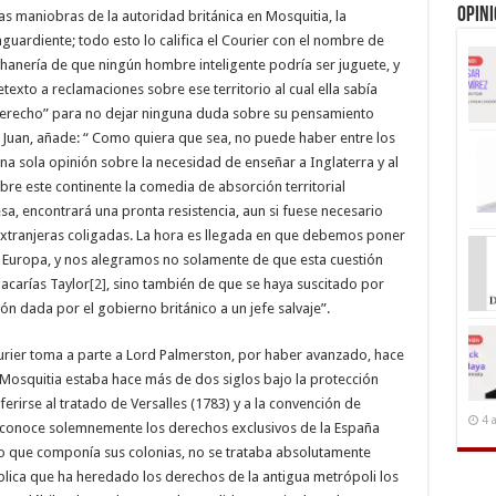
Opin
Las maniobras de la autoridad británica en Mosquitia, la
uardiente; todo esto lo califica el Courier con el nombre de
uhanería de que ningún hombre inteligente podría ser juguete, y
retexto a reclamaciones sobre ese territorio al cual ella sabía
derecho” para no dejar ninguna duda sobre su pensamiento
 Juan, añade: “ Como quiera que sea, no puede haber entre los
na sola opinión sobre la necesidad de enseñar a Inglaterra y al
re este continente la comedia de absorción territorial
esa, encontrará una pronta resistencia, aun si fuese necesario
extranjeras coligadas. La hora es llegada en que debemos poner
la Europa, y nos alegramos no solamente de que esta cuestión
carías Taylor
[2]
, sino también de que se haya suscitado por
ón dada por el gobierno británico a un jefe salvaje”.
urier toma a parte a Lord Palmerston, por haber avanzado, hace
Mosquitia estaba hace más de dos siglos bajo la protección
ferirse al tratado de Versalles (1783) y a la convención de
4 
 reconoce solemnemente los derechos exclusivos de la España
no que componía sus colonias, no se trataba absolutamente
blica que ha heredado los derechos de la antigua metrópoli los