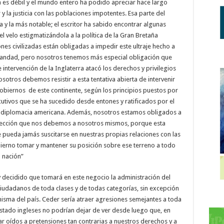
a es débil y el mundo entero ha podido apreciar hace largo
y la justicia con las poblaciones impotentes. Esa parte del
a y la más notable; el escritor ha sabido encontrar algunas
l velo estigmatizándola a la política de la Gran Bretaña
nes civilizadas están obligadas a impedir este ultraje hecho a
iandad, pero nosotros tenemos más especial obligación que
intervención de la Inglaterra atacó los derechos y privilegios
tros debemos resistir a esta tentativa abierta de intervenir
gobiernos de este continente, según los principios puestos por
tivos que se ha sucedido desde entones y ratificados por el
 diplomacia americana. Además, nosotros estamos obligados a
 protección que nos debemos a nosotros mismos, porque esta
ue pueda jamás suscitarse en nuestras propias relaciones con las
bierno tomar y mantener su posición sobre ese terreno a todo
a nación”
 decidido que tomará en este negocio la administración del
iudadanos de toda clases y de todas categorías, sin excepción
misma del país. Ceder sería atraer agresiones semejantes a toda
stado ingleses no podrían dejar de ver desde luego que, en
 oídos a pretensiones tan contrarias a nuestros derechos y a