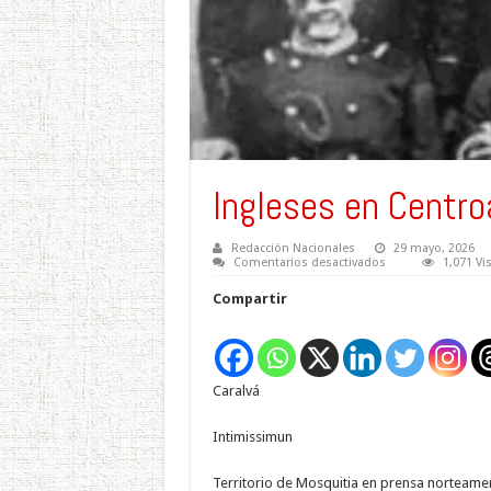
Ingleses en Centro
Redacción Nacionales
29 mayo, 2026
en
Comentarios desactivados
1,071 Vi
Ingleses
en
Compartir
Centroamérica
X
Caralvá
Intimissimun
Territorio de Mosquitia en prensa norteame