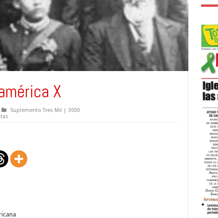
américa X
Suplemento Tres Mil | 3000
stas
ricana