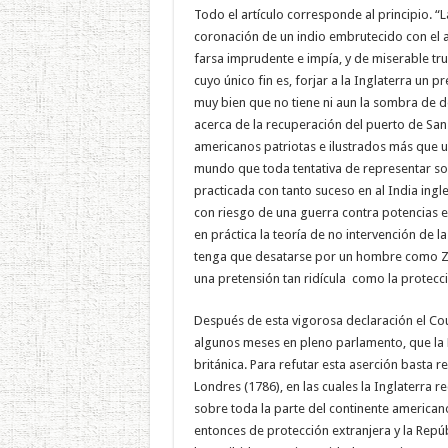
Todo el artículo corresponde al principio. “
coronación de un indio embrutecido con el ag
farsa imprudente e impía, y de miserable tr
cuyo único fin es, forjar a la Inglaterra un p
muy bien que no tiene ni aun la sombra de 
acerca de la recuperación del puerto de San
americanos patriotas e ilustrados más que u
mundo que toda tentativa de representar sob
practicada con tanto suceso en al India ingl
con riesgo de una guerra contra potencias 
en práctica la teoría de no intervención de 
tenga que desatarse por un hombre como Za
una pretensión tan ridícula como la protecci
Después de esta vigorosa declaración el Co
algunos meses en pleno parlamento, que la 
británica. Para refutar esta aserción basta re
Londres (1786), en las cuales la Inglaterra
sobre toda la parte del continente america
entonces de protección extranjera y la Repú