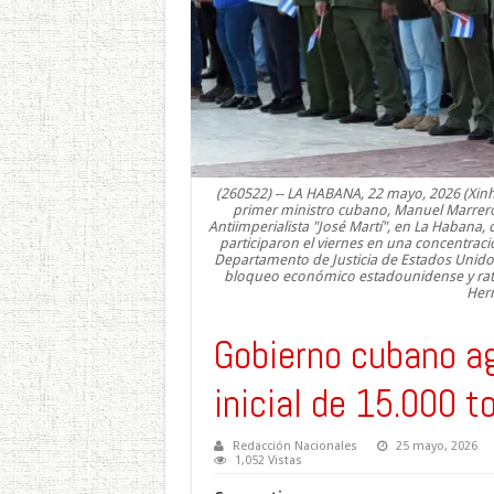
(260522) -- LA HABANA, 22 mayo, 2026 (Xinhu
primer ministro cubano, Manuel Marrero 
Antiimperialista "José Martí", en La Habana,
participaron el viernes en una concentrac
Departamento de Justicia de Estados Unidos
bloqueo económico estadounidense y ratif
Hern
Gobierno cubano a
inicial de 15.000 t
Redacción Nacionales
25 mayo, 2026
1,052 Vistas