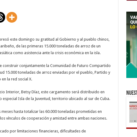
a
China
donación
inicial
de
15.000
toneladas
de
arroz
presó este domingo su gratitud al Gobierno y al pueblo chinos,
s caribeño, de las primeras 15.000 toneladas de arroz de un
iática como asistencia ante la crisis económica en la isla.
ca de construir conjuntamente la Comunidad de Futuro Compartido
d 15.000 toneladas de arroz enviadas por el pueblo, Partido y
en la red social X.
o Interior, Betsy Díaz, este cargamento será distribuido en
Nuest
o especial Isla de la Juventud, territorio ubicado al sur de Cuba.
s meses hasta totalizar las 60.000 toneladas prometidas en
los vínculos de cooperación y amistad entre ambas naciones.
do por limitaciones financieras, dificultades de