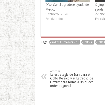
Díaz-Canel agradece ayuda de
Xi Jin
México
ayuda 
9 febrero, 2026
22 ene
En «Mundo»
En «M
Tags
#MIGUEL DÍAZ-CANEL
CHINA
CUB
Anterior
La estrategia de Irán para el
Golfo Pérsico y el Estrecho de
Ormuz dará forma a un nuevo
orden regional