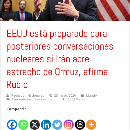
EEUU está preparado para
posteriores conversaciones
nucleares si Irán abre
estrecho de Ormuz, afirma
Rubio
Redacción Nacionales
25 mayo, 2026
Mundo
en
Comentarios desactivados
1,332 Vistas
EEUU
está
Compartir
preparado
para
posteriores
conversaciones
nucleares
si