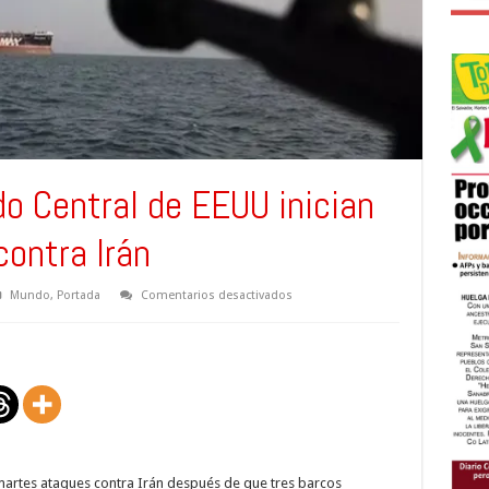
o Central de EEUU inician
ontra Irán
en
Mundo
,
Portada
Comentarios desactivados
Fuerzas
de
Comando
Central
de
EEUU
inician
potentes
ataques
contra
Irán
martes ataques contra Irán después de que tres barcos