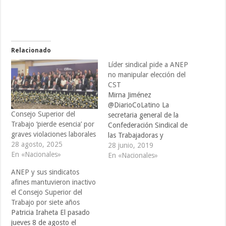
Relacionado
Líder sindical pide a ANEP
no manipular elección del
CST
Mirna Jiménez
@DiarioCoLatino La
Consejo Superior del
secretaria general de la
Trabajo ‘pierde esencia’ por
Confederación Sindical de
graves violaciones laborales
las Trabajadoras y
28 agosto, 2025
Trabajadores Salvadoreños
28 junio, 2019
En «Nacionales»
(CSTS), Maricarmen Molina,
En «Nacionales»
advirtió este viernes sobre
ANEP y sus sindicatos
el peligro de que el sector
afines mantuvieron inactivo
privado, representado por
el Consejo Superior del
la Asociación Nacional de la
Trabajo por siete años
Empresa Privada (ANEP),
Patricia Iraheta El pasado
busque el control del
jueves 8 de agosto el