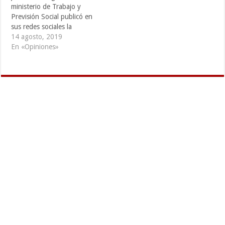
Consejo Superior del
ministerio de Trabajo y
Trabajo (CST) y…
Previsión Social publicó en
sus redes sociales la
convocatoria para la
14 agosto, 2019
instalación del Consejo
En «Opiniones»
Superior del Trabajo (CST),
haciendo alusión a que con
ello se estarían resolviendo
los llamados de
incumplimientos a los
Convenios 87 sobre
Libertad…