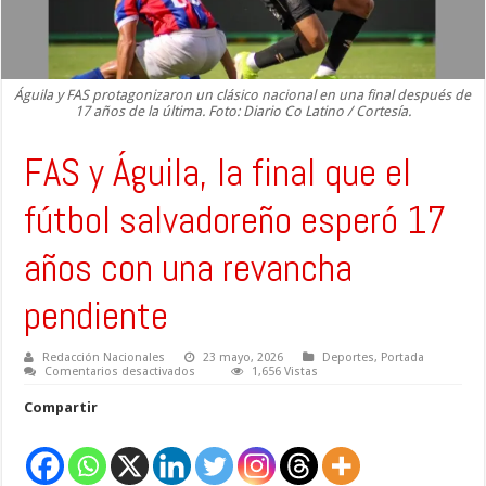
Águila y FAS protagonizaron un clásico nacional en una final después de
17 años de la última. Foto: Diario Co Latino / Cortesía.
FAS y Águila, la final que el
fútbol salvadoreño esperó 17
años con una revancha
pendiente
Redacción Nacionales
23 mayo, 2026
Deportes
,
Portada
en
Comentarios desactivados
1,656 Vistas
FAS
y
Compartir
Águila,
la
final
que
el
fútbol