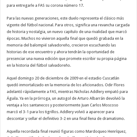
para entregarle a FAS su corona número 17.
Para las nuevas generaciones, este duelo representa el clásico más
vigente del fútbol nacional. Para otros, significa una revancha cargada
de historia y nostalgia, un nuevo capítulo de una rivalidad que marcó
épocas. Muchos no vivieron aquella final que quedó grabada en la
memoria del balompié salvadoreño, crecieron escuchando las
historias de ese encuentro y ahora tendrán la oportunidad de
presenciar una nueva edición que promete escribir su propia página
en la historia del fútbol salvadoreño.
Aquel domingo 20 de diciembre de 2009 en el estadio Cuscatlán
quedó inmortalizado en la memoria de los aficionados. Odir Flores
adelantó rápidamente a FAS, mientras Nicholas Addlery empató para
Águila. Ya en la prórroga, un autogol de Arturo Albarrán devolvió la
ventaja a los santanecos y posteriormente Juan Carlos Moscoso
marcó el 3-1 para los tigrillos. Addlery volvió a aparecer para
descontar y sellar el definitivo 3-2 en una final llena de dramatismo.
Aquella recordada final reunió figuras como Mardoqueo Henríquez,