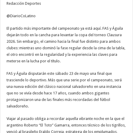
Redacción Deportes
salvadoreño
esperó
17
años
@DiarioCoLatino
con
una
revancha
El partido más importante del campeonato ya está aquí. FAS y Águila
pendiente
dejarán todo en la cancha para levantar la copa del torneo Clausura
2026. Sin embargo, el camino hacia la final fue distinto para ambos
clubes: mientras uno dominó la fase regular desde la cima de la tabla,
el otro encontró en la regularidad y la experiencia las claves para
meterse en la lucha por el título.
FAS y Águila disputarán este sábado 23 de mayo una final que
trasciende lo deportivo. Más que una serie por el campeonato, será
una nueva edición del clásico nacional salvadoreño en una instancia
que no se vivía desde hace 17 años, cuando ambos gigantes
protagonizaron una de las finales más recordadas del fútbol
salvadoreño.
Viajar al pasado obliga a recordar aquella vibrante noche en la que el
argentino Roberto “El Toto” Gamarra, entonces técnico de los tigrillos,
venció al brasileño Eraldo Correia, estratega de los emplumados,