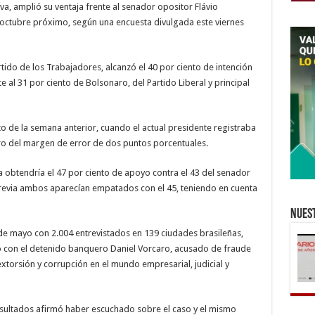
asegura
ilva, amplió su ventaja frente al senador opositor Flávio
encuesta
 octubre próximo, según una encuesta divulgada este viernes
rtido de los Trabajadores, alcanzó el 40 por ciento de intención
e al 31 por ciento de Bolsonaro, del Partido Liberal y principal
o de la semana anterior, cuando el actual presidente registraba
ntro del margen de error de dos puntos porcentuales.
la obtendría el 47 por ciento de apoyo contra el 43 del senador
revia ambos aparecían empatados con el 45, teniendo en cuenta
Nuest
1 de mayo con 2.004 entrevistados en 139 ciudades brasileñas,
o con el detenido banquero Daniel Vorcaro, acusado de fraude
orsión y corrupción en el mundo empresarial, judicial y
nsultados afirmó haber escuchado sobre el caso y el mismo