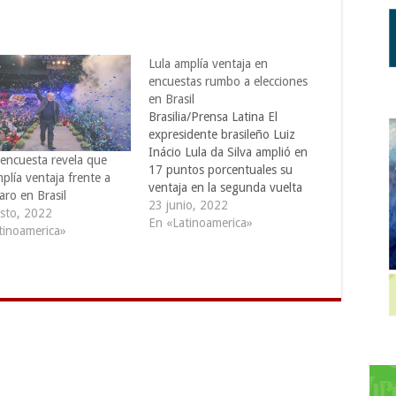
Lula amplía ventaja en
encuestas rumbo a elecciones
en Brasil
Brasilia/Prensa Latina El
expresidente brasileño Luiz
Inácio Lula da Silva amplió en
encuesta revela que
17 puntos porcentuales su
plía ventaja frente a
ventaja en la segunda vuelta
aro en Brasil
de las elecciones de octubre
23 junio, 2022
sto, 2022
con respecto al mandatario Jair
En «Latinoamerica»
tinoamerica»
Bolsonaro, según revela una
encuesta. El último sondeo de
la división de pesquisas
PoderData, perteneciente al
portal Poder360, mostró…