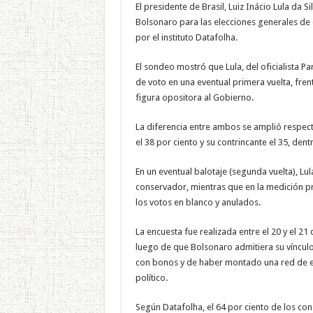
El presidente de Brasil, Luiz Inácio Lula da S
Bolsonaro para las elecciones generales de
por el instituto Datafolha.
El sondeo mostró que Lula, del oficialista Pa
de voto en una eventual primera vuelta, frent
figura opositora al Gobierno.
La diferencia entre ambos se amplió respect
el 38 por ciento y su contrincante el 35, de
En un eventual balotaje (segunda vuelta), Lu
conservador, mientras que en la medición p
los votos en blanco y anulados.
La encuesta fue realizada entre el 20 y el 2
luego de que Bolsonaro admitiera su víncul
con bonos y de haber montado una red de ext
político.
Según Datafolha, el 64 por ciento de los co