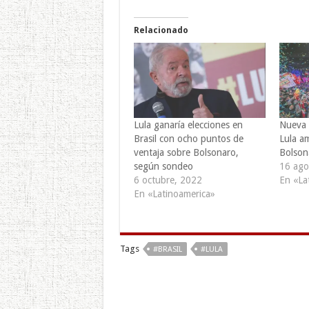
Relacionado
Lula ganaría elecciones en
Nueva 
Brasil con ocho puntos de
Lula am
ventaja sobre Bolsonaro,
Bolson
según sondeo
16 ago
6 octubre, 2022
En «La
En «Latinoamerica»
Tags
#BRASIL
#LULA