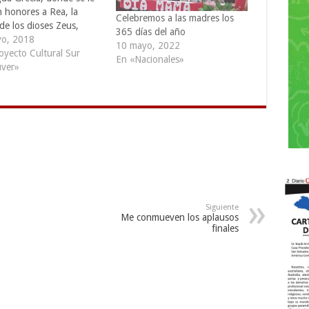
n honores a Rea, la
Celebremos a las madres los
de los dioses Zeus,
365 días del año
ón y Hades. Igualmente
o, 2018
10 mayo, 2022
manos llamaron a esta
oyecto Cultural Sur
En «Nacionales»
ción Hilaria cuando la
ver»
eron de los griegos. Por
rte, los festejos se…
Siguiente
Me conmueven los aplausos
finales