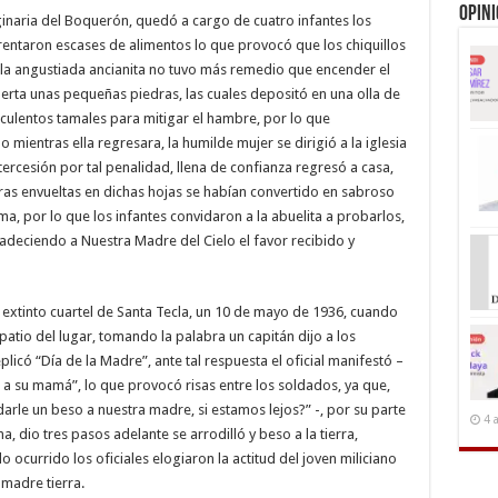
Opin
ginaria del Boquerón, quedó a cargo de cuatro infantes los
frentaron escases de alimentos lo que provocó que los chiquillos
 la angustiada ancianita no tuvo más remedio que encender el
uerta unas pequeñas piedras, las cuales depositó en una olla de
uculentos tamales para mitigar el hambre, por lo que
 mientras ella regresara, la humilde mujer se dirigió a la iglesia
ercesión por tal penalidad, llena de confianza regresó a casa,
as envueltas en dichas hojas se habían convertido en sabroso
, por lo que los infantes convidaron a la abuelita a probarlos,
radeciendo a Nuestra Madre del Cielo el favor recibido y
el extinto cuartel de Santa Tecla, un 10 de mayo de 1936, cuando
 patio del lugar, tomando la palabra un capitán dijo a los
eplicó “Día de la Madre”, ante tal respuesta el oficial manifestó –
o a su mamá”, lo que provocó risas entre los soldados, ya que,
le un beso a nuestra madre, si estamos lejos?” -, por su parte
4 
a, dio tres pasos adelante se arrodilló y beso a la tierra,
ocurrido los oficiales elogiaron la actitud del joven miliciano
madre tierra.