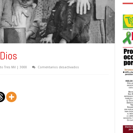
 Dios
en
o Tres Mil | 3000
Comentarios desactivados
El
Mejor
Regalo
de
Dios