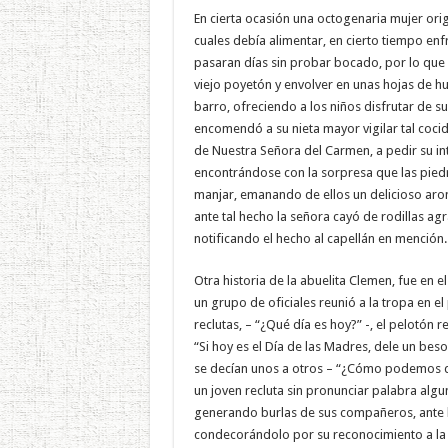
En cierta ocasión una octogenaria mujer ori
cuales debía alimentar, en cierto tiempo en
pasaran días sin probar bocado, por lo que
viejo poyetón y envolver en unas hojas de h
barro, ofreciendo a los niños disfrutar de s
encomendó a su nieta mayor vigilar tal cocido
de Nuestra Señora del Carmen, a pedir su int
encontrándose con la sorpresa que las piedr
manjar, emanando de ellos un delicioso aroma
ante tal hecho la señora cayó de rodillas ag
notificando el hecho al capellán en mención.
Otra historia de la abuelita Clemen, fue en 
un grupo de oficiales reunió a la tropa en el
reclutas, – “¿Qué día es hoy?” -, el pelotón r
“Si hoy es el Día de las Madres, dele un bes
se decían unos a otros – “¿Cómo podemos dar
un joven recluta sin pronunciar palabra algun
generando burlas de sus compañeros, ante lo 
condecorándolo por su reconocimiento a la 