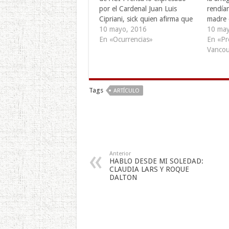
por el Cardenal Juan Luis
rendía
Cipriani, sick quien afirma que
madre 
“la mamá es lo más grandioso
10 mayo, 2016
Poseid
10 may
que podemos tener”, recipe
En «Ocurrencias»
los ro
En «Pr
por ello, find además de la
celebra
Vancou
celebración material que trae
adquiri
esta fecha, el Día…
otra pa
Tags
ARTÍCULO
Anterior
HABLO DESDE MI SOLEDAD:
CLAUDIA LARS Y ROQUE
DALTON