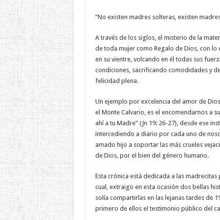
“No existen madres solteras, existen madres
A través de los siglos, el misterio de la mat
de toda mujer como Regalo de Dios, con lo que
en su vientre, volcando en él todas sus fue
condiciones, sacrificando comodidades y des
felicidad plena.
Un ejemplo por excelencia del amor de Dios 
el Monte Calvario, es el encomendarnos a su
ahí a tu Madre” (Jn 19: 26-27), desde ese ins
intercediendo a diario por cada uno de nos
amado hijo a soportar las más crueles vejacio
de Dios, por el bien del género humano.
Esta crónica está dedicada a las madrecitas
cual, extraigo en esta ocasión dos bellas hi
solía compartirlas en las lejanas tardes de 1
primero de ellos el testimonio público del ca