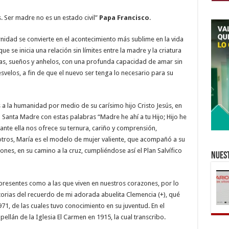
. Ser madre no es un estado civil”
Papa Francisco
.
ernidad se convierte en el acontecimiento más sublime en la vida
 se inicia una relación sin límites entre la madre y la criatura
rzas, sueños y anhelos, con una profunda capacidad de amar sin
velos, a fin de que el nuevo ser tenga lo necesario para su
a la humanidad por medio de su carísimo hijo Cristo Jesús, en
 Santa Madre con estas palabras “Madre he ahí a tu Hijo; Hijo he
tante ella nos ofrece su ternura, cariño y comprensión,
otros, María es el modelo de mujer valiente, que acompañó a su
nes, en su camino a la cruz, cumpliéndose así el Plan Salvífico
Nuest
 presentes como a las que viven en nuestros corazones, por lo
storias del recuerdo de mi adorada abuelita Clemencia (+), qué
971, de las cuales tuvo conocimiento en su juventud. En el
pellán de la Iglesia El Carmen en 1915, la cual transcribo.