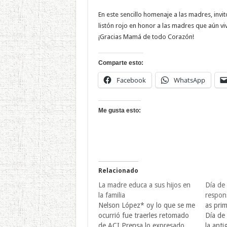
En este sencillo homenaje a las madres, invi
listón rojo en honor a las madres que aún viv
¡Gracias Mamá de todo Corazón!
Comparte esto:
Facebook
WhatsApp
Me gusta esto:
Relacionado
La madre educa a sus hijos en
Día de
la familia
respon
Nelson López* oy lo que se me
as prim
ocurrió fue traerles retomado
Día de
de ACI Prensa lo expresado
la anti