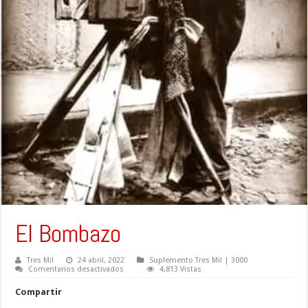
El Bombazo
Tres Mil
24 abril, 2022
Suplemento Tres Mil | 3000
en
Comentarios desactivados
4,813 Vistas
El
Bombazo
Compartir