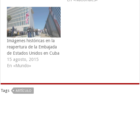
"Falsas imágenes de Penal
territorios específicos del
de Cojutepeque de ITR y
país y la entrega de un
Blog son de Facebook Joe
“drone” que permitirá en
Teniente Hernández de
tiempo real evaluar daños
México, sale condenable…
en zonas de difícil acceso
ante eventos como
Imágenes históricas en la
delizamientos, inundaciones
reapertura de la Embajada
o…
de Estados Unidos en Cuba
15 agosto, 2015
En «Mundo»
Tags
ARTÍCULO