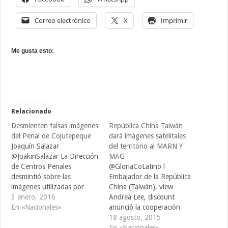
Correo electrónico
X
Imprimir
Me gusta esto:
Relacionado
Desmienten falsas imágenes
República China Taiwán
del Penal de Cojutepeque
dará imágenes satelitales
Joaquín Salazar
del territorio al MARN Y
@JoakinSalazar La Dirección
MAG
de Centros Penales
@GloriaCoLatino l
desmintió sobre las
Embajador de la República
imágenes utilizadas por
China (Taiwán), view
medios de comunicación
3 enero, 2016
Andrea Lee, discount
digitales, here las cuales
En «Nacionales»
anunció la cooperación
fueron tomadas de un perfil
técnica para apoyar con
18 agosto, 2015
de facebook de México.
imágenes satelitales de
En «Nacionales»