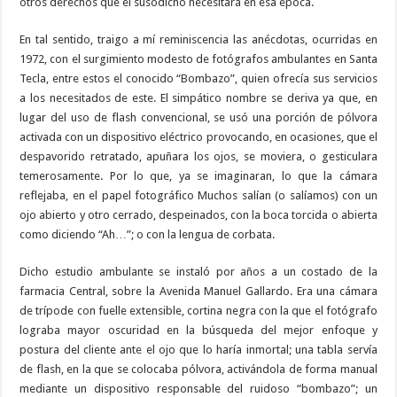
otros derechos que el susodicho necesitará en esa época.
En tal sentido, traigo a mí reminiscencia las anécdotas, ocurridas en
1972, con el surgimiento modesto de fotógrafos ambulantes en Santa
Tecla, entre estos el conocido “Bombazo”, quien ofrecía sus servicios
a los necesitados de este. El simpático nombre se deriva ya que, en
lugar del uso de flash convencional, se usó una porción de pólvora
activada con un dispositivo eléctrico provocando, en ocasiones, que el
despavorido retratado, apuñara los ojos, se moviera, o gesticulara
temerosamente. Por lo que, ya se imaginaran, lo que la cámara
reflejaba, en el papel fotográfico Muchos salían (o salíamos) con un
ojo abierto y otro cerrado, despeinados, con la boca torcida o abierta
como diciendo “Ah…”; o con la lengua de corbata.
Dicho estudio ambulante se instaló por años a un costado de la
farmacia Central, sobre la Avenida Manuel Gallardo. Era una cámara
de trípode con fuelle extensible, cortina negra con la que el fotógrafo
lograba mayor oscuridad en la búsqueda del mejor enfoque y
postura del cliente ante el ojo que lo haría inmortal; una tabla servía
de flash, en la que se colocaba pólvora, activándola de forma manual
mediante un dispositivo responsable del ruidoso “bombazo”; un