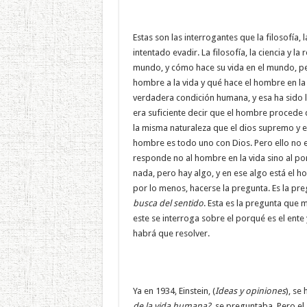
Estas son las interrogantes que la filosofía,
intentado evadir. La filosofía, la ciencia y 
mundo, y cómo hace su vida en el mundo, pe
hombre a la vida y qué hace el hombre en la 
verdadera condición humana, y esa ha sido l
era suficiente decir que el hombre procede de
la misma naturaleza que el dios supremo y en
hombre es todo uno con Dios. Pero ello no es
responde no al hombre en la vida sino al po
nada, pero hay algo, y en ese algo está el h
por lo menos, hacerse la pregunta. Es la pr
busca del sentido
. Esta es la pregunta que
este se interroga sobre el porqué es el ente 
habrá que resolver.
Ya en 1934, Einstein, (
Ideas y opiniones
), se
de la vida humana?
, se preguntaba. Pero el g