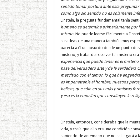
sentido tomar postura ante esta pregunta?
como algo sin sentido no es solamente infel
Einstein, la pregunta fundamental tenía sent
humano se determina primariamente por la me
mismo.
No puede leerse fácilmente a Einstei
sus ideas de una manera también muy especial.
parecía a él un absurdo desde un punto de vi
misterio, y tratar de resolver tal misterio er
experiencia que puedo tener es el misteri
base del verdadero arte y de la verdadera ci
mezclado con el temor, lo que ha engendrado
es impenetrable al hombre, nuestras perce
belleza, que sólo en sus más primitivas fo
y esa es la emoción que constituyen la relig
Einstein, entonces, consideraba que la ment
vida, y creía que ello era una condición conv
sabiendo de antemano que no se llegará a la