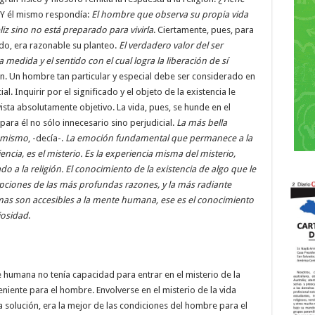
Y él mismo respondía:
El hombre que observa su propia vida
iz sino no está preparado para vivirla
. Ciertamente, pues, para
ido, era razonable su planteo.
El verdadero valor del ser
dida y el sentido con el cual logra la liberación de sí
n. Un hombre tan particular y especial debe ser considerado en
 Inquirir por el significado y el objeto de la existencia le
sta absolutamente objetivo. La vida, pues, se hunde en el
a para él no sólo innecesario sino perjudicial.
La más bella
o mismo
, -decía-.
La emoción fundamental que permanece a la
encia, es el misterio. Es la experiencia misma del misterio,
 a la religión. El conocimiento de la existencia de algo que le
pciones de las más profundas razones, y la más radiante
rmas son accesibles a la mente humana, ese es el conocimiento
iosidad
.
e humana no tenía capacidad para entrar en el misterio de la
eniente para el hombre. Envolverse en el misterio de la vida
 solución, era la mejor de las condiciones del hombre para el