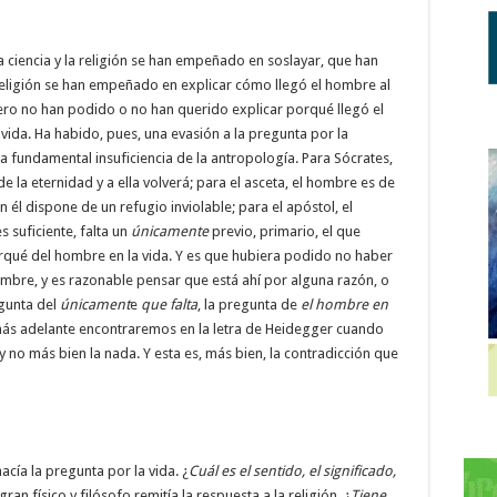
 la ciencia y la religión se han empeñado en soslayar, que han
la religión se han empeñado en explicar cómo llegó el hombre al
ro no han podido o no han querido explicar porqué llegó el
vida. Ha habido, pues, una evasión a la pregunta por la
a fundamental insuficiencia de la antropología. Para Sócrates,
 la eternidad y a ella volverá; para el asceta, el hombre es de
 él dispone de un refugio inviolable; para el apóstol, el
 suficiente, falta un
únicamente
previo, primario, el que
rqué del hombre en la vida. Y es que hubiera podido no haber
ombre, y es razonable pensar que está ahí por alguna razón, o
egunta del
únicament
e
que falta
, la pregunta de
el hombre en
 más adelante encontraremos en la letra de Heidegger cuando
y no más bien la nada. Y esta es, más bien, la contradicción que
 hacía la pregunta por la vida. ¿
Cuál es el sentido, el significado,
ran físico y filósofo remitía la respuesta a la religión. ¿
Tiene