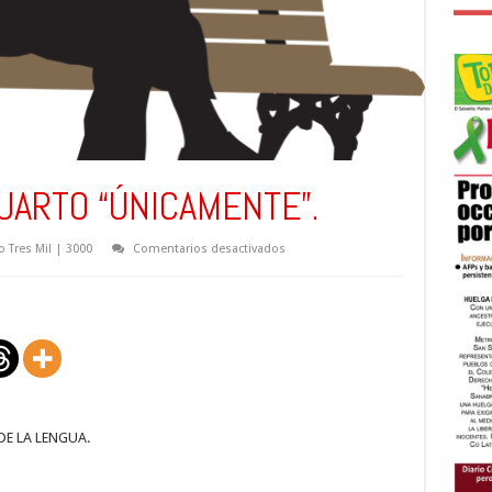
UARTO “ÚNICAMENTE”.
en
 Tres Mil | 3000
Comentarios desactivados
EL
HOMBRE
Y
SU
CUARTO
“ÚNICAMENTE”.
DE LA LENGUA.