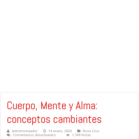
Cuerpo, Mente y Alma:
conceptos cambiantes
Administraador
14 enero, 2020
Rosa Cruz
en
Comentarios desactivados
1,749 Vistas
Cuerpo,