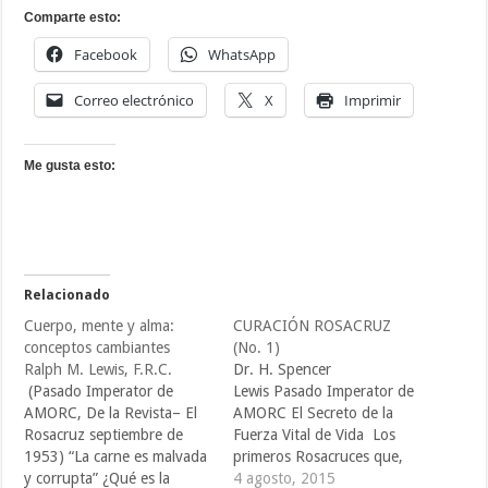
Comparte esto:
Facebook
WhatsApp
Correo electrónico
X
Imprimir
Me gusta esto:
Relacionado
Cuerpo, mente y alma:
CURACIÓN ROSACRUZ
conceptos cambiantes
(No. 1)
Ralph M. Lewis, F.R.C.
Dr. H. Spencer
(Pasado Imperator de
Lewis Pasado Imperator de
AMORC, De la Revista– El
AMORC El Secreto de la
Rosacruz septiembre de
Fuerza Vital de Vida Los
1953) “La carne es malvada
primeros Rosacruces que,
y corrupta” ¿Qué es la
look con espíritu
4 agosto, 2015