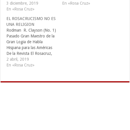
unidad? Solemos pensar
3 diciembre, 2019
humanitario se dedicaron a
En «Rosa Cruz»
que la unidad es una sola
En «Rosa Cruz»
la tarea de realizar
cosa, estado o condición.
curaciones en vista de las
EL ROSACRUCISMO NO ES
Sin embargo, la idea de la
reformas necesarias que
UNA RELIGION
unidad surge al pensar en
debían de llevarse a cabo
Rodman R. Clayson (No. 1)
la multiplicidad. Cuando
en el mundo, help por
Pasado Gran Maestro de la
dos o…
medio…
Gran Logia de Habla
Hispana para las Américas
De la Revista El Rosacruz,
Verano de 2012 La
2 abril, 2019
explicación Rosacruz
En «Rosa Cruz»
Primero que nada,
recurramos a la definición
aceptada de “religión” tal
como se da en el
diccionario: el servicio y
adoración…