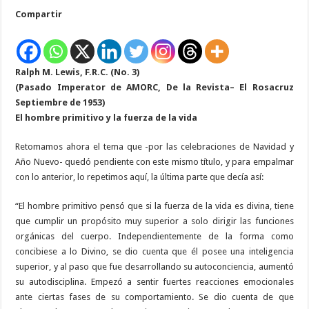
Mente
Compartir
y
Alma:
conceptos
cambiantes
Ralph M. Lewis, F.R.C. (No. 3)
(Pasado Imperator de AMORC,
De la Revista– El Rosacruz
Septiembre de 1953)
El hombre primitivo y la fuerza de la vida
Retomamos ahora el tema que -por las celebraciones de Navidad y
Año Nuevo- quedó pendiente con este mismo título, y para empalmar
con lo anterior, lo repetimos aquí, la última parte que decía así:
“El hombre primitivo pensó que si la fuerza de la vida es divina, tiene
que cumplir un propósito muy superior a solo dirigir las funciones
orgánicas del cuerpo. Independientemente de la forma como
concibiese a lo Divino, se dio cuenta que él posee una inteligencia
superior, y al paso que fue desarrollando su autoconciencia, aumentó
su autodisciplina. Empezó a sentir fuertes reacciones emocionales
ante ciertas fases de su comportamiento. Se dio cuenta de que