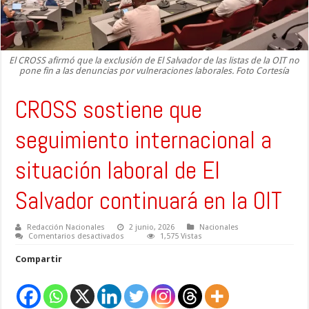
El CROSS afirmó que la exclusión de El Salvador de las listas de la OIT no
pone fin a las denuncias por vulneraciones laborales. Foto Cortesía
CROSS sostiene que
seguimiento internacional a
situación laboral de El
Salvador continuará en la OIT
Redacción Nacionales
2 junio, 2026
Nacionales
en
Comentarios desactivados
1,575 Vistas
CROSS
sostiene
Compartir
que
seguimiento
internacional
a
situación
laboral