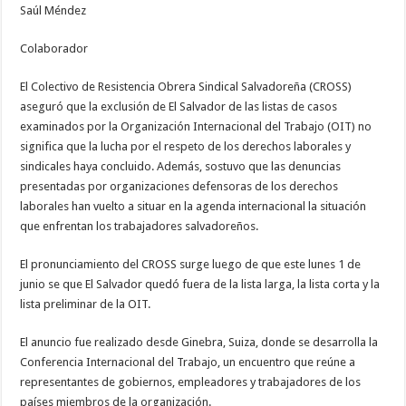
Saúl Méndez
de
El
Salvador
continuará
Colaborador
en
la
OIT
El Colectivo de Resistencia Obrera Sindical Salvadoreña (CROSS)
aseguró que la exclusión de El Salvador de las listas de casos
examinados por la Organización Internacional del Trabajo (OIT) no
significa que la lucha por el respeto de los derechos laborales y
sindicales haya concluido. Además, sostuvo que las denuncias
presentadas por organizaciones defensoras de los derechos
laborales han vuelto a situar en la agenda internacional la situación
que enfrentan los trabajadores salvadoreños.
El pronunciamiento del CROSS surge luego de que este lunes 1 de
junio se que El Salvador quedó fuera de la lista larga, la lista corta y la
lista preliminar de la OIT.
El anuncio fue realizado desde Ginebra, Suiza, donde se desarrolla la
Conferencia Internacional del Trabajo, un encuentro que reúne a
representantes de gobiernos, empleadores y trabajadores de los
países miembros de la organización.