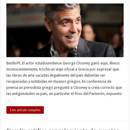
George
Clooney
gana
viaje
oficial
a
Grecia
Berlín/PL El actor estadounidense George Clooney ganó aquí, illness
inconscientemente, troche un viaje oficial a Grecia por expresar que
las obras de arte sacadas ilegalmente del país deberían ser
recuperadas y exhibidas en museos griegos. En conferencia de
prensa un periodista griego preguntó a Clooney si creía correcto que
las antigüedades su país, en particular el friso del Partenón, expuesto
…
Leer artículo completo