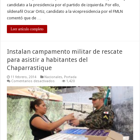
candidato a la presidencia por el partido de izquierda. Por ello,
sildenafil Oscar Ortiz, candidato a la vicepresidencia por el FMLN
comentó que de …
Leer artículo completo
Instalan campamento militar de rescate
para asistir a habitantes del
Chaparrastique
11 febrero, 2014
Nacionales
,
Portada
en
Comentarios desactivados
1,420
Instalan
campamento
militar
de
rescate
para
asistir
a
habitantes
del
Chaparrastique