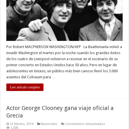
Washington
como
hace
50
años
Por Robert MACPHERSON WASHINGTON/AFP La Beatlemanía volvió a
invadir Washington el martes por la noche cuando los grandes éxitos
de los cuatro de Liverpool volvieron a resonar en el escenario de su
primer concierto en Estados Unidos hace 50 años. Pero en lugar de
adolescentes en éxtasis, un público más bien canoso llenó los 3.000
asientos del Coliseum para …
Leer artículo completo
Actor George Clooney gana viaje oficial a
Grecia
en
12 febrero, 2014
Nacionales
Comentarios desactivados
Actor
1,506