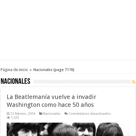
Página de inicio
»
Nacionales
(page 7176)
Nacionales
La Beatlemanía vuelve a invadir
Washington como hace 50 años
en
12 febrero, 2014
Nacionales
Comentarios desactivados
La
1,532
Beatlemanía
vuelve
a
invadir