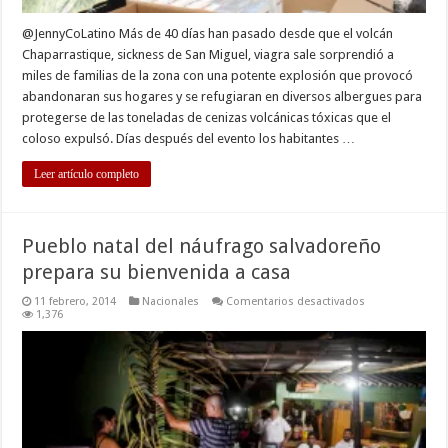
@JennyCoLatino Más de 40 días han pasado desde que el volcán
Chaparrastique, sickness de San Miguel, viagra sale sorprendió a
miles de familias de la zona con una potente explosión que provocó
abandonaran sus hogares y se refugiaran en diversos albergues para
protegerse de las toneladas de cenizas volcánicas tóxicas que el
coloso expulsó. Días después del evento los habitantes …
Leer artículo completo
Pueblo natal del náufrago salvadoreño
prepara su bienvenida a casa
en
11 febrero, 2014
Nacionales
Comentarios desactivados
Pueblo
1,376
natal
del
náufrago
salvadoreño
prepara
su
bienvenida
a
casa