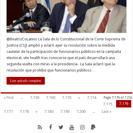
@BeatrizCoLatino La Sala de lo Constitucional de la Corte Suprema de
Justicia (CSJ) amplió y aclaró ayer su resolución sobre la medida
cautelar de la participación de funcionarios públicos en la campaña
electoral, site health tras conocerse que el país desarrollará una
segunda vuelta con miras a la presidencia. La Sala aclaró que la
resolución que prohibe que funcionarios públicos …
Leer artículo completo
« First
...
7.150
7.160
7.170
«
7.174
Page 7.176 of 7.252
7.176
7.175
7.177
7.178
»
7.180
7.190
7.200
...
Last »